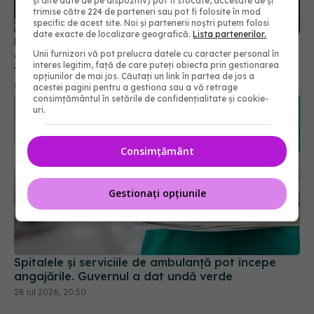
și alte date de pe dispozitiv) pot fi stocate, accesate de și
trimise către 224 de parteneri sau pot fi folosite în mod
specific de acest site. Noi și partenerii noștri putem folosi
date exacte de localizare geografică.
Lista partenerilor.
Majoritatea fumătorilor din UK cred în mod
eronat că vapatul este la fel de dăunător ca
Unii furnizori vă pot prelucra datele cu caracter personal în
interes legitim, față de care puteți obiecta prin gestionarea
fumatul, arată experții
opțiunilor de mai jos. Căutați un link în partea de jos a
08 iul 2026, 09:49
acestei pagini pentru a gestiona sau a vă retrage
consimțământul în setările de confidențialitate și cookie-
uri.
Consimțământ
Gestionați opțiunile
Spitalele și serviciile de ambulanță pot începe
angajările. Guvernul a dat undă verde
28 iul 2026, 20:50