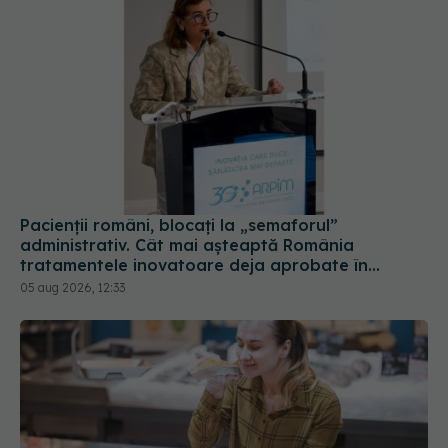
Pacienții români, blocați la „semaforul”
administrativ. Cât mai așteaptă România
tratamentele inovatoare deja aprobate în
Europa
05 aug 2026, 12:33