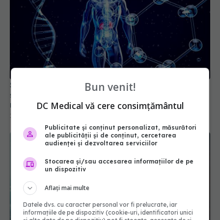
Schimbare majoră în medicină: pacienții cu diabet
Bun venit!
și obezitate vor fi evaluați după un nou sistem de
risc
DC Medical vă cere consimțământul
14 iul 2026, 11:06
Publicitate și conținut personalizat, măsurători
ale publicității și de conținut, cercetarea
audienței și dezvoltarea serviciilor
Stocarea și/sau accesarea informațiilor de pe
un dispozitiv
Aflați mai multe
Datele dvs. cu caracter personal vor fi prelucrate, iar
informațiile de pe dispozitiv (cookie-uri, identificatori unici