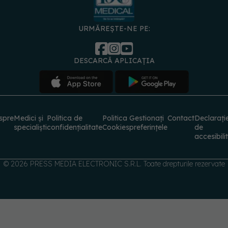
URMĂREȘTE-NE PE:
DESCARCĂ APLICAȚIA
spre
Medici și
Politica de
Politica
Gestionați
Contact
Declarați
specialiști
confidențialitate
Cookies
preferințele
de
accesibili
© 2026 PRESS MEDIA ELECTRONIC S.R.L. Toate drepturile rezervate