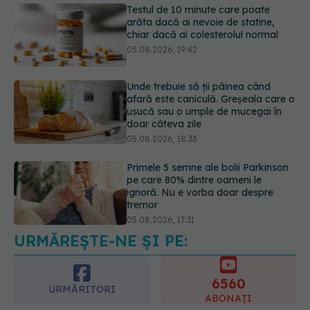
Testul de 10 minute care poate
arăta dacă ai nevoie de statine,
chiar dacă ai colesterolul normal
05.08.2026, 19:42
Unde trebuie să ții pâinea când
afară este caniculă. Greșeala care o
usucă sau o umple de mucegai în
doar câteva zile
05.08.2026, 18:33
Primele 5 semne ale bolii Parkinson
pe care 80% dintre oameni le
ignoră. Nu e vorba doar despre
tremor
05.08.2026, 17:31
URMĂREȘTE-NE ȘI PE:
Gabriela Cristea, manifest pentru
respect și acceptare: Corpul
fiecăruia spune o poveste
6560
05.08.2026, 21:23
URMĂRITORI
ABONAȚI