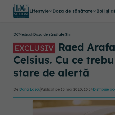
Lifestyle
Doza de sănătate
Boli și a
DCMedical
›
Doza de sănătate
›
Stiri
Raed Arafat
EXCLUSIV
Celsius. Cu ce trebu
stare de alertă
De
Dana Lascu
Publicat pe 15 mai 2020, 15:54
Distribuie ac