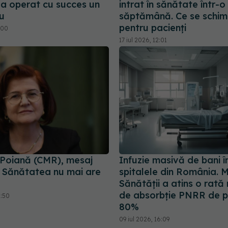
a operat cu succes un
intrat în sănătate într-o
u
săptămână. Ce se schi
pentru pacienți
:00
17 iul 2026, 12:01
 Poiană (CMR), mesaj
Infuzie masivă de bani î
: Sănătatea nu mai are
spitalele din România. M
Sănătății a atins o rată
de absorbție PNRR de 
2:50
80%
09 iul 2026, 16:09