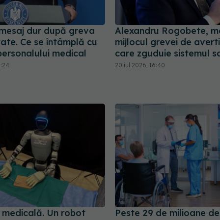
 mesaj dur după greva
Alexandru Rogobete, me
ate. Ce se întâmplă cu
mijlocul grevei de aver
 personalului medical
care zguduie sistemul s
1:24
20 iul 2026, 16:40
 medicală. Un robot
Peste 29 de milioane de 