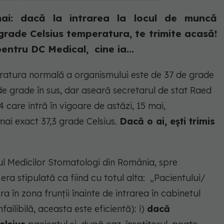
ai: dacă la intrarea la locul de muncă
grade Celsius temperatura, te trimite acasă!
ntru DC Medical, cine ia...
ratura normală a organismului este de 37 de grade
de grade în sus, dar aseară secretarul de stat Raed
 care intră în vigoare de astăzi, 15 mai,
mai exact 37,3 grade Celsius.
Dacă o ai, ești trimis
ul Medicilor Stomatologi din România, spre
a stipulată ca fiind cu totul alta: „Pacientului/
a în zona frunții înainte de intrarea în cabinetul
ailibilă, aceasta este eficientă): i)
dacă