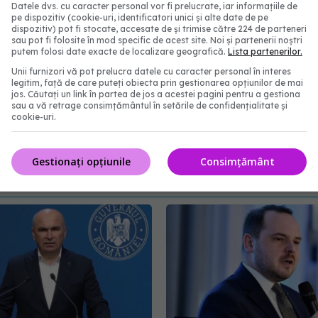
 37,2 grade Celsius. Ea depinde de starea de
Datele dvs. cu caracter personal vor fi prelucrate, iar informațiile de
pe dispozitiv (cookie-uri, identificatori unici și alte date de pe
xemplu
unii specialiști (link)
spunând că
dispozitiv) pot fi stocate, accesate de și trimise către 224 de parteneri
sau pot fi folosite în mod specific de acest site. Noi și partenerii noștri
poate să fie mai joasă, din cauza procentului mai
putem folosi date exacte de localizare geografică.
Lista partenerilor.
Unii furnizori vă pot prelucra datele cu caracter personal în interes
legitim, față de care puteți obiecta prin gestionarea opțiunilor de mai
jos. Căutați un link în partea de jos a acestei pagini pentru a gestiona
sau a vă retrage consimțământul în setările de confidențialitate și
 de alerta
termomentre
cookie-uri.
abonează‑te!
Gestionați opțiunile
Consimțământ