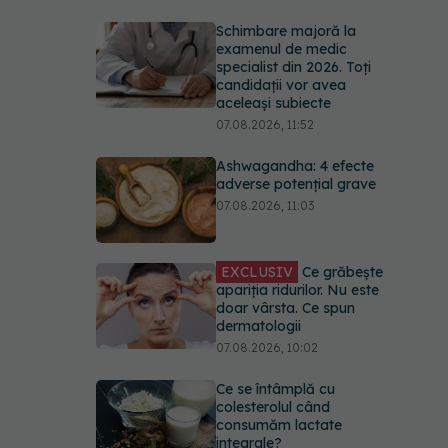
Schimbare majoră la
examenul de medic
specialist din 2026. Toți
candidații vor avea
aceleași subiecte
07.08.2026, 11:52
Ashwagandha: 4 efecte
adverse potențial grave
07.08.2026, 11:03
EXCLUSIV
Ce grăbește
apariția ridurilor. Nu este
doar vârsta. Ce spun
dermatologii
07.08.2026, 10:02
Ce se întâmplă cu
colesterolul când
consumăm lactate
integrale?