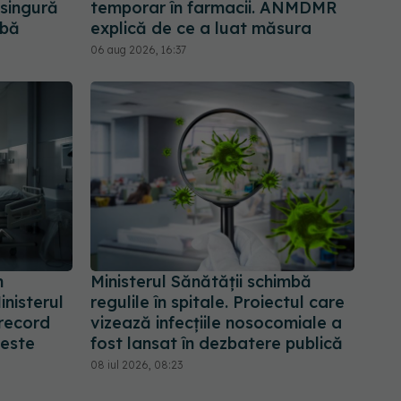
 singură
temporar în farmacii. ANMDMR
mbă
explică de ce a luat măsura
06 aug 2026, 16:37
n
Ministerul Sănătății schimbă
inisterul
regulile în spitale. Proiectul care
 record
vizează infecțiile nosocomiale a
peste
fost lansat în dezbatere publică
08 iul 2026, 08:23