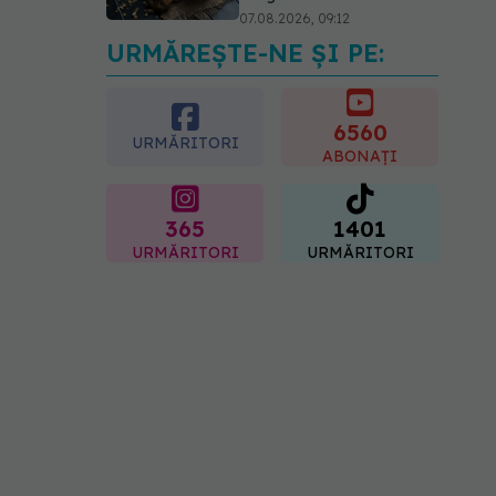
07.08.2026, 09:12
URMĂREȘTE-NE ȘI PE:
Greșeala care îți crește
tensiunea arterială. Nu
este doar sarea din solniță
6560
07.08.2026, 12:14
URMĂRITORI
ABONAȚI
365
1401
URMĂRITORI
URMĂRITORI