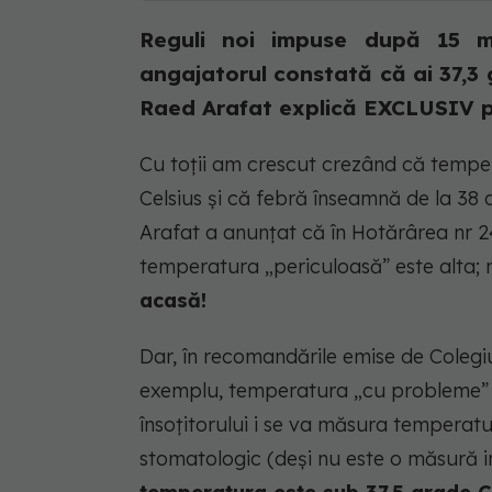
Reguli noi impuse după 15 m
angajatorul constată că ai 37,3 
Raed Arafat explică EXCLUSIV pe
Cu toții am crescut crezând că tempe
Celsius și că febră înseamnă de la 38 
Arafat a anunțat că în Hotărârea nr 24
temperatura „periculoasă” este alta; 
acasă!
Dar, în recomandările emise de Colegi
exemplu, temperatura „cu probleme” er
însoțitorului i se va măsura temperatur
stomatologic (deși nu este o măsură inf