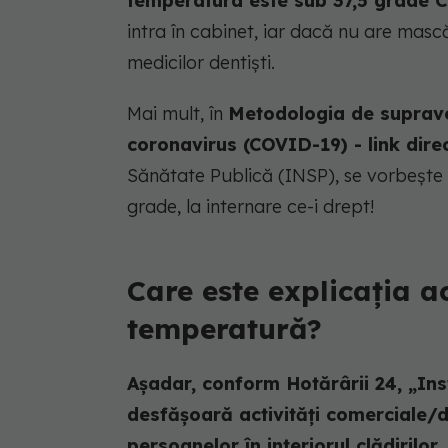
temperatura este sub 37,5 grade C
intra în cabinet, iar dacă nu are mască
medicilor dentiști.
Mai mult, în
Metodologia de suprave
coronavirus (COVID-19) - link dire
Sănătate Publică (INSP), se vorbește
grade, la internare ce-i drept!
Care este explicația a
temperatură?
Așadar, conform Hotărârii 24, „Inst
desfășoară activități comerciale/d
persoanelor în interiorul clădirilor