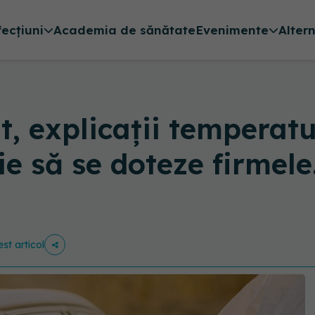
fecțiuni
Academia de sănătate
Evenimente
Alter
, explicații temperatu
ie să se doteze firmele
est articol