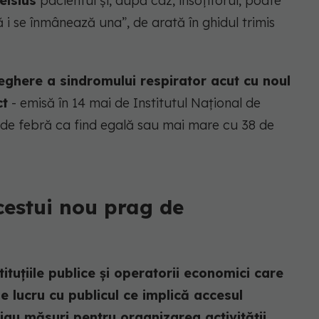
elsius
pacientul și, după caz, însoțitorul, poate
 i se înmânează una”, de arată în ghidul trimis
ghere a sindromului respirator acut cu noul
ct
- emisă în 14 mai de Institutul Național de
 de febră ca find egală sau mai mare cu 38 de
cestui nou prag de
ituțiile publice și operatorii economici care
e lucru cu publicul ce implică accesul
, iau măsuri pentru organizarea activității,