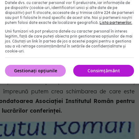
aproape de oameni, mai centrate pe nevoile reale ale
Datele dvs. cu caracter personal vor fi prelucrate, iar informațiile de
pe dispozitiv (cookie-uri, identificatori unici și alte date de pe
dispozitiv) pot fi stocate, accesate de și trimise către 224 de parteneri
sau pot fi folosite în mod specific de acest site. Noi și partenerii noștri
putem folosi date exacte de localizare geografică.
Lista partenerilor.
ități, va aduce specialiști acolo unde accesul e
Unii furnizori vă pot prelucra datele cu caracter personal în interes
 depistare precoce și mai ales pe educație – pentru
legitim, față de care puteți obiecta prin gestionarea opțiunilor de mai
jos. Căutați un link în partea de jos a acestei pagini pentru a gestiona
egătește din timp. Doar împreună putem crea
sau a vă retrage consimțământul în setările de confidențialitate și
cookie-uri.
Gestionați opțiunile
Consimțământ
n pas important. Vă invit, ca şi de-acum încolo, să
răm, cu fiecare acțiune, că sănătatea nu are vârstă,
ar împreună putem crea schimbarea de care este
ondatoarea Asociației Institutul Român pentru
lucrărilor conferinței.