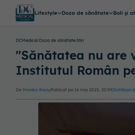
Lifestyle
Doza de sănătate
Boli și a
DCMedical
›
Doza de sănătate
›
Stiri
"Sănătatea nu are 
Institutul Român p
De
Monika Baciu
Publicat pe 16 mai 2025, 20:59
Distribuie a