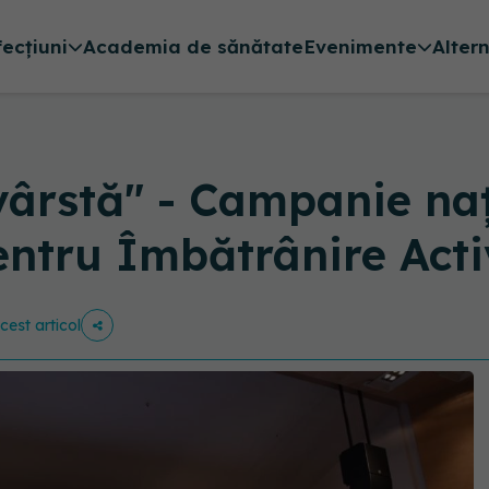
fecțiuni
Academia de sănătate
Evenimente
Alter
vârstă" - Campanie naț
entru Îmbătrânire Act
cest articol