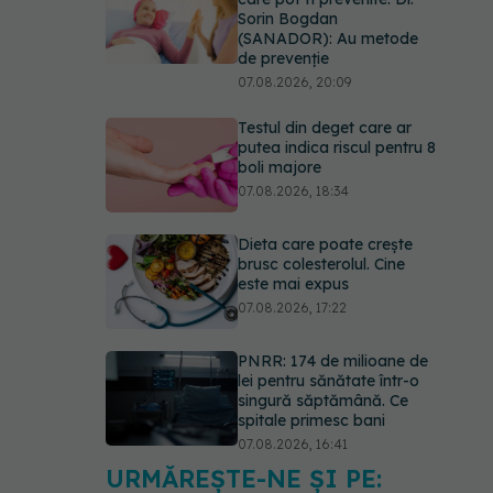
Sorin Bogdan
(SANADOR): Au metode
de prevenție
07.08.2026, 20:09
Testul din deget care ar
putea indica riscul pentru 8
boli majore
07.08.2026, 18:34
Dieta care poate crește
brusc colesterolul. Cine
este mai expus
07.08.2026, 17:22
PNRR: 174 de milioane de
lei pentru sănătate într-o
singură săptămână. Ce
spitale primesc bani
07.08.2026, 16:41
URMĂREȘTE-NE ȘI PE:
Ce spune culoarea ta