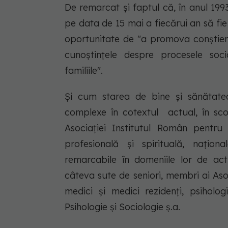
De remarcat şi faptul că, în anul 19
pe data de 15 mai a fiecărui an să f
oportunitate de "a promova conștient
cunoștințele despre procesele soc
familiile".
Și cum starea de bine și sănătatea
complexe în cotextul actual, în scop
Asociației Institutul Român pentru
profesională și spirituală, naționa
remarcabile în domeniile lor de act
câteva sute de seniori, membri ai Aso
medici şi medici rezidenţi, psiholog
Psihologie şi Sociologie ş.a.