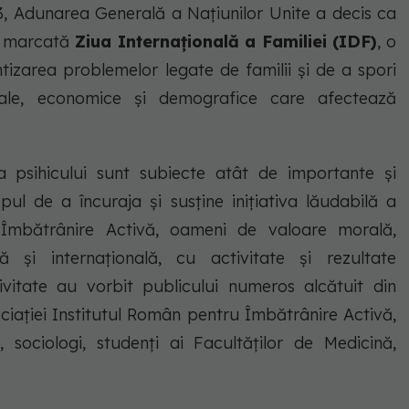
93, Adunarea Generală a Națiunilor Unite a decis ca
ie marcată
Ziua Internațională a Familiei (IDF)
, o
izarea problemelor legate de familii și de a spori
iale, economice și demografice care afectează
 psihicului sunt subiecte atât de importante și
ul de a încuraja și susține inițiativa lăudabilă a
 Îmbătrânire Activă, oameni de valoare morală,
lă și internațională, cu activitate şi rezultate
ivitate au vorbit publicului numeros alcătuit din
ciației Institutul Român pentru Îmbătrânire Activă,
i, sociologi, studenţi ai Facultăţilor de Medicină,