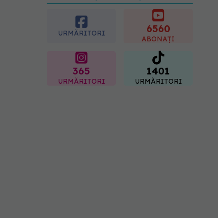
preferată despre vârsta
pe care o ai. Care este
"codul cromatic" al
6560
URMĂRITORI
generațiilor
ABONAȚI
07.08.2026, 21:29
365
1401
URMĂRITORI
URMĂRITORI