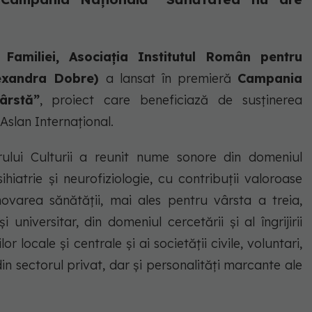
a Familiei, Asociația Institutul Român pentru
lexandra Dobre)
a lansat în premieră
Campania
ârstă”
, proiect care beneficiază de susținerea
a Aslan Internaţional.
rului Culturii a reunit nume sonore din domeniul
ihiatrie și neurofiziologie, cu contribuții valoroase
ovarea sănătății, mai ales pentru vârsta a treia,
universitar, din domeniul cercetării şi al îngrijirii
or locale și centrale și ai societății civile, voluntari,
in sectorul privat, dar și personalități marcante ale