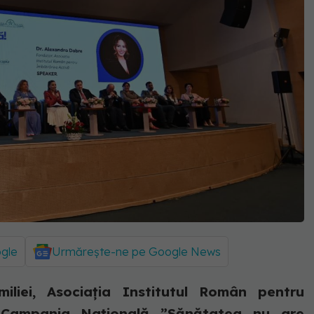
ogle
Urmărește-ne pe Google News
iliei, Asociația Institutul Român pentru
 Campania Națională ”Sănătatea nu are