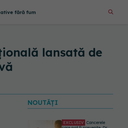
native fără fum
ională lansată de
ivă
NOUTĂȚI
EXCLUSIV
Cancerele
care pot fi prevenite. Dr.