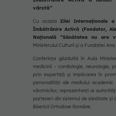
vârstă”
Cu ocazia
Zilei Internaționale 
Îmbătrânire Activă (Fondator, A
Națională ”Sănătatea nu are v
Ministerului Culturii și a Fundației An
Conferinţa găzduită în Aula Ministe
medicinii – cardiologie, neurologie, ps
prin expertiză și implicarea în prom
personalități ale mediului academic și 
vârstnicilor, reprezentanţi ai autoritățil
parteneri din sistemul de sănătate și d
Bisericii Ortodoxe Române.