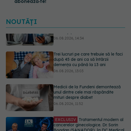
abonează‑te!
NOUTĂȚI
Trei lucruri pe care trebuie să le faci
după 45 de ani ca să întârzii
demența cu până la 13 ani
06.08.2026, 13:03
Medicii de la Fundeni demontează
unul dintre cele mai răspândite
mituri despre diabet
06.08.2026, 11:52
EXCLUSIV
Tratamentul modern al
cancerelor ginecologice. Dr. Sorin
Bogdan (SANADOR), la DC Medical
și DC News
06.08.2026, 10:29