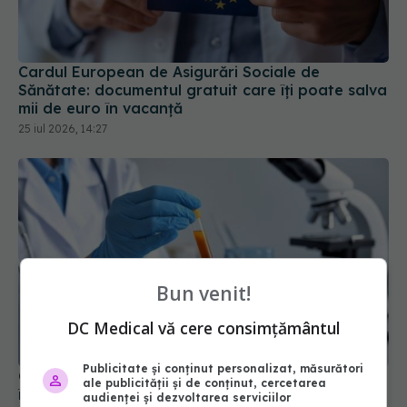
Cardul European de Asigurări Sociale de
Sănătate: documentul gratuit care îți poate salva
mii de euro în vacanță
25 iul 2026, 14:27
Bun venit!
DC Medical vă cere consimțământul
Publicitate și conținut personalizat, măsurători
Ce înseamnă hemoglobină mică. De ce nu este
ale publicității și de conținut, cercetarea
întotdeauna vorba despre lipsa de fier
audienței și dezvoltarea serviciilor