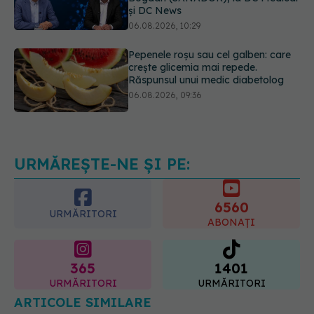
Pepenele roșu sau cel galben: care
crește glicemia mai repede.
Răspunsul unui medic diabetolog
06.08.2026, 09:36
EXCLUSIV
Cum schimbă
Inteligența Artificială relația dintre
medic și pacient
06.08.2026, 14:34
URMĂREȘTE-NE ȘI PE:
6560
URMĂRITORI
ABONAȚI
365
1401
URMĂRITORI
URMĂRITORI
ARTICOLE SIMILARE