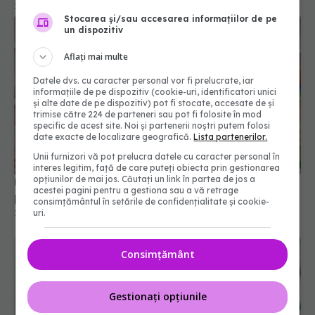
19 iul 2026, 11:00
Stocarea și/sau accesarea informațiilor de pe
un dispozitiv
Aflați mai multe
Datele dvs. cu caracter personal vor fi prelucrate, iar
informațiile de pe dispozitiv (cookie-uri, identificatori unici
și alte date de pe dispozitiv) pot fi stocate, accesate de și
trimise către 224 de parteneri sau pot fi folosite în mod
specific de acest site. Noi și partenerii noștri putem folosi
date exacte de localizare geografică.
Lista partenerilor.
Unii furnizori vă pot prelucra datele cu caracter personal în
interes legitim, față de care puteți obiecta prin gestionarea
opțiunilor de mai jos. Căutați un link în partea de jos a
Unifarm: Canalul de Urgență, răspuns pentru
acestei pagini pentru a gestiona sau a vă retrage
pacienții care nu găsesc medicamente esențiale
consimțământul în setările de confidențialitate și cookie-
uri.
20 iul 2026, 15:16
Consimțământ
Gestionați opțiunile