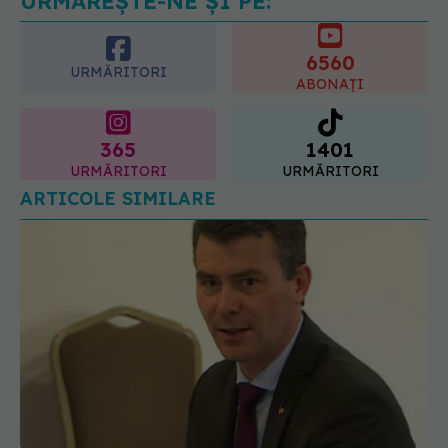
URMĂREȘTE-NE ȘI PE:
6560
URMĂRITORI
ABONAȚI
365
1401
URMĂRITORI
URMĂRITORI
ARTICOLE SIMILARE