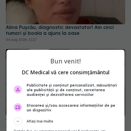
Alina Pușcău, diagnostic devastator! Am cinci
tumori și boala a ajuns la oase
04 aug 2026, 11:27
Bun venit!
DC Medical vă cere consimțământul
Publicitate și conținut personalizat, măsurători
ale publicității și de conținut, cercetarea
audienței și dezvoltarea serviciilor
Stocarea și/sau accesarea informațiilor de pe
un dispozitiv
Colebil și Panzcebil, blocate temporar în farmacii.
Aflați mai multe
ANMDMR explică de ce a luat măsura