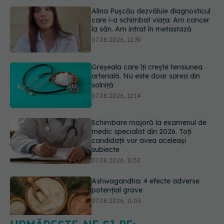
Greșeala care îți crește tensiunea
arterială. Nu este doar sarea din
solniță
07.08.2026, 12:14
Schimbare majoră la examenul de
medic specialist din 2026. Toți
candidații vor avea aceleași
subiecte
07.08.2026, 11:52
Ashwagandha: 4 efecte adverse
potențial grave
07.08.2026, 11:03
Ți-ai mărit buzele? Cele 4 greșeli
care pot strica rezultatul după
injectarea cu acid hialuronic
07.08.2026, 13:54