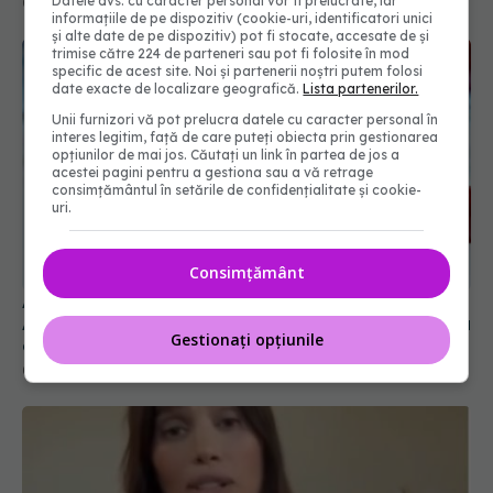
Datele dvs. cu caracter personal vor fi prelucrate, iar
06 aug 2026, 16:37
informațiile de pe dispozitiv (cookie-uri, identificatori unici
și alte date de pe dispozitiv) pot fi stocate, accesate de și
trimise către 224 de parteneri sau pot fi folosite în mod
specific de acest site. Noi și partenerii noștri putem folosi
date exacte de localizare geografică.
Lista partenerilor.
Unii furnizori vă pot prelucra datele cu caracter personal în
interes legitim, față de care puteți obiecta prin gestionarea
opțiunilor de mai jos. Căutați un link în partea de jos a
acestei pagini pentru a gestiona sau a vă retrage
consimțământul în setările de confidențialitate și cookie-
uri.
Consimțământ
Alertă în Europa după un nou caz de hantavirus
Anzi, singura tulpină care se transmite de la om la
Gestionați opțiunile
om
06 aug 2026, 20:06