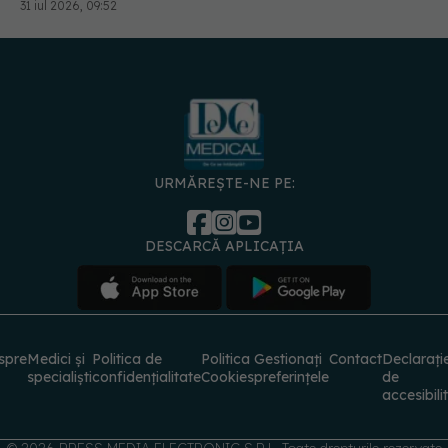
31 iul 2026, 09:52
URMĂREȘTE-NE PE:
DESCARCĂ APLICAȚIA
spre
Medici și
Politica de
Politica
Gestionați
Contact
Declarați
specialiști
confidențialitate
Cookies
preferințele
de
accesibili