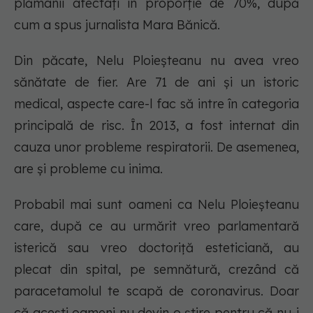
plămânii afectați în proporție de 70%, după
cum a spus jurnalista Mara Bănică.
Din păcate, Nelu Ploieșteanu nu avea vreo
sănătate de fier. Are 71 de ani și un istoric
medical, aspecte care-l fac să intre în categoria
principală de risc. În 2013, a fost internat din
cauza unor probleme respiratorii. De asemenea,
are și probleme cu inima.
Probabil mai sunt oameni ca Nelu Ploieșteanu
care, după ce au urmărit vreo parlamentară
isterică sau vreo doctoriță esteticiană, au
plecat din spital, pe semnătură, crezând că
paracetamolul te scapă de coronavirus. Doar
că acești oameni nu devin o știre pentru că nu-i