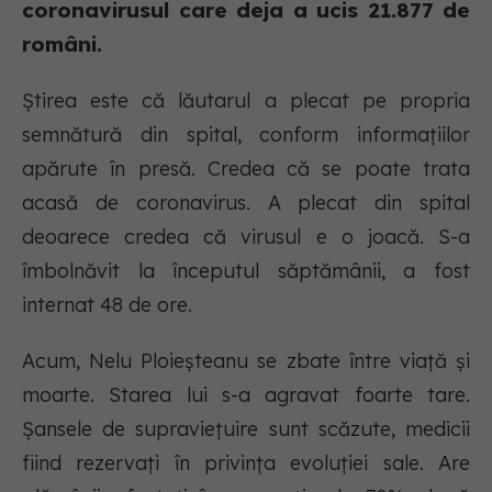
coronavirusul care deja a ucis 21.877 de
români.
Știrea este că lăutarul a plecat pe propria
semnătură din spital, conform informațiilor
apărute în presă. Credea că se poate trata
acasă de coronavirus. A plecat din spital
deoarece credea că virusul e o joacă. S-a
îmbolnăvit la începutul săptămânii, a fost
internat 48 de ore.
Acum, Nelu Ploieșteanu se zbate între viață și
moarte. Starea lui s-a agravat foarte tare.
Șansele de supraviețuire sunt scăzute, medicii
fiind rezervați în privința evoluției sale. Are