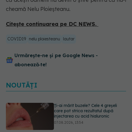
cheamă Nelu Ploieșteanu.
Citește continuarea pe DC NEWS.
COVID19
nelu ploiesteanu
lautar
Urmărește-ne și pe Google News -
abonează‑te!
NOUTĂȚI
Alina Pușcău dezvăluie diagnosticul
care i-a schimbat viața: Am cancer
la sân. Am intrat în metastază
07.08.2026, 12:39