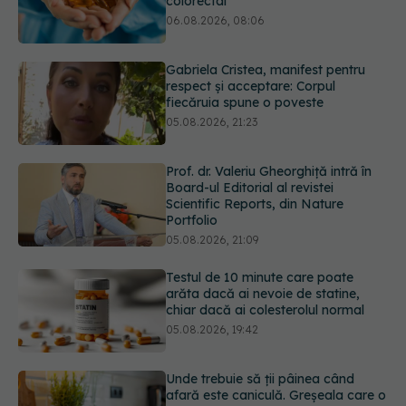
fiecăruia spune o poveste
05.08.2026, 21:23
Prof. dr. Valeriu Gheorghiță intră în
Board-ul Editorial al revistei
Scientific Reports, din Nature
Portfolio
05.08.2026, 21:09
Testul de 10 minute care poate
arăta dacă ai nevoie de statine,
chiar dacă ai colesterolul normal
05.08.2026, 19:42
Unde trebuie să ții pâinea când
afară este caniculă. Greșeala care o
usucă sau o umple de mucegai în
doar câteva zile
05.08.2026, 18:33
URMĂREȘTE-NE ȘI PE:
Adevărul despre tratamentul cu