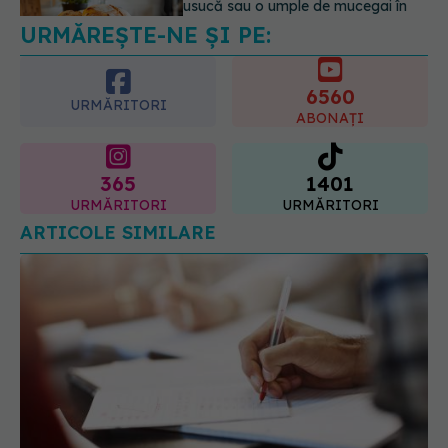
doze mari de Vitamina D în cancerul
colorectal
6560
06.08.2026, 08:06
URMĂRITORI
ABONAȚI
365
1401
URMĂRITORI
URMĂRITORI
ARTICOLE SIMILARE
Ministerul Sănătății schimbă complet examenul de