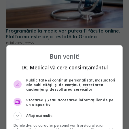
Programările la medic vor putea fi făcute online.
Platforma este deja testată la Oradea
15 iul 2026, 22:55
Bun venit!
DC Medical vă cere consimțământul
Publicitate și conținut personalizat, măsurători
ale publicității și de conținut, cercetarea
audienței și dezvoltarea serviciilor
Stocarea și/sau accesarea informațiilor de pe
Cât costă un aparat dentar pentru adulți: tipuri și
un dispozitiv
prețuri 2026
Aflați mai multe
20 iul 2026, 12:17
Datele dvs. cu caracter personal vor fi prelucrate, iar