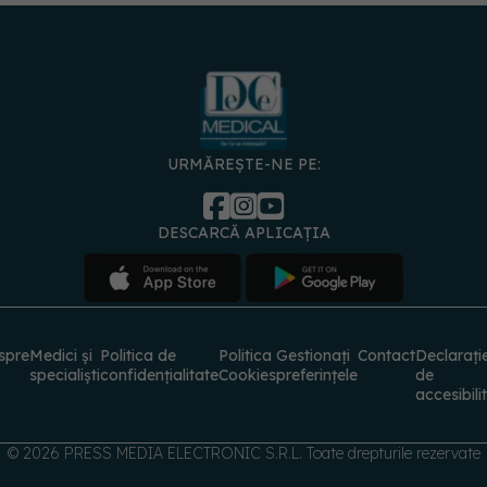
URMĂREȘTE-NE PE:
DESCARCĂ APLICAȚIA
spre
Medici și
Politica de
Politica
Gestionați
Contact
Declarați
specialiști
confidențialitate
Cookies
preferințele
de
accesibili
© 2026 PRESS MEDIA ELECTRONIC S.R.L. Toate drepturile rezervate