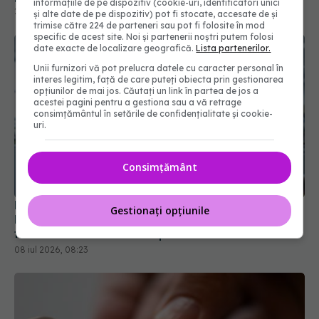
informațiile de pe dispozitiv (cookie-uri, identificatori unici
și alte date de pe dispozitiv) pot fi stocate, accesate de și
trimise către 224 de parteneri sau pot fi folosite în mod
specific de acest site. Noi și partenerii noștri putem folosi
date exacte de localizare geografică.
Lista partenerilor.
Unii furnizori vă pot prelucra datele cu caracter personal în
interes legitim, față de care puteți obiecta prin gestionarea
opțiunilor de mai jos. Căutați un link în partea de jos a
acestei pagini pentru a gestiona sau a vă retrage
consimțământul în setările de confidențialitate și cookie-
uri.
Ministerul Sănătății schimbă regulile în spitale.
Consimțământ
Proiectul care vizează infecțiile nosocomiale a
fost lansat în dezbatere publică
08 iul 2026, 08:23
Gestionați opțiunile