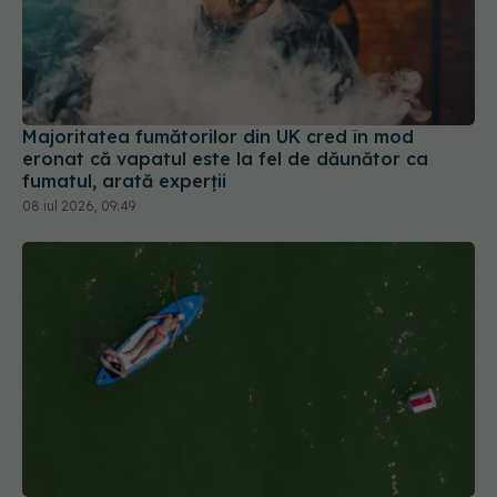
Majoritatea fumătorilor din UK cred în mod
eronat că vapatul este la fel de dăunător ca
fumatul, arată experții
08 iul 2026, 09:49
București și Ilfov intră sub cod roșu de caniculă.
Temperaturile pot ajunge la 41 de grade