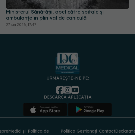
ambulanțe în plin val de caniculă
27 iun 2026, 17:47
URMĂREȘTE-NE PE:
DESCARCĂ APLICAȚIA
spre
Medici și
Politica de
Politica
Gestionați
Contact
Declarați
specialiști
confidențialitate
Cookies
preferințele
de
accesibili