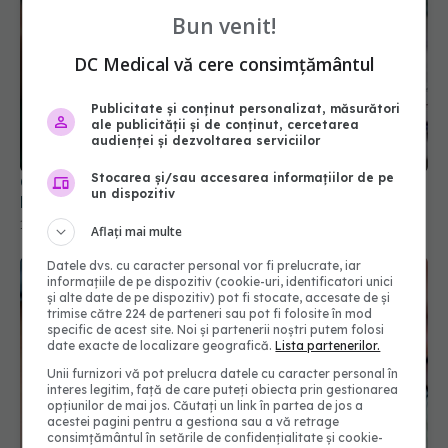
Bun venit!
DC Medical vă cere consimțământul
Publicitate și conținut personalizat, măsurători
ale publicității și de conținut, cercetarea
Concurență ridicată la admiterea UMF Carol
audienței și dezvoltarea serviciilor
Davila: 6.916 candidați pentru 1.947 de locuri
Stocarea și/sau accesarea informațiilor de pe
18 iul 2026, 16:10
un dispozitiv
Aflați mai multe
Datele dvs. cu caracter personal vor fi prelucrate, iar
informațiile de pe dispozitiv (cookie-uri, identificatori unici
și alte date de pe dispozitiv) pot fi stocate, accesate de și
trimise către 224 de parteneri sau pot fi folosite în mod
specific de acest site. Noi și partenerii noștri putem folosi
date exacte de localizare geografică.
Lista partenerilor.
Unii furnizori vă pot prelucra datele cu caracter personal în
interes legitim, față de care puteți obiecta prin gestionarea
opțiunilor de mai jos. Căutați un link în partea de jos a
acestei pagini pentru a gestiona sau a vă retrage
consimțământul în setările de confidențialitate și cookie-