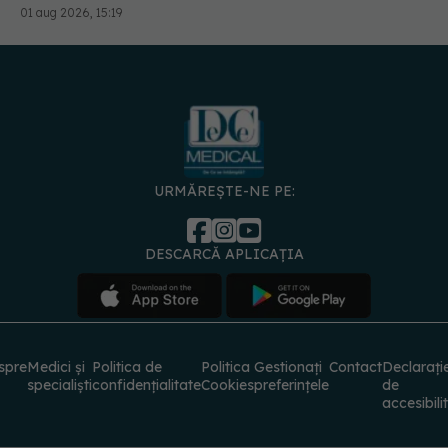
01 aug 2026, 15:19
URMĂREȘTE-NE PE:
DESCARCĂ APLICAȚIA
spre
Medici și
Politica de
Politica
Gestionați
Contact
Declarați
specialiști
confidențialitate
Cookies
preferințele
de
accesibili