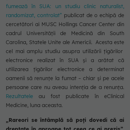
fumează în SUA: un studiu clinic naturalist,
randomizat, controlat”
publicat de o echipă de
cercetători ai MUSC Hollings Cancer Center din
cadrul Universității de Medicină din South
Carolina, Statele Unite ale Americii. Acesta este
cel mai amplu studiu asupra utilizării țigărilor
electronice realizat în SUA și a arătat că
utilizarea țigărilor electronice a determinat
oamenii să renunțe la fumat – chiar și pe acele
persoane care nu aveau intenția de a renunța.
Rezultatele
au fost publicate în eClinical
Medicine, luna aceasta.
„Rareori se întâmplă să poți dovedi că ai
dreptate în aproape tot ceea ce ai prezis”
,