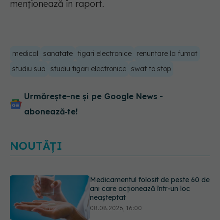
menționează în raport.
medical
sanatate
tigari electronice
renuntare la fumat
studiu sua
studiu tigari electronice
swat to stop
Urmărește-ne și pe Google News -
abonează‑te!
NOUTĂȚI
Trucul simplu care face pepenele
verde mult mai ușor de tăiat
08.08.2026, 15:32