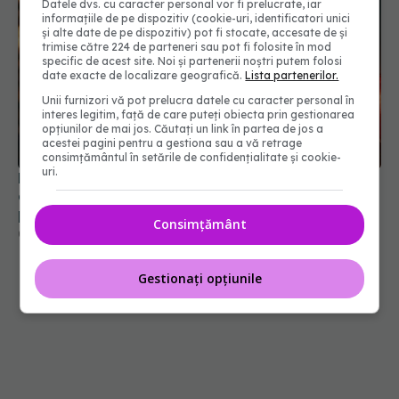
Datele dvs. cu caracter personal vor fi prelucrate, iar
informațiile de pe dispozitiv (cookie-uri, identificatori unici
și alte date de pe dispozitiv) pot fi stocate, accesate de și
trimise către 224 de parteneri sau pot fi folosite în mod
specific de acest site. Noi și partenerii noștri putem folosi
date exacte de localizare geografică.
Lista partenerilor.
Unii furnizori vă pot prelucra datele cu caracter personal în
interes legitim, față de care puteți obiecta prin gestionarea
opțiunilor de mai jos. Căutați un link în partea de jos a
acestei pagini pentru a gestiona sau a vă retrage
consimțământul în setările de confidențialitate și cookie-
uri.
Ministerul Sănătății activează planul pentru
caniculă. Măsuri speciale în spitale și recomandări
pentru populație
Consimțământ
03 aug 2026, 10:30
Gestionați opțiunile