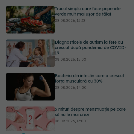
Diagnosticele de autism la fete au
crescut după pandemia de COVID-
19
08.08.2026, 15:00
Bacteria din intestin care a crescut
forța musculară cu 30%
08.08.2026, 14:00
5 mituri despre menstruație pe care
să nu le mai crezi
08.08.2026, 13:00
Medicamentul folosit de peste 60 de
ani care acționează într-un loc
neașteptat
08.08.2026, 16:00