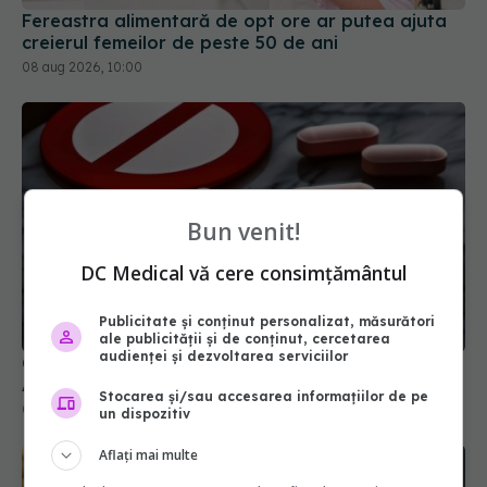
Fereastra alimentară de opt ore ar putea ajuta
creierul femeilor de peste 50 de ani
08 aug 2026, 10:00
Bun venit!
DC Medical vă cere consimțământul
Publicitate și conținut personalizat, măsurători
ale publicității și de conținut, cercetarea
audienței și dezvoltarea serviciilor
Colebil și Panzcebil, blocate temporar în farmacii.
ANMDMR explică de ce a luat măsura
Stocarea și/sau accesarea informațiilor de pe
06 aug 2026, 16:37
un dispozitiv
Aflați mai multe