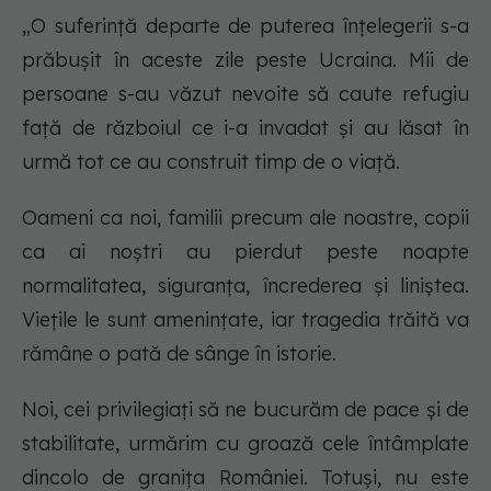
„O suferință departe de puterea înțelegerii s-a
prăbușit în aceste zile peste Ucraina. Mii de
persoane s-au văzut nevoite să caute refugiu
față de războiul ce i-a invadat și au lăsat în
urmă tot ce au construit timp de o viață.
Oameni ca noi, familii precum ale noastre, copii
ca ai noștri au pierdut peste noapte
normalitatea, siguranța, încrederea și liniștea.
Viețile le sunt amenințate, iar tragedia trăită va
rămâne o pată de sânge în istorie.
Noi, cei privilegiați să ne bucurăm de pace și de
stabilitate, urmărim cu groază cele întâmplate
dincolo de granița României. Totuși, nu este