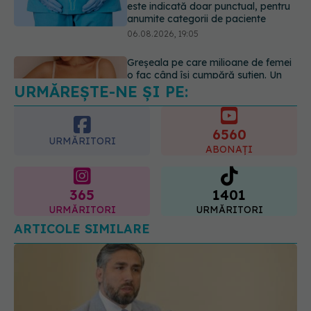
URMĂREȘTE-NE ȘI PE:
EXCLUSIV
De ce unele paciente
cu cancer de col uterin nu mai ajung
la operație. Dr. Sorin Bogdan
6560
(SANADOR): Intervenția
URMĂRITORI
chirurgicală, doar în situații
ABONAȚI
particulare
06.08.2026, 20:45
365
1401
URMĂRITORI
URMĂRITORI
ARTICOLE SIMILARE