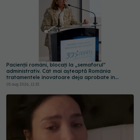
Pacienții români, blocați la „semaforul”
administrativ. Cât mai așteaptă România
tratamentele inovatoare deja aprobate în
Europa
05 aug 2026, 12:33