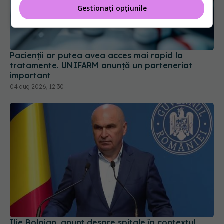
Gestionați opțiunile
Pacienții ar putea avea acces mai rapid la
tratamente. UNIFARM anunță un parteneriat
important
04 aug 2026, 12:30
Ilie Bolojan, anunț despre spitale în contextul
crizei energetice
06 aug 2026, 15:24