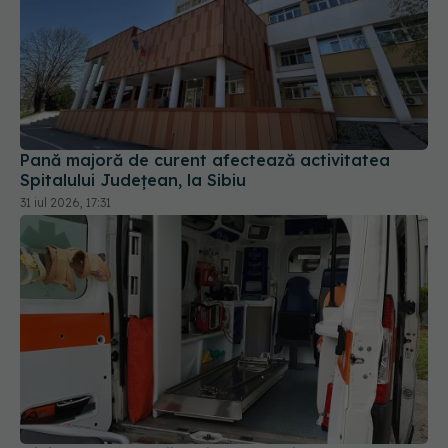
Pană majoră de curent afectează activitatea
Spitalului Județean, la Sibiu
31 iul 2026, 17:31
Ministerul Sănătății schimbă regulile: caravanele
medicale vor putea ajunge și în școli fără
autorizație sanitară
30 iul 2026, 16:12