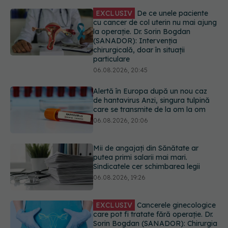
Alertă în Europa după un nou caz
de hantavirus Anzi, singura tulpină
care se transmite de la om la om
06.08.2026, 20:06
Mii de angajați din Sănătate ar
putea primi salarii mai mari.
Sindicatele cer schimbarea legii
06.08.2026, 19:26
EXCLUSIV
Cancerele ginecologice
care pot fi tratate fără operație. Dr.
Sorin Bogdan (SANADOR): Chirurgia
este indicată doar punctual, pentru
anumite categorii de paciente
06.08.2026, 19:05
Greșeala pe care milioane de femei
o fac când își cumpără sutien. Un
medic explică metoda corectă
06.08.2026, 18:08