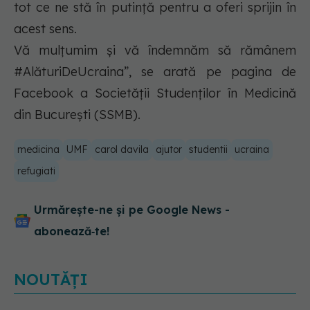
tot ce ne stă în putință pentru a oferi sprijin în
acest sens.
Vă mulțumim și vă îndemnăm să rămânem
#AlăturiDeUcraina”, se arată pe pagina de
Facebook a Societății Studenților în Medicină
din București (SSMB).
medicina
UMF
carol davila
ajutor
studentii
ucraina
refugiati
Urmărește-ne și pe Google News -
abonează‑te!
NOUTĂȚI