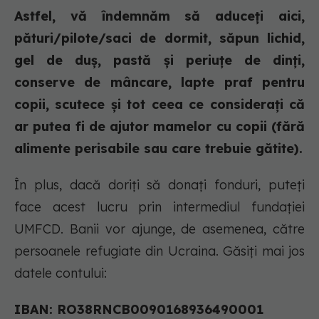
Astfel, vă îndemnăm să aduceți aici,
pături/pilote/saci de dormit, săpun lichid,
gel de duș, pastă și periuțe de dinți,
conserve de mâncare, lapte praf pentru
copii, scutece și tot ceea ce considerați că
ar putea fi de ajutor mamelor cu copii (fără
alimente perisabile sau care trebuie gătite).
În plus, dacă doriți să donați fonduri, puteți
face acest lucru prin intermediul fundației
UMFCD. Banii vor ajunge, de asemenea, către
persoanele refugiate din Ucraina. Găsiți mai jos
datele contului:
IBAN: RO38RNCB0090168936490001