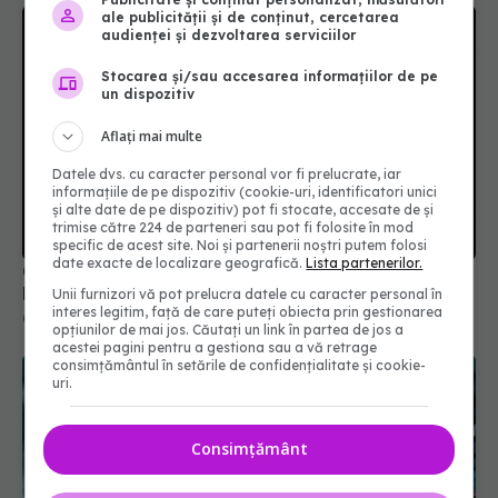
ale publicității și de conținut, cercetarea
audienței și dezvoltarea serviciilor
Stocarea și/sau accesarea informațiilor de pe
un dispozitiv
Aflați mai multe
Colebil și Panzcebil, blocate la vânzare în
Datele dvs. cu caracter personal vor fi prelucrate, iar
România. Anunțul făcut de Biofarm
informațiile de pe dispozitiv (cookie-uri, identificatori unici
și alte date de pe dispozitiv) pot fi stocate, accesate de și
04 aug 2026, 19:47
trimise către 224 de parteneri sau pot fi folosite în mod
specific de acest site. Noi și partenerii noștri putem folosi
date exacte de localizare geografică.
Lista partenerilor.
Unii furnizori vă pot prelucra datele cu caracter personal în
interes legitim, față de care puteți obiecta prin gestionarea
opțiunilor de mai jos. Căutați un link în partea de jos a
acestei pagini pentru a gestiona sau a vă retrage
consimțământul în setările de confidențialitate și cookie-
uri.
Consimțământ