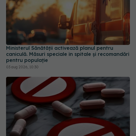
Ministerul Sănătății activează planul pentru
caniculă. Măsuri speciale în spitale și recomandări
pentru populație
03 aug 2026, 10:30
Colebil și Panzcebil, blocate temporar în farmacii.
ANMDMR explică de ce a luat măsura
06 aug 2026, 16:37