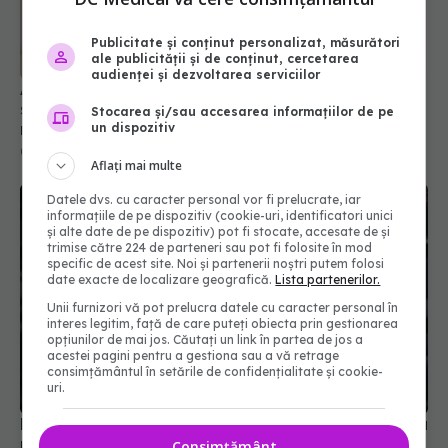
Publicitate și conținut personalizat, măsurători
ale publicității și de conținut, cercetarea
audienței și dezvoltarea serviciilor
Alina Pușcău dezvăluie diagnosticul care i-a
schimbat viața: Am cancer la sân. Am intrat în
Stocarea și/sau accesarea informațiilor de pe
metastază
un dispozitiv
07 aug 2026, 12:39
Aflați mai multe
Datele dvs. cu caracter personal vor fi prelucrate, iar
informațiile de pe dispozitiv (cookie-uri, identificatori unici
și alte date de pe dispozitiv) pot fi stocate, accesate de și
trimise către 224 de parteneri sau pot fi folosite în mod
specific de acest site. Noi și partenerii noștri putem folosi
date exacte de localizare geografică.
Lista partenerilor.
Unii furnizori vă pot prelucra datele cu caracter personal în
interes legitim, față de care puteți obiecta prin gestionarea
opțiunilor de mai jos. Căutați un link în partea de jos a
acestei pagini pentru a gestiona sau a vă retrage
consimțământul în setările de confidențialitate și cookie-
uri.
Noi reguli medicale pentru obținerea și reînnoirea
permisului de conducere. Ce se schimbă
Consimțământ