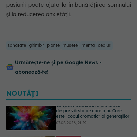
pasiunii poate ajuta la îmbunătățirea somnului
și la reducerea anxietății.
sanatate
ghimbir
plante
musetel
menta
ceaiuri
Urmărește-ne și pe Google News -
abonează‑te!
NOUTĂȚI
EXCLUSIV
Cancerele care pot fi
prevenite. Dr. Sorin Bogdan
(SANADOR): Au metode de
prevenție