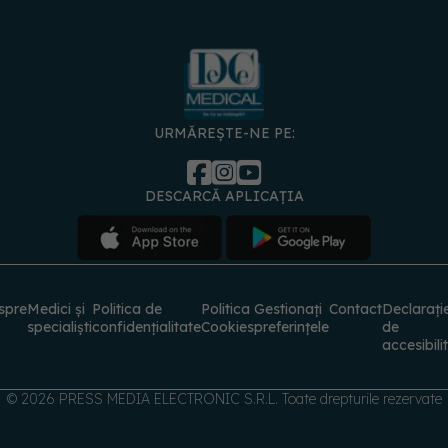
URMĂREȘTE-NE PE:
DESCARCĂ APLICAȚIA
spre
Medici și
Politica de
Politica
Gestionați
Contact
Declarați
specialiști
confidențialitate
Cookies
preferințele
de
accesibili
© 2026 PRESS MEDIA ELECTRONIC S.R.L. Toate drepturile rezervate