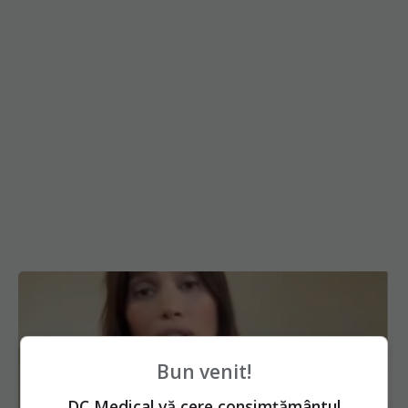
Bun venit!
DC Medical vă cere consimțământul