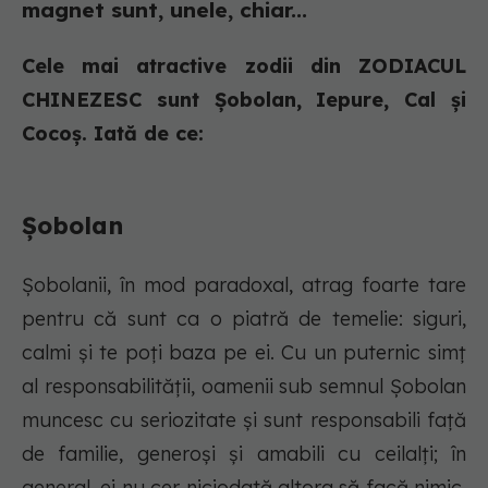
magnet sunt, unele, chiar...
Cele mai atractive zodii din ZODIACUL
CHINEZESC sunt Șobolan, Iepure, Cal și
Cocoș. Iată de ce:
Şobolan
Șobolanii, în mod paradoxal, atrag foarte tare
pentru că sunt ca o piatră de temelie: siguri,
calmi și te poți baza pe ei. Cu un puternic simț
al responsabilității, oamenii sub semnul Șobolan
muncesc cu seriozitate și sunt responsabili față
de familie, generoși și amabili cu ceilalți; în
general, ei nu cer niciodată altora să facă nimic,