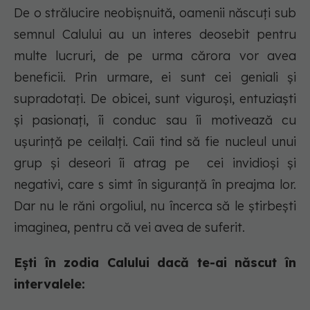
De o strălucire neobișnuită, oamenii născuți sub
semnul Calului au un interes deosebit pentru
multe lucruri, de pe urma cărora vor avea
beneficii. Prin urmare, ei sunt cei geniali și
supradotați. De obicei, sunt viguroși, entuziaști
și pasionați, îi conduc sau îi motivează cu
ușurință pe ceilalți. Caii tind să fie nucleul unui
grup și deseori îi atrag pe cei invidioși și
negativi, care s simt în siguranță în preajma lor.
Dar nu le răni orgoliul, nu încerca să le știrbești
imaginea, pentru că vei avea de suferit.
Ești în zodia Calului dacă te-ai născut în
intervalele: