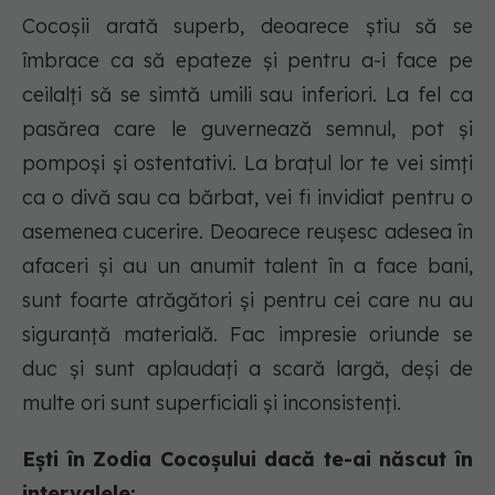
Cocoșii arată superb, deoarece știu să se
îmbrace ca să epateze și pentru a-i face pe
ceilalți să se simtă umili sau inferiori. La fel ca
pasărea care le guvernează semnul, pot și
pompoși și ostentativi. La brațul lor te vei simți
ca o divă sau ca bărbat, vei fi invidiat pentru o
asemenea cucerire. Deoarece reușesc adesea în
afaceri și au un anumit talent în a face bani,
sunt foarte atrăgători și pentru cei care nu au
siguranță materială. Fac impresie oriunde se
duc și sunt aplaudați a scară largă, deși de
multe ori sunt superficiali și inconsistenți.
Ești în Zodia Cocoșului dacă te-ai născut în
intervalele: