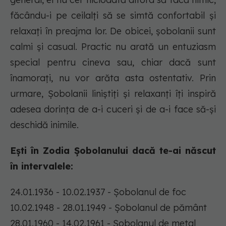
făcându-i pe ceilalți să se simtă confortabil și
relaxați în preajma lor. De obicei, șobolanii sunt
calmi și casual. Practic nu arată un entuziasm
special pentru cineva sau, chiar dacă sunt
înamorați, nu vor arăta asta ostentativ. Prin
urmare, Șobolanii liniștiți și relaxanți îți inspiră
adesea dorința de a-i cuceri și de a-i face să-și
deschidă inimile.
Ești în Zodia Șobolanului dacă te-ai născut
în intervalele:
24.01.1936 - 10.02.1937 - Șobolanul de foc
10.02.1948 - 28.01.1949 - Șobolanul de pământ
28.01.1960 - 14.02.1961 - Șobolanul de metal