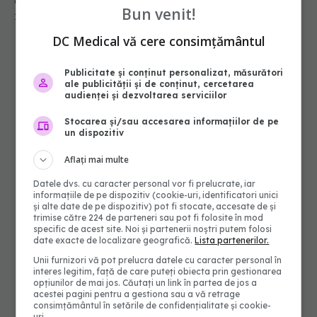
colesterolul rău
Bun venit!
18 iul 2026, 13:00
DC Medical vă cere consimțământul
Publicitate și conținut personalizat, măsurători
ale publicității și de conținut, cercetarea
audienței și dezvoltarea serviciilor
Stocarea și/sau accesarea informațiilor de pe
un dispozitiv
Aflați mai multe
Datele dvs. cu caracter personal vor fi prelucrate, iar
informațiile de pe dispozitiv (cookie-uri, identificatori unici
și alte date de pe dispozitiv) pot fi stocate, accesate de și
trimise către 224 de parteneri sau pot fi folosite în mod
specific de acest site. Noi și partenerii noștri putem folosi
date exacte de localizare geografică.
Lista partenerilor.
Unii furnizori vă pot prelucra datele cu caracter personal în
interes legitim, față de care puteți obiecta prin gestionarea
opțiunilor de mai jos. Căutați un link în partea de jos a
acestei pagini pentru a gestiona sau a vă retrage
consimțământul în setările de confidențialitate și cookie-
uri.