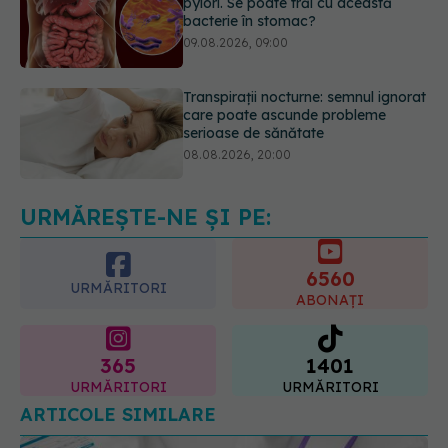
Transpirații nocturne: semnul ignorat
care poate ascunde probleme
serioase de sănătate
08.08.2026, 20:00
Cum folosești uleiul esențial de
rozmarin pentru a opri căderea
părului
09.08.2026, 11:00
URMĂREȘTE-NE ȘI PE:
6560
URMĂRITORI
ABONAȚI
365
1401
URMĂRITORI
URMĂRITORI
ARTICOLE SIMILARE