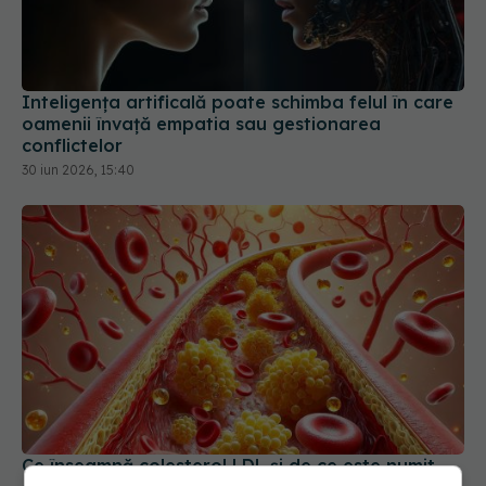
Inteligența artificală poate schimba felul în care
oamenii învață empatia sau gestionarea
conflictelor
30 iun 2026, 15:40
Ce înseamnă colesterol LDL și de ce este numit