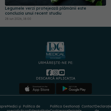
Legumele verzi protejează plămânii este
concluzia unui recent studiu
28 iun 2026, 18:00
URMĂREȘTE-NE PE:
DESCARCĂ APLICAȚIA
spre
Medici și
Politica de
Politica
Gestionați
Contact
Declarați
specialiști
confidențialitate
Cookies
preferințele
de