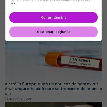
uri.
Colebil și Panzcebil, blocate la vânzare în
România. Anunțul făcut de Biofarm
Consimțământ
04 aug 2026, 19:47
Gestionați opțiunile
Alertă în Europa după un nou caz de hantavirus
Anzi, singura tulpină care se transmite de la om la
om
06 aug 2026, 20:06