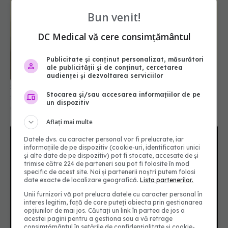
Bun venit!
DC Medical vă cere consimțământul
Publicitate și conținut personalizat, măsurători
ale publicității și de conținut, cercetarea
audienței și dezvoltarea serviciilor
Șeful CNAS, mesaj după revolta radiologilor: În
Stocarea și/sau accesarea informațiilor de pe
sănătate, timpul se măsoară în șanse la viață
un dispozitiv
04 aug 2026, 10:10
Aflați mai multe
Datele dvs. cu caracter personal vor fi prelucrate, iar
informațiile de pe dispozitiv (cookie-uri, identificatori unici
și alte date de pe dispozitiv) pot fi stocate, accesate de și
trimise către 224 de parteneri sau pot fi folosite în mod
specific de acest site. Noi și partenerii noștri putem folosi
date exacte de localizare geografică.
Lista partenerilor.
Unii furnizori vă pot prelucra datele cu caracter personal în
interes legitim, față de care puteți obiecta prin gestionarea
opțiunilor de mai jos. Căutați un link în partea de jos a
acestei pagini pentru a gestiona sau a vă retrage
consimțământul în setările de confidențialitate și cookie-