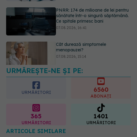
Cât durează simptomele
menopauzei?
07.08.2026, 15:14
EXCLUSIV
Cancerele care pot fi
prevenite. Dr. Sorin Bogdan
(SANADOR): Au metode de
prevenție
07.08.2026, 20:09
URMĂREȘTE-NE ȘI PE:
6560
URMĂRITORI
ABONAȚI
365
1401
URMĂRITORI
URMĂRITORI
ARTICOLE SIMILARE