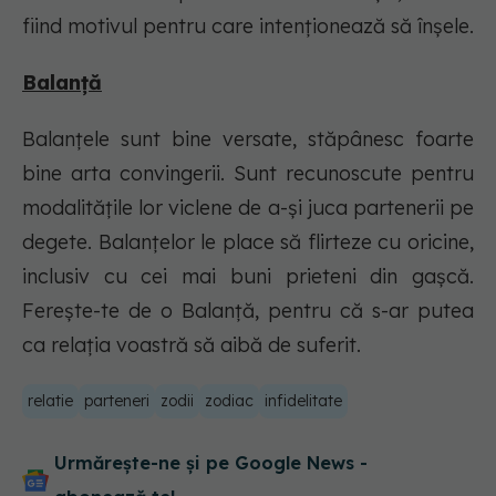
fiind motivul pentru care intenționează să înșele.
Balanță
Balanțele sunt bine versate, stăpânesc foarte
bine arta convingerii. Sunt recunoscute pentru
modalitățile lor viclene de a-și juca partenerii pe
degete. Balanțelor le place să flirteze cu oricine,
inclusiv cu cei mai buni prieteni din gașcă.
Ferește-te de o Balanță, pentru că s-ar putea
ca relația voastră să aibă de suferit.
relatie
parteneri
zodii
zodiac
infidelitate
Urmărește-ne și pe Google News -