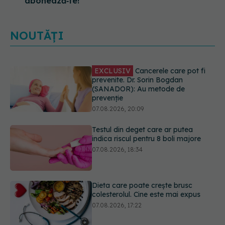
abonează‑te!
NOUTĂȚI
Testul din deget care ar putea
indica riscul pentru 8 boli majore
07.08.2026, 18:34
Dieta care poate crește brusc
colesterolul. Cine este mai expus
07.08.2026, 17:22
PNRR: 174 de milioane de lei pentru
sănătate într-o singură săptămână.
Ce spitale primesc bani
07.08.2026, 16:41