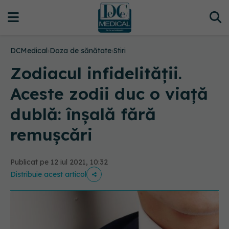
DCMedical
›
Doza de sănătate
›
Stiri
Zodiacul infidelității.
Aceste zodii duc o viață
dublă: înșală fără
remușcări
Publicat pe 12 iul 2021, 10:32
Distribuie acest articol