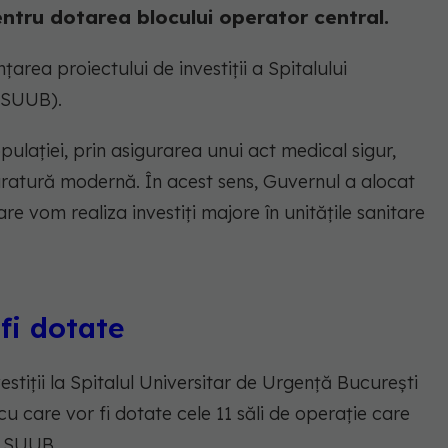
ntru dotarea blocului operator central.
area proiectului de investiții a Spitalului
 (SUUB).
ulației, prin asigurarea unui act medical sigur,
aparatură modernă. În acest sens, Guvernul a alocat
re vom realiza investiți majore în unitățile sanitare
 fi dotate
stiții la Spitalul Universitar de Urgență București
 cu care vor fi dotate cele 11 săli de operație care
n SUUB.