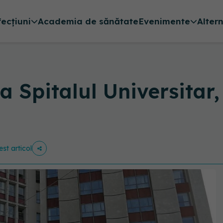
fecțiuni
Academia de sănătate
Evenimente
Alter
a Spitalul Universitar, 
est articol