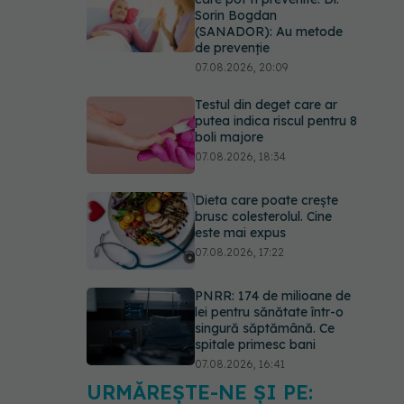
Sorin Bogdan
(SANADOR): Au metode
de prevenție
07.08.2026, 20:09
Testul din deget care ar
putea indica riscul pentru 8
boli majore
07.08.2026, 18:34
Dieta care poate crește
brusc colesterolul. Cine
este mai expus
07.08.2026, 17:22
PNRR: 174 de milioane de
lei pentru sănătate într-o
singură săptămână. Ce
spitale primesc bani
07.08.2026, 16:41
URMĂREȘTE-NE ȘI PE:
Ce spune culoarea ta