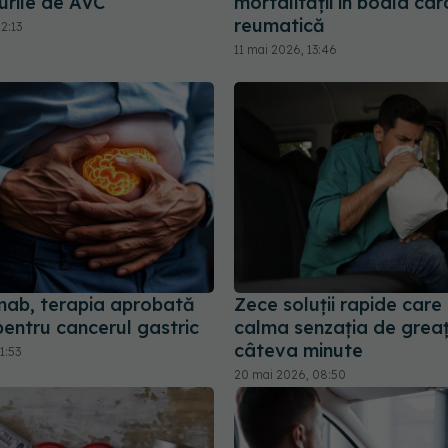
urile de AVC
mortalității în boala ca
reumatică
2:13
11 mai 2026, 13:46
ab, terapia aprobată
Zece soluții rapide care
entru cancerul gastric
calma senzația de greaț
câteva minute
1:53
20 mai 2026, 08:50