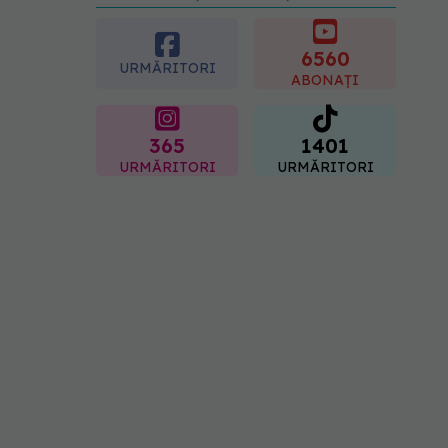
preferată despre vârsta
pe care o ai. Care este
"codul cromatic" al
6560
URMĂRITORI
generațiilor
ABONAȚI
07.08.2026, 21:29
365
1401
URMĂRITORI
URMĂRITORI