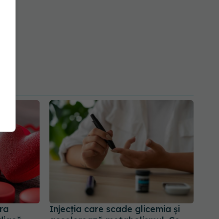
ra
Injecția care scade glicemia și