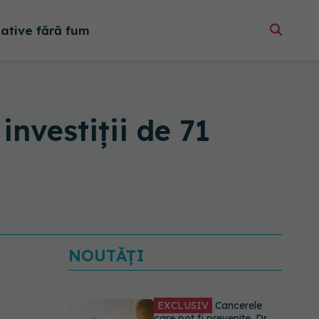
native fără fum
investiții de 71
NOUTĂȚI
EXCLUSIV
Cancerele
care pot fi prevenite. Dr.