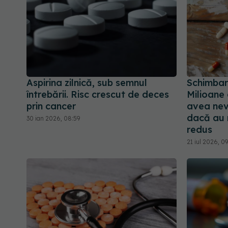
Aspirina zilnică, sub semnul
Schimbar
întrebării. Risc crescut de deces
Milioane
prin cancer
avea nev
dacă au 
30 ian 2026, 08:59
redus
21 iul 2026, 0