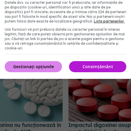
Datele dvs. cu caracter personal vor fi prelucrate, iar informațiile de
pe dispozitiv (cookie-uri, identificatori unici și alte date de pe
dispozitiv) pot fi stocate, accesate de și trimise către 224 de parteneri
sau pot fi folosite în mod specific de acest site. Noi și partenerii noștri
vestitie
universitar
sali
bloc
operator
putem folosi date exacte de localizare geografică.
Lista partenerilor.
Unii furnizori vă pot prelucra datele cu caracter personal în interes
legitim, față de care puteți obiecta prin gestionarea opțiunilor de mai
abonează‑te!
jos. Căutați un link în partea de jos a acestei pagini pentru a gestiona
sau a vă retrage consimțământul în setările de confidențialitate și
cookie-uri.
Gestionați opțiunile
Consimțământ
irina nu funcționează în
Impactul digoxinei asup