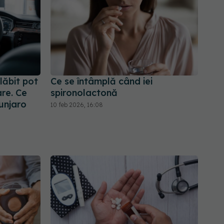
lăbit pot
Ce se întâmplă când iei
re. Ce
spironolactonă
unjaro
10 feb 2026, 16:08