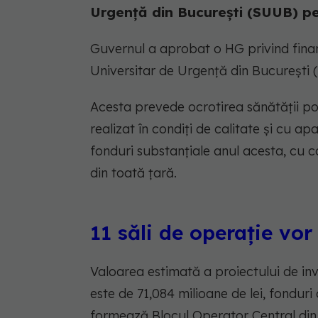
Urgență din București (SUUB) pe
Guvernul a aprobat o HG privind finanț
Universitar de Urgență din București
Acesta prevede ocrotirea sănătății pop
realizat în condiți de calitate și cu 
fonduri substanțiale anul acesta, cu ca
din toată țară.
11 săli de operație vor
Valoarea estimată a proiectului de inve
este de 71,084 milioane de lei, fonduri
formează Blocul Operator Central di