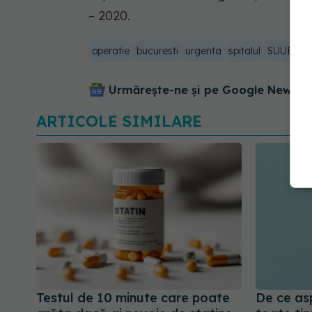
– 2020.
operatie
bucuresti
urgenta
spitalul
SUUB
in
Urmărește-ne și pe Google News - 
ARTICOLE SIMILARE
Testul de 10 minute care poate
De ce asp