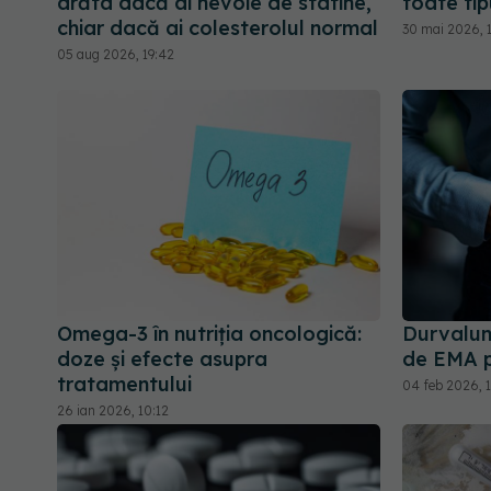
arăta dacă ai nevoie de statine,
toate tip
chiar dacă ai colesterolul normal
30 mai 2026, 1
05 aug 2026, 19:42
Omega-3 în nutriția oncologică:
Durvalum
doze și efecte asupra
de EMA p
tratamentului
04 feb 2026, 1
26 ian 2026, 10:12