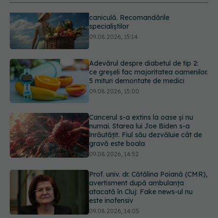
Adevărul despre diabetul de tip 2:
ce greșeli fac majoritatea oamenilor.
5 mituri demontate de medici
09.08.2026, 15:00
Cancerul s-a extins la oase și nu
numai. Starea lui Joe Biden s-a
înrăutățit. Fiul său dezvăluie cât de
gravă este boala
09.08.2026, 14:52
Prof. univ. dr. Cătălina Poiană (CMR),
avertisment după ambulanța
atacată în Cluj: Fake news-ul nu
este inofensiv
09.08.2026, 14:05
Ora la care mănânci ar putea
influența oasele după vârsta de 50
de ani