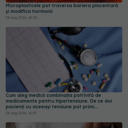
Microplasticele pot traversa bariera placentară
și modifica hormonii
08 aug 2026, 18:00
Cum aleg medicii combinația potrivită de
medicamente pentru hipertensiune. De ce doi
pacienți cu aceeași tensiune pot primi
tratamente diferite
06 aug 2026, 16:19