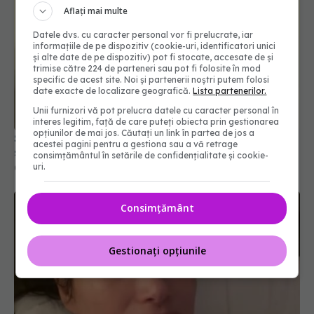
Aflați mai multe
Datele dvs. cu caracter personal vor fi prelucrate, iar
informațiile de pe dispozitiv (cookie-uri, identificatori unici
și alte date de pe dispozitiv) pot fi stocate, accesate de și
trimise către 224 de parteneri sau pot fi folosite în mod
specific de acest site. Noi și partenerii noștri putem folosi
date exacte de localizare geografică.
Lista partenerilor.
Unii furnizori vă pot prelucra datele cu caracter personal în
interes legitim, față de care puteți obiecta prin gestionarea
opțiunilor de mai jos. Căutați un link în partea de jos a
Șeful CNAS, mesaj după revolta radiologilor: În
acestei pagini pentru a gestiona sau a vă retrage
sănătate, timpul se măsoară în șanse la viață
consimțământul în setările de confidențialitate și cookie-
uri.
04 aug 2026, 10:10
Consimțământ
Gestionați opțiunile