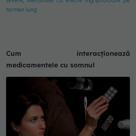
severe, silențioase cu efecte îngrijorătoare pe
termen lung
Cum interacționează
medicamentele cu somnul