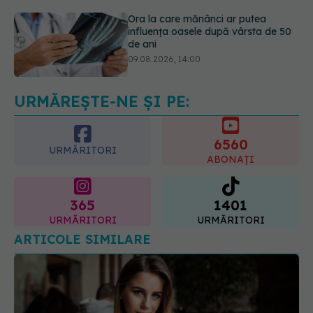
09.08.2026, 14:00
Cum alegem alimentele pe timp de
caniculă. Recomandările
specialiștilor
09.08.2026, 15:14
URMĂREȘTE-NE ȘI PE:
6560
URMĂRITORI
ABONAȚI
365
1401
URMĂRITORI
URMĂRITORI
ARTICOLE SIMILARE