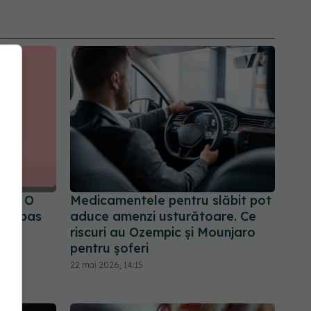
ere? O
Medicamentele pentru slăbit pot
 un pas
aduce amenzi usturătoare. Ce
riscuri au Ozempic și Mounjaro
pentru șoferi
22 mai 2026, 14:15