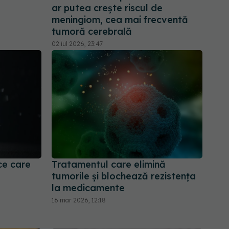
ar putea crește riscul de
meningiom, cea mai frecventă
tumoră cerebrală
02 iul 2026, 23:47
ce care
Tratamentul care elimină
tumorile și blochează rezistența
la medicamente
16 mar 2026, 12:18