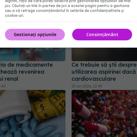
legitim, față de care puteți obiecta prin gestionarea opțiunilor de mai
jos. Căutați un link în partea de jos a acestei pagini pentru a gestiona
sau a vă retrage consimțământul în setările de confidențialitate și
cookie-uri.
Gestionați opțiunile
Consimțământ
ția de medicamente
Ce trebuie să știi despre
chează revenirea
utilizarea aspirinei dacă 
i renal
cardiovasculare
2:40
15 iun 2026, 12:45