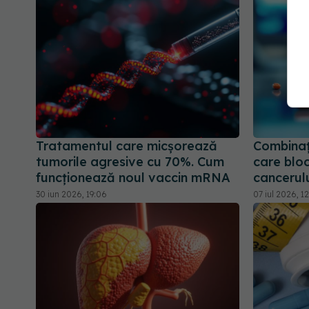
Tratamentul care micșorează
Combina
tumorile agresive cu 70%. Cum
care blo
funcționează noul vaccin mRNA
cancerulu
30 iun 2026, 19:06
07 iul 2026, 1