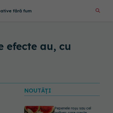
native fără fum
e efecte au, cu
NOUTĂȚI
Pepenele roșu sau cel
galben: care crește