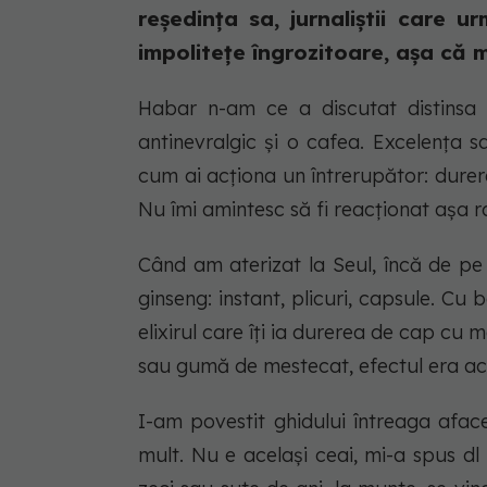
reședința sa, jurnaliștii care 
impolitețe îngrozitoare, așa că m
Habar n-am ce a discutat distins
antinevralgic și o cafea. Excelența sa
cum ai acționa un întrerupător: durere
Nu îmi amintesc să fi reacționat așa r
Când am aterizat la Seul, încă de p
ginseng: instant, plicuri, capsule. Cu
elixirul care îți ia durerea de cap cu m
sau gumă de mestecat, efectul era ace
I-am povestit ghidului întreaga aface
mult. Nu e același ceai, mi-a spus dl