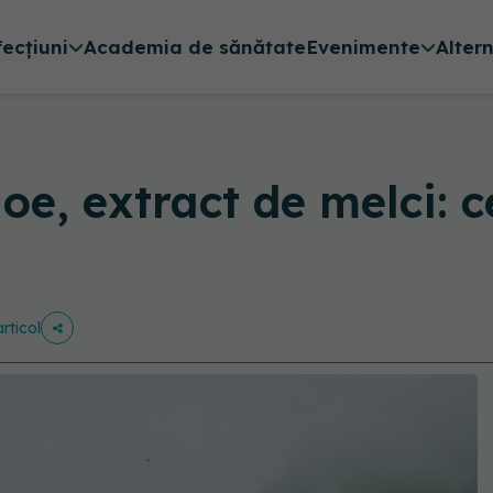
fecțiuni
Academia de sănătate
Evenimente
Alter
oe, extract de melci: c
rticol