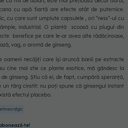
de cu mii de dolari, este mai prețioasă decât aurul,
cana cu apă fiartă are efecte atât de puternice.
ic, cu care sunt umplute capsulele , ori ”ness”-ul cu
câmpie, industrial. O plantă scoasă cu plugul din
ecte benefice pe care le-ar avea alte rădăcinoase,
rează, vag, o aromă de ginseng.
 oameni necăjiți care își aruncă banii pe extracte
sau cine mai stie ce plante exotice, mă gândesc la
t de ginseng. Știu că ei, de fapt, cumpără speranță,
e e un târg cinstit: nu poți spune că ginsengul instant
 există efectul placebo.
antinevralgic
abonează‑te!