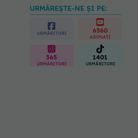
URMĂREȘTE-NE ȘI PE:
EXCLUSIV
Tratamentul
modern al cancerelor
ginecologice. Dr. Sorin
Bogdan (SANADOR), la
6560
URMĂRITORI
DC Medical și DC News
ABONAȚI
06.08.2026, 10:29
365
1401
URMĂRITORI
URMĂRITORI