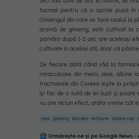
zeci sau sute de ani, la munte, se vin
tocmai pentru că o așchie pusă în 
Ginsengul din care se face ceaiul la pl
aromă de ginseng, este cultivat la 
pământ după 1-2 ani, are aceleași ef
cultivate în același stil, doar că păst
De fiecare dată când văd la farmacie
miraculoase din melci, aloe, albine 
tractoarele din Coreea ieșite la prăși
își fac de o sută de lei iluzii și poat
nu are niciun efect, atâta vreme cât
ceai
ginseng
placebo
extracte
durere cap
Urmărește-ne și pe Google News - 