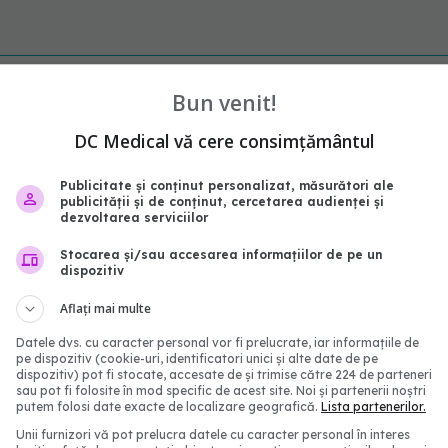
Bun venit!
DC Medical vă cere consimțământul
Publicitate și conținut personalizat, măsurători ale
publicității și de conținut, cercetarea audienței și
dezvoltarea serviciilor
Stocarea și/sau accesarea informațiilor de pe un
dispozitiv
robat prima pastilă
Varice tratate fără dur
Aflați mai multe
ce colesterolul rău cu
nouă tehnologie este la
60%. Ce se întâmplă cu
de aprobarea FDA
Datele dvs. cu caracter personal vor fi prelucrate, iar informațiile de
pe dispozitiv (cookie-uri, identificatori unici și alte date de pe
13 mai 2026, 22:53
dispozitiv) pot fi stocate, accesate de și trimise către 224 de parteneri
14:23
sau pot fi folosite în mod specific de acest site. Noi și partenerii noștri
putem folosi date exacte de localizare geografică.
Lista partenerilor.
Unii furnizori vă pot prelucra datele cu caracter personal în interes