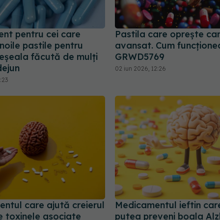
ent pentru cei care
Pastila care oprește ca
noile pastile pentru
avansat. Cum funcțione
reșeala făcută de mulți
GRWD5769
dejun
02 iun 2026, 12:26
:23
ntul care ajută creierul
Medicamentul ieftin car
e toxinele asociate
putea preveni boala Al