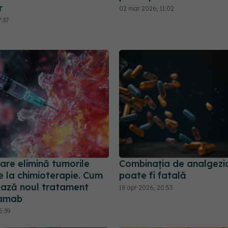
r
02 mar 2026, 11:02
7:37
care elimină tumorile
Combinația de analgezi
e la chimioterapie. Cum
poate fi fatală
ează noul tratament
18 apr 2026, 20:53
amab
5:39