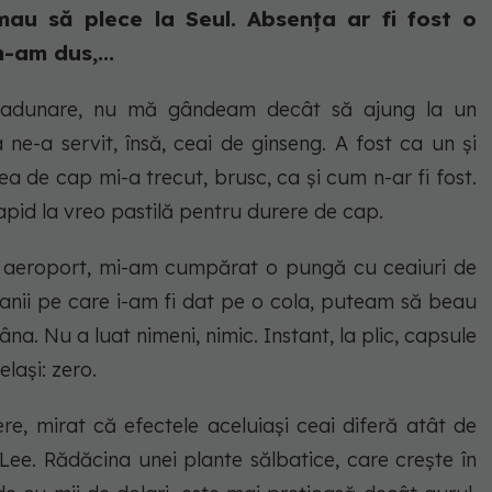
urmau să plece la Seul. Absența ar fi fost o
-am dus,...
a adunare, nu mă gândeam decât să ajung la un
 ne-a servit, însă, ceai de ginseng. A fost ca un și
a de cap mi-a trecut, brusc, ca și cum n-ar fi fost.
apid la vreo pastilă pentru durere de cap.
e aeroport, mi-am cumpărat o pungă cu ceaiuri de
 banii pe care i-am fi dat pe o cola, puteam să beau
âna. Nu a luat nimeni, nimic. Instant, la plic, capsule
lași: zero.
re, mirat că efectele aceluiași ceai diferă atât de
 Lee. Rădăcina unei plante sălbatice, care crește în