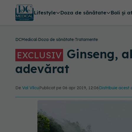
Lifestyle
Doza de sănătate
Boli și a
DCMedical
›
Doza de sănătate
›
Tratamente
Ginseng, al
EXCLUSIV
adevărat
De
Val Vîlcu
Publicat pe 06 apr 2019, 12:06
Distribuie acest a