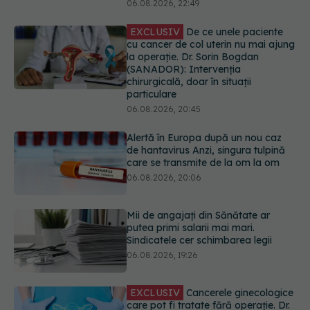
chirurgicală, doar în situații
particulare
06.08.2026, 20:45
Alertă în Europa după un nou caz
de hantavirus Anzi, singura tulpină
care se transmite de la om la om
06.08.2026, 20:06
Mii de angajați din Sănătate ar
putea primi salarii mai mari.
Sindicatele cer schimbarea legii
06.08.2026, 19:26
EXCLUSIV
Cancerele ginecologice
care pot fi tratate fără operație. Dr.
Sorin Bogdan (SANADOR): Chirurgia
este indicată doar punctual, pentru
anumite categorii de paciente
06.08.2026, 19:05
URMĂREȘTE-NE ȘI PE: