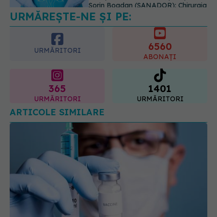
EXCLUSIV
Brahiterapie vs
radioterapie externă în cancerul
ginecologic. Dr. Sorin Bogdan
6560
(SANADOR) explică diferența și
URMĂRITORI
cum acționează tratamentul
ABONAȚI
06.08.2026, 22:49
365
1401
URMĂRITORI
URMĂRITORI
ARTICOLE SIMILARE