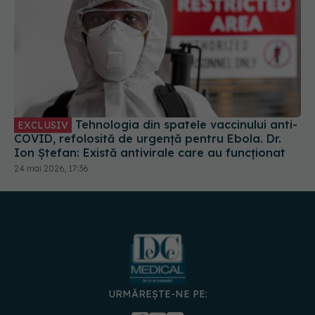
Tehnologia din spatele vaccinului anti-
EXCLUSIV
COVID, refolosită de urgență pentru Ebola. Dr.
Ion Ștefan: Există antivirale care au funcționat
24 mai 2026, 17:36
URMĂREȘTE-NE PE:
DESCARCĂ APLICAȚIA