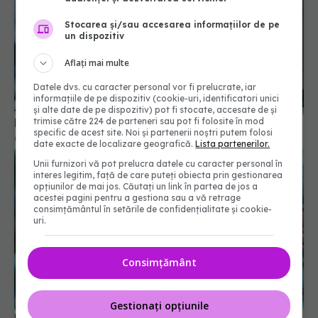
Stocarea și/sau accesarea informațiilor de pe
un dispozitiv
Aflați mai multe
Datele dvs. cu caracter personal vor fi prelucrate, iar
EMA a aprobat vaccinul pneumococic Capvaxive
informațiile de pe dispozitiv (cookie-uri, identificatori unici
03 feb 2025, 14:45
și alte date de pe dispozitiv) pot fi stocate, accesate de și
trimise către 224 de parteneri sau pot fi folosite în mod
specific de acest site. Noi și partenerii noștri putem folosi
date exacte de localizare geografică.
Lista partenerilor.
Unii furnizori vă pot prelucra datele cu caracter personal în
interes legitim, față de care puteți obiecta prin gestionarea
opțiunilor de mai jos. Căutați un link în partea de jos a
acestei pagini pentru a gestiona sau a vă retrage
consimțământul în setările de confidențialitate și cookie-
uri.
Consimțământ
De ce vaccinurile anti-COVID au provocat efecte
adverse
Gestionați opțiunile
14 feb 2026, 21:44