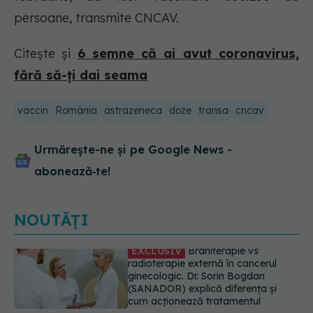
persoane, transmite CNCAV.
Citește și
6 semne că ai avut coronavirus,
fără să-ți dai seama
vaccin
România
astrazeneca
doze
transa
cncav
Urmărește-ne și pe Google News -
abonează‑te!
NOUTĂȚI
EXCLUSIV
De ce unele paciente
cu cancer de col uterin nu mai ajung
la operație. Dr. Sorin Bogdan
(SANADOR): Intervenția