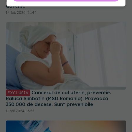
Cancerul de col uterin, prevenție.
EXCLUSIV
Raluca Sîmbotin (MSD Romania): Provoacă
350.000 de decese. Sunt prevenibile
11 noi 2024, 13:55