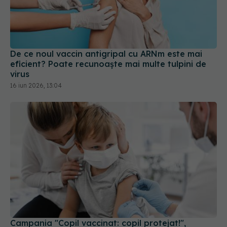
De ce noul vaccin antigripal cu ARNm este mai
eficient? Poate recunoaște mai multe tulpini de
virus
16 iun 2026, 13:04
Campania "Copil vaccinat: copil protejat!",
derulată în perioada martie-aprilie
04 mar 2025, 19:19