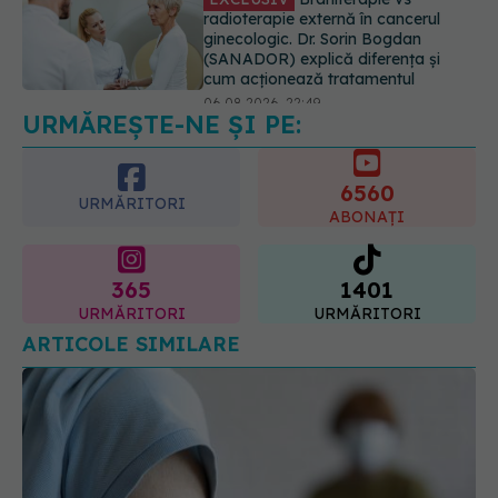
06.08.2026, 22:49
Ashwagandha: 4 efecte adverse
potențial grave
07.08.2026, 11:03
URMĂREȘTE-NE ȘI PE:
6560
URMĂRITORI
ABONAȚI
365
1401
URMĂRITORI
URMĂRITORI
ARTICOLE SIMILARE