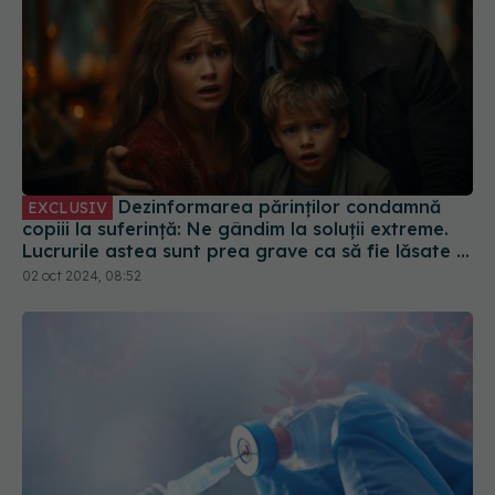
Dezinformarea părinților condamnă
EXCLUSIV
copiii la suferință: Ne gândim la soluții extreme.
Lucrurile astea sunt prea grave ca să fie lăsate la
decizia unor părinți care trăiesc într-o lume
02 oct 2024, 08:52
paralelă