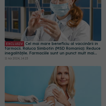
Cel mai mare beneficiu al vaccinării în
EXCLUSIV
farmacii. Raluca Sîmbotin (MSD Romania): Reduce
inegalitățile. Farmaciile sunt un punct mult mai
convenabil pentru vaccinare
11 noi 2024, 14:23