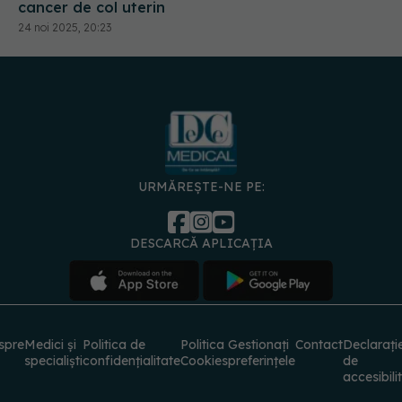
cancer de col uterin
24 noi 2025, 20:23
URMĂREȘTE-NE PE:
DESCARCĂ APLICAȚIA
spre
Medici și
Politica de
Politica
Gestionați
Contact
Declarați
specialiști
confidențialitate
Cookies
preferințele
de
accesibili