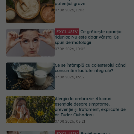
EXCLUSIV
Ce grăbește apariția
ridurilor. Nu este doar vârsta. Ce
spun dermatologii
07.08.2026, 10:02
Ce se întâmplă cu colesterolul când
consumăm lactate integrale?
07.08.2026, 09:12
Alergia la ambrozie: 4 lucruri
esențiale despre simptome,
prevenție și tratament, explicate de
dr. Tudor Ciuhodaru
07.08.2026, 08:21
EXCLUSIV
Brahiterapie vs
radioterapie externă în cancerul
ginecologic. Dr. Sorin Bogdan
(SANADOR) explică diferența și
cum acționează tratamentul