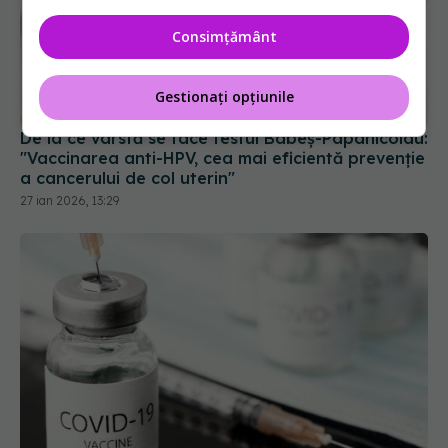
Consimțământ
Gestionați opțiunile
De la ce vârstă se face testul Babeş-Papanicolau:
"Vaccinarea anti-HPV, cea mai eficientă prevenţie
a cancerului de col uterin"
27 ian 2026, 13:29