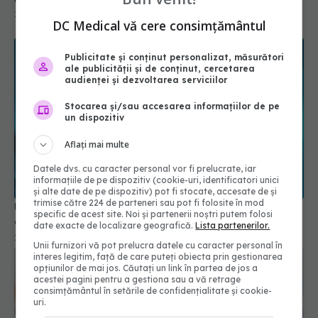
10 iul 2026, 11:44
DC Medical vă cere consimțământul
Publicitate și conținut personalizat, măsurători
ale publicității și de conținut, cercetarea
audienței și dezvoltarea serviciilor
Stocarea și/sau accesarea informațiilor de pe
un dispozitiv
Aflați mai multe
Datele dvs. cu caracter personal vor fi prelucrate, iar
informațiile de pe dispozitiv (cookie-uri, identificatori unici
și alte date de pe dispozitiv) pot fi stocate, accesate de și
trimise către 224 de parteneri sau pot fi folosite în mod
Un vaccin împotriva gonoreei va fi disponibil în
specific de acest site. Noi și partenerii noștri putem folosi
curând. Cine va fi vaccinat
date exacte de localizare geografică.
Lista partenerilor.
29 mai 2025, 19:09
Unii furnizori vă pot prelucra datele cu caracter personal în
interes legitim, față de care puteți obiecta prin gestionarea
opțiunilor de mai jos. Căutați un link în partea de jos a
acestei pagini pentru a gestiona sau a vă retrage
consimțământul în setările de confidențialitate și cookie-
uri.