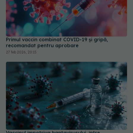
Primul vaccin combinat COVID-19 și gripă,
recomandat pentru aprobare
27 feb 2026, 20:15
Vaccinul împotriva hantavirusului, între
promisiune și eșec: de ce este încă în fază
experimentală
06 mai 2026, 11:30