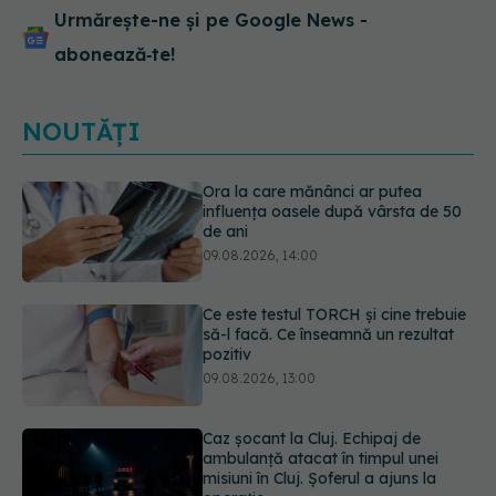
Urmărește-ne și pe Google News -
abonează‑te!
NOUTĂȚI
Ce este testul TORCH și cine trebuie
să-l facă. Ce înseamnă un rezultat
pozitiv
09.08.2026, 13:00
Caz șocant la Cluj. Echipaj de
ambulanță atacat în timpul unei
misiuni în Cluj. Șoferul a ajuns la
operație.
09.08.2026, 12:55
Mai trebuie să numărăm caloriile ca
să slăbim? Ce se schimbă în era