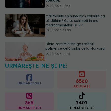
medicamentelor GLP-1
09.08.2026, 12:00
Dieta care îți distruge creierul,
potrivit cercetătorilor de la Harvard
09.08.2026, 11:45
URMĂREȘTE-NE ȘI PE:
Ora la care mănânci ar putea
influența oasele după vârsta de 50
de ani
6560
09.08.2026, 14:00
URMĂRITORI
ABONAȚI
365
1401
URMĂRITORI
URMĂRITORI
ARTICOLE SIMILARE