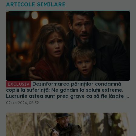
Dezinformarea părinților condamnă
EXCLUSIV
copiii la suferință: Ne gândim la soluții extreme.
Lucrurile astea sunt prea grave ca să fie lăsate la
decizia unor părinți care trăiesc într-o lume
02 oct 2024, 08:52
paralelă