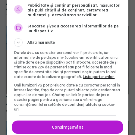
Publicitate și conținut personalizat, măsurători
ale publicității și de conținut, cercetarea
audienței și dezvoltarea serviciilor
Stocarea și/sau accesarea informațiilor de pe
un dispozitiv
Aflați mai multe
Datele dvs. cu caracter personal vor fi prelucrate, iar
informațiile de pe dispozitiv (cookie-uri, identificatori unici
și alte date de pe dispozitiv) pot fi stocate, accesate de și
trimise către 224 de parteneri sau pot fi folosite în mod
specific de acest site. Noi și partenerii noștri putem folosi
Vaccinul COVID-19: Răspunsuri imunologice
date exacte de localizare geografică.
Lista partenerilor.
durabile și protecție împotriva infecțiilor
Unii furnizori vă pot prelucra datele cu caracter personal în
09 apr 2025, 19:40
interes legitim, față de care puteți obiecta prin gestionarea
opțiunilor de mai jos. Căutați un link în partea de jos a
acestei pagini pentru a gestiona sau a vă retrage
consimțământul în setările de confidențialitate și cookie-
uri.
Consimțământ