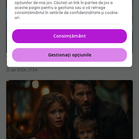
opțiunilor de mai jos. Căutați un link în partea de jos a
acestei pagini pentru a gestiona sau a vă retrage
consimțământul în setările de confidențialitate și cookie-
uri.
Consimțământ
Gestionați opțiunile
Oamenii de ştiinţă din Rusia au dezvoltat un nou
vaccin
21 ian 2026, 17:54