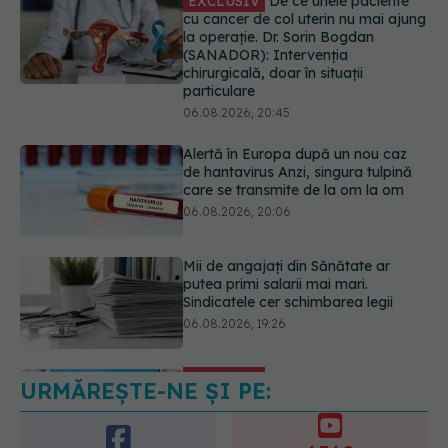
Alertă în Europa după un nou caz
de hantavirus Anzi, singura tulpină
care se transmite de la om la om
06.08.2026, 20:06
Mii de angajați din Sănătate ar
putea primi salarii mai mari.
Sindicatele cer schimbarea legii
06.08.2026, 19:26
EXCLUSIV
Cancerele ginecologice
care pot fi tratate fără operație. Dr.
Sorin Bogdan (SANADOR): Chirurgia
este indicată doar punctual, pentru
anumite categorii de paciente
06.08.2026, 19:05
URMĂREȘTE-NE ȘI PE:
EXCLUSIV
Brahiterapie vs
radioterapie externă în cancerul
ginecologic. Dr. Sorin Bogdan