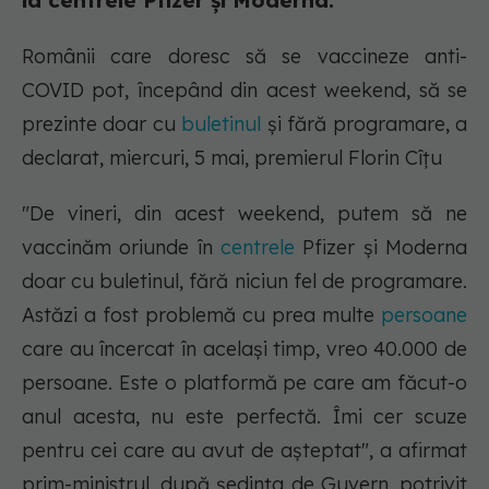
la centrele Pfizer și Moderna.
Românii care doresc să se vaccineze anti-
COVID pot, începând din acest weekend, să se
prezinte doar cu
buletinul
şi fără programare, a
declarat, miercuri, 5 mai, premierul Florin Cîţu
"De vineri, din acest weekend, putem să ne
vaccinăm oriunde în
centrele
Pfizer şi Moderna
doar cu buletinul, fără niciun fel de programare.
Astăzi a fost problemă cu prea multe
persoane
care au încercat în acelaşi timp, vreo 40.000 de
persoane. Este o platformă pe care am făcut-o
anul acesta, nu este perfectă. Îmi cer scuze
pentru cei care au avut de aşteptat", a afirmat
prim-ministrul, după şedinţa de Guvern, potrivit