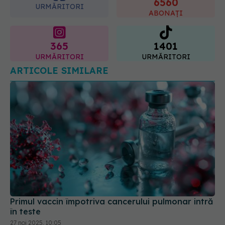
6560
(SANADOR) explică diferența și
URMĂRITORI
cum acționează tratamentul
ABONAȚI
06.08.2026, 22:49
365
1401
URMĂRITORI
URMĂRITORI
ARTICOLE SIMILARE
Primul vaccin împotriva cancerului pulmonar intră
în teste
27 noi 2025, 10:05