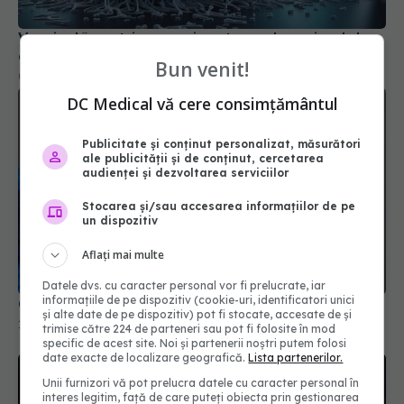
Vaccinul împotriva zonei zoster reduce riscul de
demență cu 20%
Bun venit!
09 dec 2025, 10:56
DC Medical vă cere consimțământul
Publicitate și conținut personalizat, măsurători
ale publicității și de conținut, cercetarea
audienței și dezvoltarea serviciilor
Stocarea și/sau accesarea informațiilor de pe
un dispozitiv
Aflați mai multe
Datele dvs. cu caracter personal vor fi prelucrate, iar
informațiile de pe dispozitiv (cookie-uri, identificatori unici
Ce trebuie să știi despre vaccinul COVID
și alte date de pe dispozitiv) pot fi stocate, accesate de și
15 mar 2026, 13:00
trimise către 224 de parteneri sau pot fi folosite în mod
specific de acest site. Noi și partenerii noștri putem folosi
date exacte de localizare geografică.
Lista partenerilor.
Unii furnizori vă pot prelucra datele cu caracter personal în
interes legitim, față de care puteți obiecta prin gestionarea