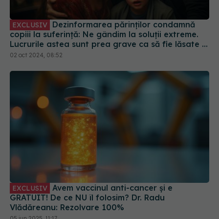
Dezinformarea părinților condamnă
EXCLUSIV
copiii la suferință: Ne gândim la soluții extreme.
Lucrurile astea sunt prea grave ca să fie lăsate la
decizia unor părinți care trăiesc într-o lume
02 oct 2024, 08:52
paralelă
Avem vaccinul anti-cancer și e
EXCLUSIV
GRATUIT! De ce NU îl folosim? Dr. Radu
Vlădăreanu: Rezolvare 100%
05 iun 2025, 11:17