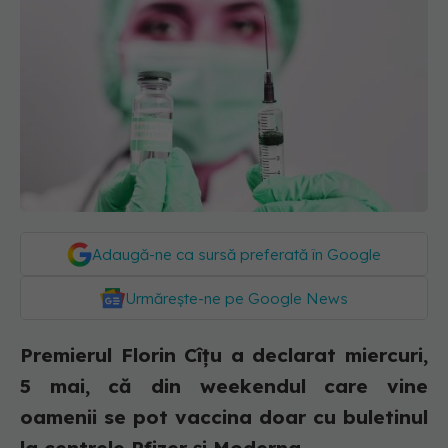
Adaugă-ne ca sursă preferată în Google
Urmărește-ne pe Google News
Premierul Florin Cîțu a declarat miercuri,
5 mai, că din weekendul care vine
oamenii se pot vaccina doar cu buletinul