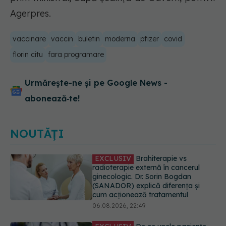
Agerpres.
vaccinare
vaccin
buletin
moderna
pfizer
covid
florin citu
fara programare
Urmărește-ne și pe Google News -
abonează‑te!
NOUTĂȚI
EXCLUSIV
De ce unele paciente
cu cancer de col uterin nu mai ajung
la operație. Dr. Sorin Bogdan
(SANADOR): Intervenția
chirurgicală, doar în situații
particulare
06.08.2026, 20:45