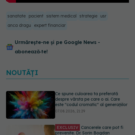
sanatate
pacient
sistem medical
strategie
usr
anca dragu
expert financiar
Urmărește-ne și pe Google News -
abonează‑te!
NOUTĂȚI
EXCLUSIV
Cancerele care pot fi
prevenite. Dr. Sorin Bogdan
(SANADOR): Au metode de
prevenție
07.08.2026, 20:09
Testul din deget care ar putea
indica riscul pentru 8 boli majore