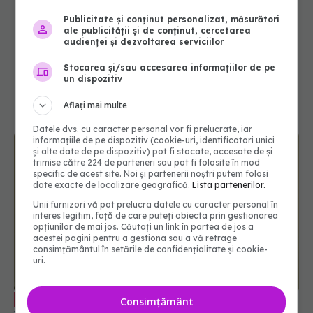
Publicitate și conținut personalizat, măsurători
ale publicității și de conținut, cercetarea
audienței și dezvoltarea serviciilor
Stocarea și/sau accesarea informațiilor de pe
un dispozitiv
Aflați mai multe
Datele dvs. cu caracter personal vor fi prelucrate, iar
informațiile de pe dispozitiv (cookie-uri, identificatori unici
și alte date de pe dispozitiv) pot fi stocate, accesate de și
trimise către 224 de parteneri sau pot fi folosite în mod
specific de acest site. Noi și partenerii noștri putem folosi
date exacte de localizare geografică.
Lista partenerilor.
Unii furnizori vă pot prelucra datele cu caracter personal în
interes legitim, față de care puteți obiecta prin gestionarea
opțiunilor de mai jos. Căutați un link în partea de jos a
acestei pagini pentru a gestiona sau a vă retrage
Adela Cojan: Prima lecție pe care
consimțământul în setările de confidențialitate și cookie-
EXCLUSIV
uri.
trebuie să o învățăm din această pandemie este
cea a transparenței și onestității
13 noi 2020, 12:36
Consimțământ