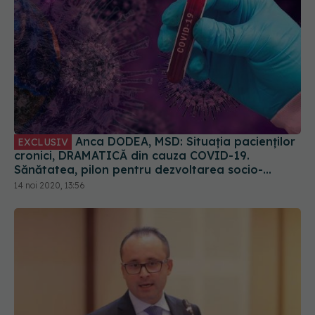
Anca DODEA, MSD: Situația pacienților
EXCLUSIV
cronici, DRAMATICĂ din cauza COVID-19.
Sănătatea, pilon pentru dezvoltarea socio-
economică
14 noi 2020, 13:56