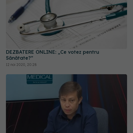
DEZBATERE ONLINE: „Ce votez pentru
Sănătate?”
12 noi 2020, 20:28
Radu Gănescu: cum să fiu un pacient
EXCLUSIV
deschis când azi, după 4 ani, tot discutăm despre