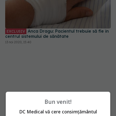
Anca Dragu: Pacientul trebuie să fie în
EXCLUSIV
centrul sistemului de sănătate
13 noi 2020, 15:40
Bun venit!
DC Medical vă cere consimțământul