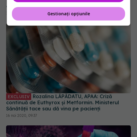
Gestionați opțiunile
Rozalina LĂPĂDATU, APAA: Criză
EXCLUSIV
continuă de Euthyrox și Metformin. Ministerul
Sănătății tace sau dă vina pe pacienți
16 noi 2020, 09:37