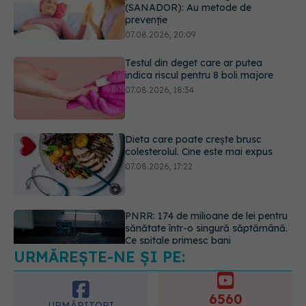
07.08.2026, 18:34
Dieta care poate crește brusc
colesterolul. Cine este mai expus
07.08.2026, 17:22
PNRR: 174 de milioane de lei pentru
sănătate într-o singură săptămână.
Ce spitale primesc bani
07.08.2026, 16:41
URMĂREȘTE-NE ȘI PE:
Ce spune culoarea ta preferată
despre vârsta pe care o ai. Care
este "codul cromatic" al generațiilor
6560
07.08.2026, 21:29
URMĂRITORI
ABONAȚI