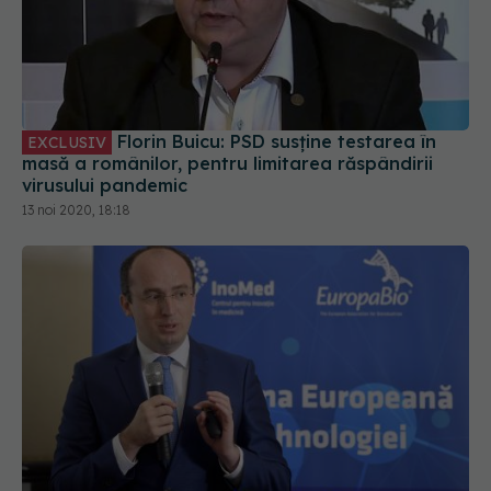
Florin Buicu: PSD susține testarea în
EXCLUSIV
masă a românilor, pentru limitarea răspândirii
virusului pandemic
13 noi 2020, 18:18
Ce înțelegem prin inovație. Marius
EXCLUSIV
Geantă: capacitatea sistemelor de sănătate de a
accepta schimbarea e destul de redusă