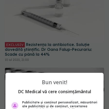
Rezistența la antibiotice. Soluție
EXCLUSIV
dovedită științific. Dr Oana Falup-Pecurariu:
Scade cu până la 44%
10 iul 2020, 21:00
Bun venit!
DC Medical vă cere consimțământul
Publicitate și conținut personalizat, măsurători
ale publicității și de conținut, cercetarea