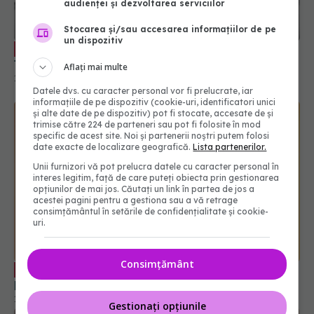
audienței și dezvoltarea serviciilor
Stocarea și/sau accesarea informațiilor de pe
un dispozitiv
Dan Zaharescu: Vaccinarea trebui să
EXCLUSIV
fie valorificată la maximum
Aflați mai multe
10 iul 2020, 15:51
Datele dvs. cu caracter personal vor fi prelucrate, iar
informațiile de pe dispozitiv (cookie-uri, identificatori unici
și alte date de pe dispozitiv) pot fi stocate, accesate de și
trimise către 224 de parteneri sau pot fi folosite în mod
specific de acest site. Noi și partenerii noștri putem folosi
date exacte de localizare geografică.
Lista partenerilor.
Unii furnizori vă pot prelucra datele cu caracter personal în
interes legitim, față de care puteți obiecta prin gestionarea
opțiunilor de mai jos. Căutați un link în partea de jos a
acestei pagini pentru a gestiona sau a vă retrage
consimțământul în setările de confidențialitate și cookie-
uri.
Consimțământ
Cristian Bușoi: acest sistem populist al
EXCLUSIV
prețului cel mai mic a făcut mult rău
16 iul 2020, 19:30
Gestionați opțiunile