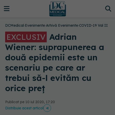
DCMedical
›
Evenimente
›
Arhivă Evenimente
›
COVID-19 Val II
Adrian
EXCLUSIV
Wiener: suprapunerea a
două epidemii este un
scenariu pe care ar
trebui să-l evităm cu
orice preț
Publicat pe 10 iul 2020, 17:20
Distribuie acest articol