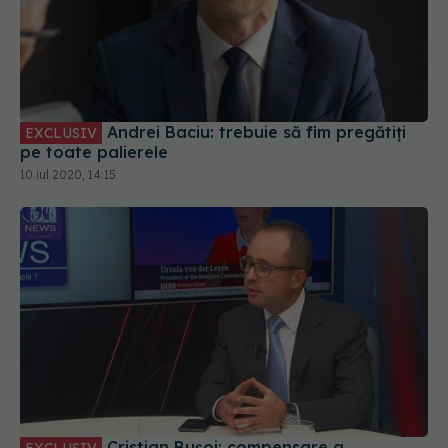
Andrei Baciu: trebuie să fim pregătiți
EXCLUSIV
pe toate palierele
10 iul 2020, 14:15
Cristian Bușoi: compensare a
EXCLUSIV