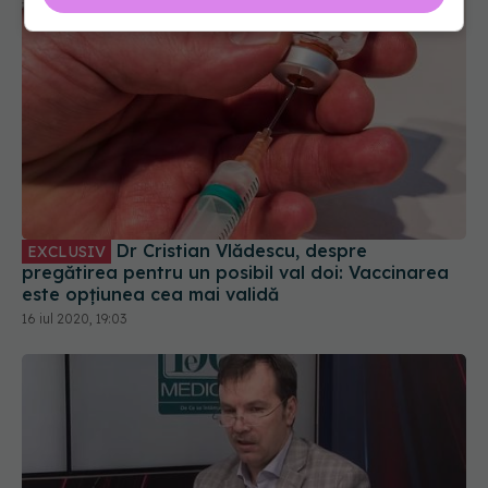
Dr Cristian Vlădescu, despre
EXCLUSIV
pregătirea pentru un posibil val doi: Vaccinarea
este opțiunea cea mai validă
16 iul 2020, 19:03