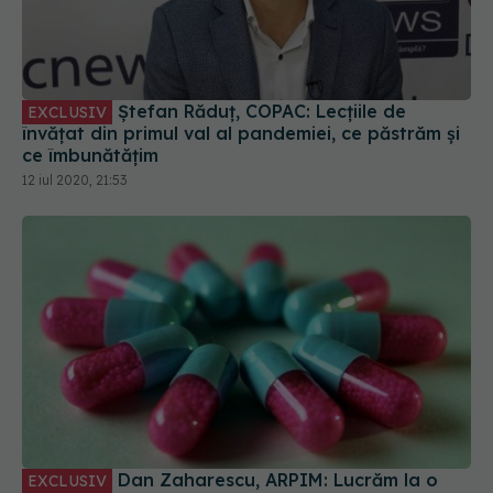
Ștefan Răduț, COPAC: Lecțiile de
EXCLUSIV
învățat din primul val al pandemiei, ce păstrăm și
ce îmbunătățim
12 iul 2020, 21:53
Dan Zaharescu, ARPIM: Lucrăm la o
EXCLUSIV