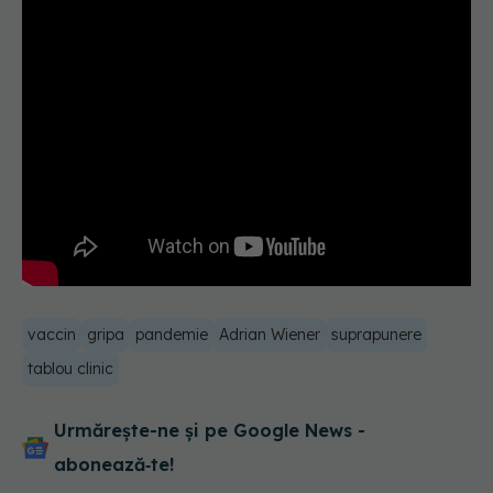
vaccin
gripa
pandemie
Adrian Wiener
suprapunere
tablou clinic
Urmărește-ne și pe Google News -
abonează‑te!