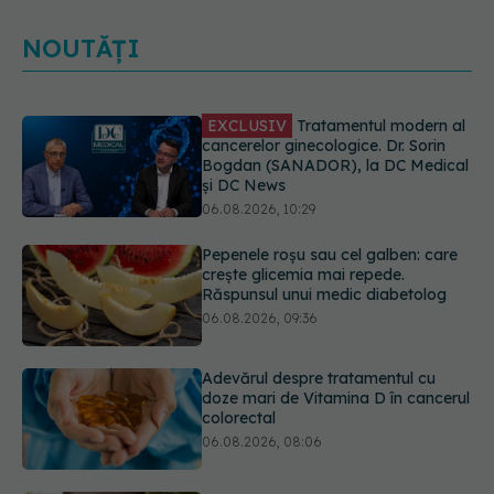
NOUTĂȚI
EXCLUSIV
Tratamentul modern al
cancerelor ginecologice. Dr. Sorin
Bogdan (SANADOR), la DC Medical
și DC News
06.08.2026, 10:29
Pepenele roșu sau cel galben: care
crește glicemia mai repede.
Răspunsul unui medic diabetolog
06.08.2026, 09:36
Adevărul despre tratamentul cu
doze mari de Vitamina D în cancerul
colorectal
06.08.2026, 08:06