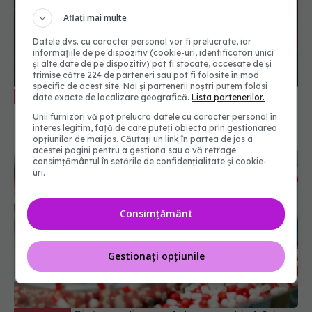
Aflați mai multe
Datele dvs. cu caracter personal vor fi prelucrate, iar
informațiile de pe dispozitiv (cookie-uri, identificatori unici
și alte date de pe dispozitiv) pot fi stocate, accesate de și
trimise către 224 de parteneri sau pot fi folosite în mod
specific de acest site. Noi și partenerii noștri putem folosi
Radu Gănescu: noi trebuie să găsim
EXCLUSIV
date exacte de localizare geografică.
Lista partenerilor.
soluții pentru pacienții noștri
Unii furnizori vă pot prelucra datele cu caracter personal în
29 mai 2020, 20:01
interes legitim, față de care puteți obiecta prin gestionarea
opțiunilor de mai jos. Căutați un link în partea de jos a
acestei pagini pentru a gestiona sau a vă retrage
consimțământul în setările de confidențialitate și cookie-
uri.
Consimțământ
Gestionați opțiunile