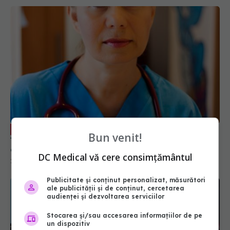
Dr Valeria Herdea, depre provocarea
EXCLUSIV
Bun venit!
teribilă din pandemia COVID-19: Ne-am
confruntat cu o boală nouă
DC Medical vă cere consimțământul
29 mai 2020, 18:47
Publicitate și conținut personalizat, măsurători
ale publicității și de conținut, cercetarea
audienței și dezvoltarea serviciilor
Stocarea și/sau accesarea informațiilor de pe
un dispozitiv