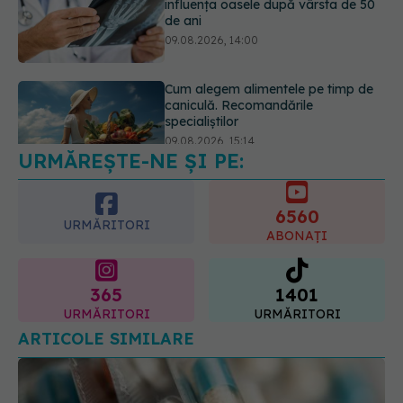
influența oasele după vârsta de 50
de ani
09.08.2026, 14:00
Cum alegem alimentele pe timp de
caniculă. Recomandările
specialiștilor
09.08.2026, 15:14
URMĂREȘTE-NE ȘI PE:
6560
URMĂRITORI
ABONAȚI
365
1401
URMĂRITORI
URMĂRITORI
ARTICOLE SIMILARE