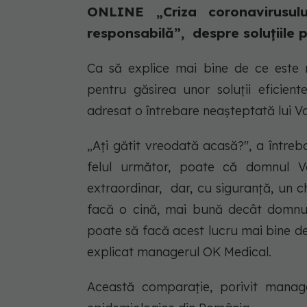
ONLINE „Criza coronavirusulu
responsabilă”, despre soluțiile p
Ca să explice mai bine de ce este ne
pentru găsirea unor soluții eficie
adresat o întrebare neașteptată lui V
„Ați gătit vreodată acasă?", a întreb
felul următor, poate că domnul Vâ
extraordinar, dar, cu siguranță, un c
facă o cină, mai bună decât domnul 
poate să facă acest lucru mai bine d
explicat managerul OK Medical.
Această comparație, porivit manager