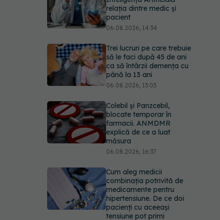
ca să întârzii demența cu
până la 13 ani
06.08.2026, 13:03
Colebil și Panzcebil,
blocate temporar în
farmacii. ANMDMR
explică de ce a luat
măsura
06.08.2026, 16:37
Cum aleg medicii
combinația potrivită de
medicamente pentru
hipertensiune. De ce doi
pacienți cu aceeași
tensiune pot primi
tratamente diferite
06.08.2026, 16:19
Ilie Bolojan, anunț despre
spitale în contextul crizei
energetice