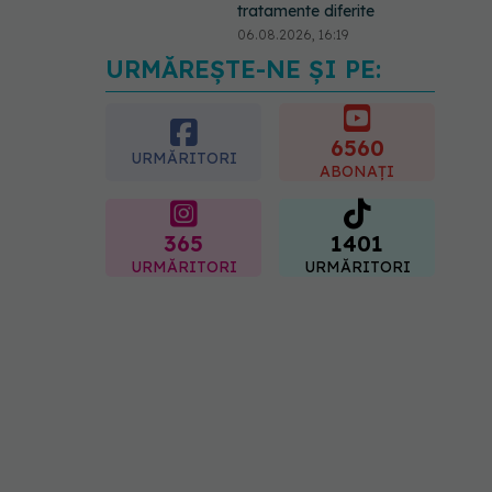
06.08.2026, 15:24
URMĂREȘTE-NE ȘI PE:
EXCLUSIV
Cum schimbă
Inteligența Artificială
relația dintre medic și
pacient
6560
URMĂRITORI
06.08.2026, 14:34
ABONAȚI
365
1401
URMĂRITORI
URMĂRITORI