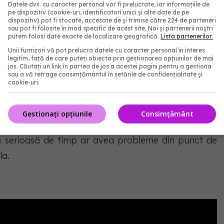
 îl găsiți, foarte ușor, pe relansare responsabilă.ro.
Datele dvs. cu caracter personal vor fi prelucrate, iar informațiile de
pe dispozitiv (cookie-uri, identificatori unici și alte date de pe
ă oferim soluții, și noi și alți epidemiologi, sunt
dispozitiv) pot fi stocate, accesate de și trimise către 224 de parteneri
sau pot fi folosite în mod specific de acest site. Noi și partenerii noștri
fere soluții customizate pentru fiecare business în
putem folosi date exacte de localizare geografică.
Lista partenerilor.
eliere ar trebui recomandat să apeleze la serviciile
Unii furnizori vă pot prelucra datele cu caracter personal în interes
legitim, față de care puteți obiecta prin gestionarea opțiunilor de mai
 primul rând, din punct de vedere al afacerii. Pentru
jos. Căutați un link în partea de jos a acestei pagini pentru a gestiona
sau a vă retrage consimțământul în setările de confidențialitate și
lă ceva, din punct de vedere epidemiologic în în
cookie-uri.
hide, cel puțin pentru o perioadă. Nu mai vorbesc
ntare. Imaginați-vă că un producător de pâine, dacă
Gestionați opțiunile
Consimțământ
 și ar trebui să închidă fabrica. Eu cred că ar ieși
ă serioasă de timp ar avea probleme din punct de
la.