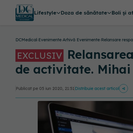
Lifestyle
Doza de sănătate
Boli și a
DCMedical
›
Evenimente
›
Arhivă Evenimente
›
Relansare respo
Relansarea 
EXCLUSIV
de activitate. Mihai
Publicat pe 05 iun 2020, 21:51
Distribuie acest articol