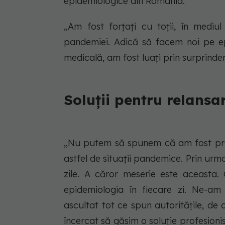
epidemiologice din România.
„Am fost forțați cu toții, în medi
pandemiei. Adică să facem noi pe epi
medicală, am fost luați prin surprindere
Soluții pentru relans
„Nu putem să spunem că am fost preg
astfel de situații pandemice. Prin urma
zile. A căror meserie este aceasta. 
epidemiologia în fiecare zi. Ne-am
ascultat tot ce spun autoritățile, de 
încercat să găsim o soluție profesion