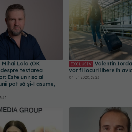
Mihai Lala (OK
Valentin Iord
EXCLUSIV
 despre testarea
vor fi locuri libere în av
or: Este un risc al
04 iun 2020, 19:23
 unii pot să și-l asume,
3:42