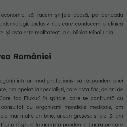
ul economic, să facem șnițele acasă, pe perioada
demiologii. Inclusiv noi, care conducem o clinică
. Și asta este realitatea", a subliniat Mihai Lala.
area României
ătiți într-un mod profesionist să răspundem unei
re, am apelat la specialiști, care asta fac, de ani de
Care fac Fluxuri în spitale, care se confruntă cu
 consultat cu organizații mondiale medicale, am
cele mai multe ori bine, uneori greșesc și ele. Și am
istă, ca răspuns la această pandemie. Lucru pe care