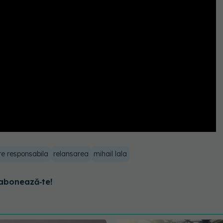
re responsabila
relansarea
mihail lala
abonează‑te!