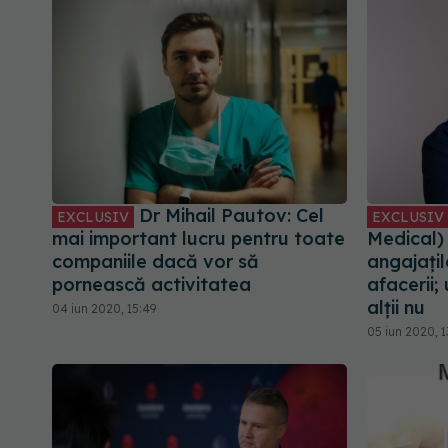
Dr Mihail Pautov: Cel
EXCLUSIV
EXCLUSIV
mai important lucru pentru toate
Medical)
companiile dacă vor să
angajațil
pornească activitatea
afacerii;
alții nu
04 iun 2020, 15:49
05 iun 2020, 1