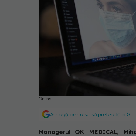
Online
Adaugă-ne ca sursă preferată în Go
Managerul OK MEDICAL, Mihai