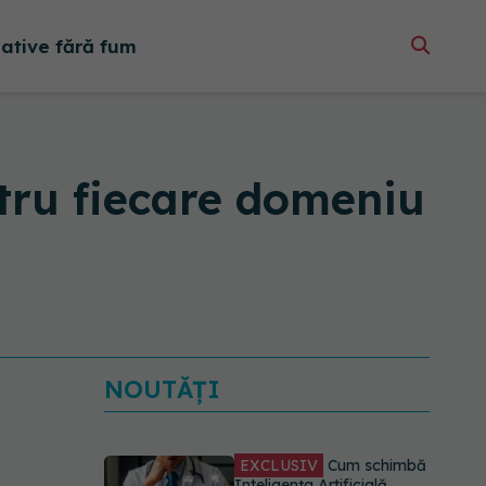
native fără fum
ntru fiecare domeniu
NOUTĂȚI
Trei lucruri pe care trebuie
să le faci după 45 de ani