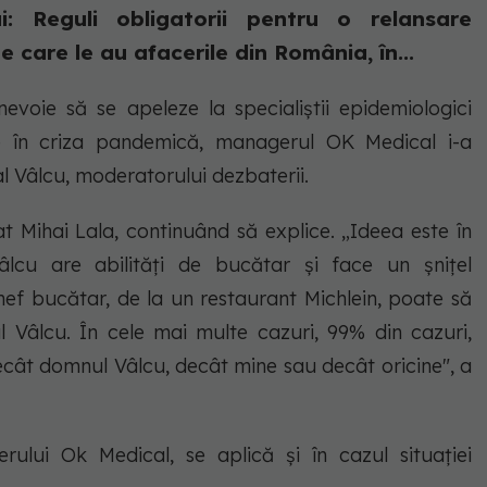
i: Reguli obligatorii pentru o relansare
e care le au afacerile din România, în...
voie să se apeleze la specialiștii epidemiologici
nte în criza pandemică, managerul OK Medical i-a
al Vâlcu, moderatorului dezbaterii.
at Mihai Lala, continuând să explice. „Ideea este în
lcu are abilități de bucătar și face un șnițel
hef bucătar, de la un restaurant Michlein, poate să
Vâlcu. În cele mai multe cazuri, 99% din cazuri,
ecât domnul Vâlcu, decât mine sau decât oricine", a
ului Ok Medical, se aplică și în cazul situației