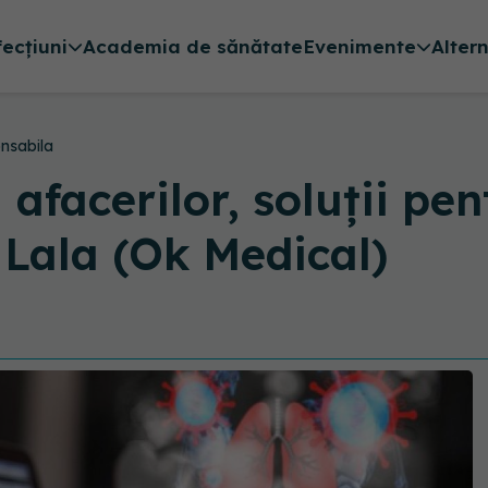
fecțiuni
Academia de sănătate
Evenimente
Alter
nsabila
afacerilor, soluții pe
 Lala (Ok Medical)