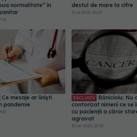
oua normalitate” în
destul de mare la cifre
sanitar
01 iul 2020, 00:27
7:26
Ce mesaje ar liniști
Bănicioiu: Nu 
EXCLUSIV
în pandemie
contorizat nimeni ce se
cu pacienții a căror star
3:37
agravat
30 iun 2020, 20:53