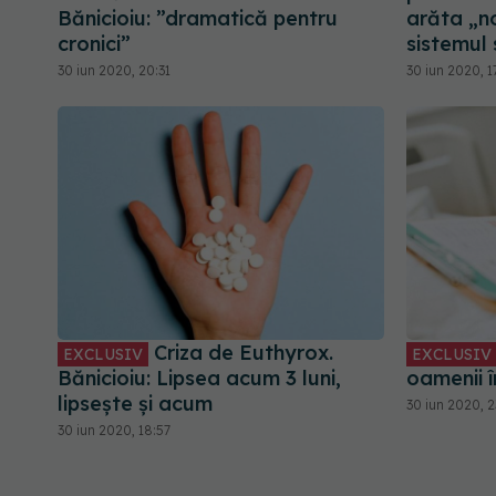
Bănicioiu: ”dramatică pentru
arăta „n
cronici”
sistemul 
30 iun 2020, 20:31
30 iun 2020, 1
Criza de Euthyrox.
EXCLUSIV
EXCLUSIV
Bănicioiu: Lipsea acum 3 luni,
oamenii 
lipsește și acum
30 iun 2020, 2
30 iun 2020, 18:57