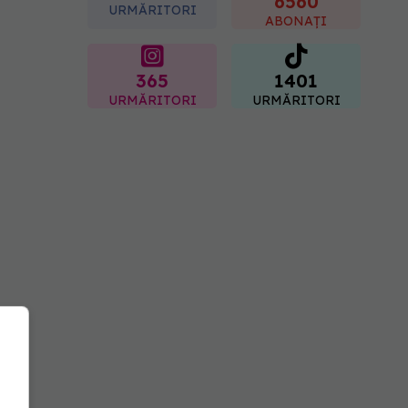
6560
URMĂRITORI
ABONAȚI
365
1401
URMĂRITORI
URMĂRITORI