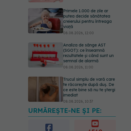
Primele 1.000 de zile ar
putea decide sănătatea
creierului pentru întreaga
viață
08.08.2026, 12:00
Analiza de sânge AST
(SGOT): ce înseamnă
rezultatele și când sunt un
semnal de alarmă
08.08.2026, 11:00
Trucul simplu de vară care
te răcorește după duș. De
ce este bine să nu te ștergi
imediat
08.08.2026, 10:37
URMĂREȘTE-NE ȘI PE:
Bacteria din intestin care a
crescut forța musculară cu
30%
08.08.2026, 14:00