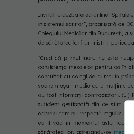
Invitat la dezbaterea online ”Spital
în sistemul sanitar”, organizată de 
Colegiului Medicilor din București, a s
de sănătatea lor i-ar liniști în perioa
”Cred că primul lucru nu este nea
consistența mesajelor pentru că în 
consultat cu colegi de-ai mei în psi
spunem așa - media cu o mulțime de l
au fost informații contradictorii. (
suficient gestionată din ce știm, c
oameni care nu respectă regulile de 
eu îl văd în momentul ăsta foarte 
sănătatea lor, adresându-se
medicul