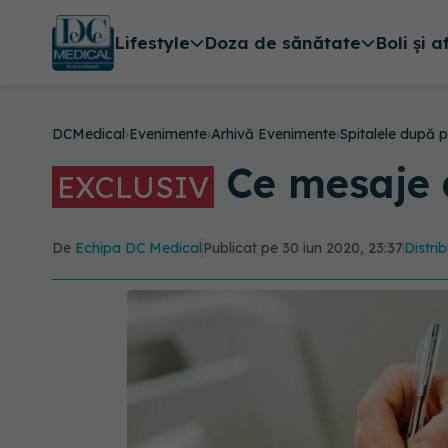
Lifestyle
Doza de sănătate
Boli și a
DCMedical
›
Evenimente
›
Arhivă Evenimente
›
Spitalele după 
Ce mesaje a
EXCLUSIV
De
Echipa DC Medical
Publicat pe 30 iun 2020, 23:37
Distrib