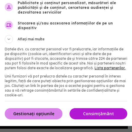
Publicitate și conținut personalizat, măsurători ale
e de liniștire, atunci accentuăm frământările și
publicității și de conținut, cercetarea audienței și
dezvoltarea serviciilor
istă probleme și ele sunt gestionate crește
Stocarea și/sau accesarea informațiilor de pe un
stem”
, afirmă Ion Bogdan.
dispozitiv
Aflați mai multe
Datele dvs. cu caracter personal vor fi prelucrate, iar informațiile de
pe dispozitiv (cookie-uri, identificatori unici și alte date de pe
dispozitiv) pot fi stocate, accesate de și trimise către 224 de parteneri
sau pot fi folosite în mod specific de acest site. Noi și partenerii noștri
putem folosi date exacte de localizare geografică.
Lista partenerilor.
Unii furnizori vă pot prelucra datele cu caracter personal în interes
legitim, față de care puteți obiecta prin gestionarea opțiunilor de mai
jos. Căutați un link în partea de jos a acestei pagini pentru a gestiona
sau a vă retrage consimțământul în setările de confidențialitate și
cookie-uri.
Gestionați opțiunile
Consimțământ