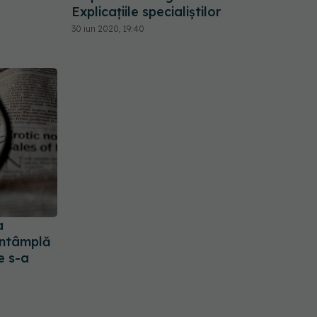
Explicațiile specialiștilor
30 iun 2020, 19:40
a
 întâmplă
e s-a