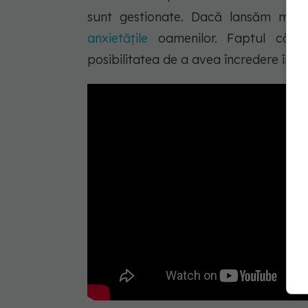
sunt gestionate. Dacă lansăm mesaj
anxietățile
oamenilor. Faptul că ex
posibilitatea de a avea încredere în si