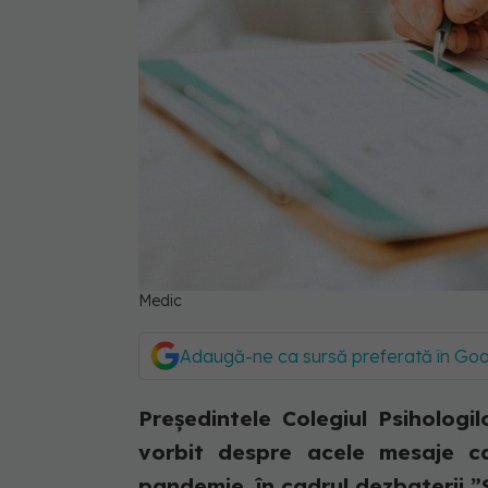
Medic
Adaugă-ne ca sursă preferată în Go
Președintele Colegiul Psihologi
vorbit despre acele mesaje c
pandemie, în cadrul dezbaterii ”