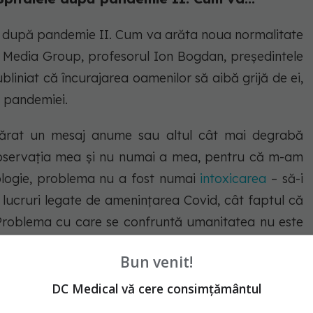
ele după pandemie II. Cum va arăta noua normalitate
DC Media Group, profesorul Ion Bogdan, președintele
ubliniat că încurajarea oamenilor să aibă grijă de ei,
da pandemiei.
părat un mesaj anume sau altul cât mai degrabă
observația mea și nu numai a mea, pentru că m-am
hologie, problema nu a fost numai
intoxicarea
– să-i
ucruri legate de amenințarea Covid, cât faptul că
…) Problema cu care se confruntă umanitatea nu este
eea ce trebuie făcut și iată că sunt o mulțime de
Bun venit!
bază de igienă, precum masca, etc. Mesajul pe care
util este încurajarea oamenilor să aibă grijă de
DC Medical vă cere consimțământul
ui
, și asigurarea că riscurile din procesul medical