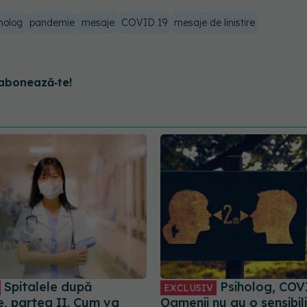
holog
pandemie
mesaje
COVID 19
mesaje de linistire
abonează‑te!
Spitalele după
Psiholog, COV
EXCLUSIV
, partea II. Cum va
Oamenii nu au o sensibil