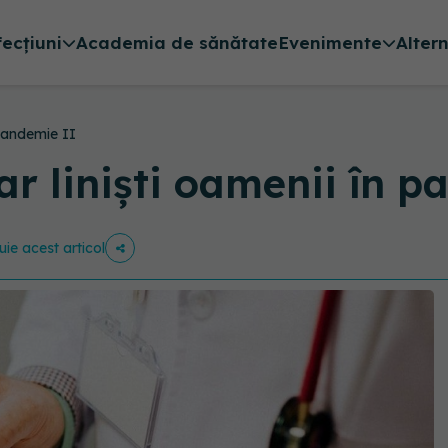
fecțiuni
Academia de sănătate
Evenimente
Alter
pandemie II
r liniști oamenii în 
uie acest articol