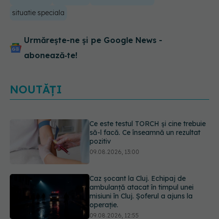
situatie speciala
Urmărește-ne și pe Google News -
abonează‑te!
NOUTĂȚI
Ce este testul TORCH și cine trebuie
să-l facă. Ce înseamnă un rezultat
pozitiv
09.08.2026, 13:00
Caz șocant la Cluj. Echipaj de
ambulanță atacat în timpul unei
misiuni în Cluj. Șoferul a ajuns la
operație.
09.08.2026, 12:55