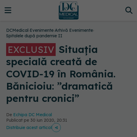
DCMedical
›
Evenimente
›
Arhivă Evenimente
›
Spitalele după pandemie II
Situația
EXCLUSIV
specială creată de
COVID-19 în România.
Bănicioiu: ”dramatică
pentru cronici”
De
Echipa DC Medical
Publicat pe 30 iun 2020, 20:31
Distribuie acest articol