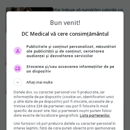
Mai trebuie să numărăm caloriile ca
să slăbim? Ce se schimbă în era
medicamentelor GLP-1
Bun venit!
09.08.2026, 12:00
DC Medical vă cere consimțământul
Dieta care îți distruge creierul,
potrivit cercetătorilor de la Harvard
Publicitate și conținut personalizat, măsurători
ale publicității și de conținut, cercetarea
09.08.2026, 11:45
audienței și dezvoltarea serviciilor
Stocarea și/sau accesarea informațiilor de pe
un dispozitiv
Cum folosești uleiul esențial de
rozmarin pentru a opri căderea
Aflați mai multe
părului
09.08.2026, 11:00
Datele dvs. cu caracter personal vor fi prelucrate, iar
informațiile de pe dispozitiv (cookie-uri, identificatori unici
URMĂREȘTE-NE ȘI PE:
și alte date de pe dispozitiv) pot fi stocate, accesate de și
trimise către 224 de parteneri sau pot fi folosite în mod
specific de acest site. Noi și partenerii noștri putem folosi
date exacte de localizare geografică.
Lista partenerilor.
6560
URMĂRITORI
ABONAȚI
Unii furnizori vă pot prelucra datele cu caracter personal în
interes legitim, față de care puteți obiecta prin gestionarea