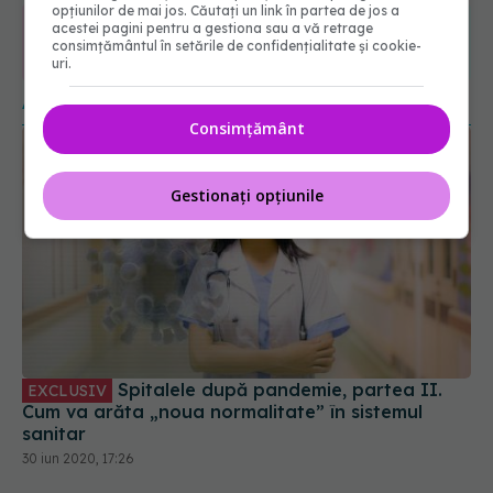
opțiunilor de mai jos. Căutați un link în partea de jos a
acestei pagini pentru a gestiona sau a vă retrage
365
1401
consimțământul în setările de confidențialitate și cookie-
uri.
URMĂRITORI
URMĂRITORI
ARTICOLE SIMILARE
Consimțământ
Gestionați opțiunile
Spitalele după pandemie, partea II.
EXCLUSIV
Cum va arăta „noua normalitate” în sistemul
sanitar
30 iun 2020, 17:26