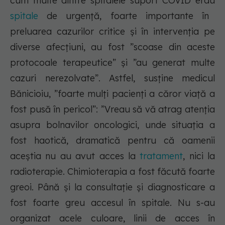
cum multe dintre spitalele suport COVID erau
spitale
de urgență, foarte importante în
preluarea cazurilor critice și în intervenția pe
diverse afecțiuni, au fost ”scoase din aceste
protocoale terapeutice” și ”au generat multe
cazuri nerezolvate”. Astfel, susține medicul
Bănicioiu,
”foarte mulţi pacienţi a căror viaţă a
fost pusă în pericol”: ”Vreau să vă atrag atenţia
asupra bolnavilor oncologici, unde situaţia a
fost haotică, dramatică pentru că oamenii
aceştia nu au avut acces la
tratament
, nici la
radioterapie. Chimioterapia a fost făcută foarte
greoi. Până şi la consultaţie şi diagnosticare a
fost foarte greu accesul în spitale. Nu s-au
organizat acele culoare, linii de acces în