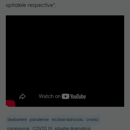
spitalele respective".
dezbatere
pandemie
nicolae banicioiu
cronici
coronavirus
COVID 19
situatie dramatica