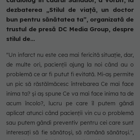
cardiolog în cadrul Sanador, a vorbit, la
dezbaterea „Stilul de viață, un doctor
bun pentru sănătatea ta”, organizată de
trustul de presă DC Media Group, despre
stilul de...
"Un infarct nu este cea mai fericită situație, dar,
de multe ori, pacienții ajung la noi când au o
problemă ce ar fi putut fi evitată. Mi-aș permite
un pic să răstălmăcesc întrebarea
Ce mai face
inima ta?
și aș spune
Ce va mai face inima ta de
acum încolo?
, lucru pe care îl putem gândi
aplicat atunci când pacienții vin cu o problemă
sau putem gândi preventiv pentru cei care sunt
interesați să fie sănătoși, să rămână sănătoși.",