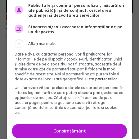
Publicitate și conținut personalizat, măsurători
ale publicității și de conținut, cercetarea
audienței și dezvoltarea serviciilor
Dr. Doru Negru, diabetolog: Boala
EXCLUSIV
noastră, a tuturor, se numește intoxicație cronică
Stocarea și/sau accesarea informațiilor de pe
voluntară cu mâncare, la un sedentar
un dispozitiv
23 apr 2021, 13:19
Aflați mai multe
Datele dvs. cu caracter personal vor fi prelucrate, iar
informațiile de pe dispozitiv (cookie-uri, identificatori unici
și alte date de pe dispozitiv) pot fi stocate, accesate de și
trimise către 224 de parteneri sau pot fi folosite în mod
specific de acest site. Noi și partenerii noștri putem folosi
date exacte de localizare geografică.
Lista partenerilor.
Unii furnizori vă pot prelucra datele cu caracter personal în
interes legitim, față de care puteți obiecta prin gestionarea
opțiunilor de mai jos. Căutați un link în partea de jos a
acestei pagini pentru a gestiona sau a vă retrage
consimțământul în setările de confidențialitate și cookie-
uri.
Consimțământ