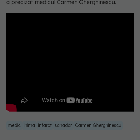
a precizat medicul Carmen Gherghinescu.
medic
inima
infarct
sanador
Carmen Gherghinescu