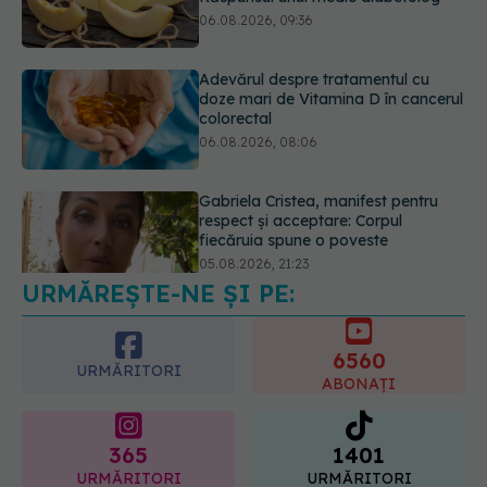
06.08.2026, 08:06
Gabriela Cristea, manifest pentru
respect și acceptare: Corpul
fiecăruia spune o poveste
05.08.2026, 21:23
Medicii de la Fundeni demontează
unul dintre cele mai răspândite
mituri despre diabet
06.08.2026, 11:52
URMĂREȘTE-NE ȘI PE:
6560
URMĂRITORI
ABONAȚI
365
1401
URMĂRITORI
URMĂRITORI