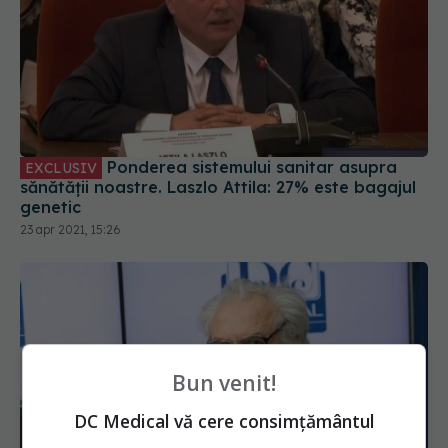
Ponderea sistemului sanitar asupra
EXCLUSIV
sănătății noastre. Laszlo Attila: 27% este bagajul
genetic
23 apr 2021, 15:26
Bun venit!
DC Medical vă cere consimțământul