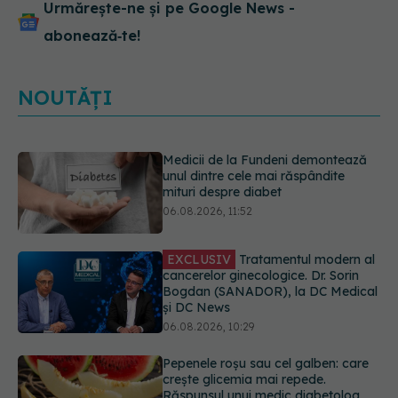
Urmărește-ne și pe Google News -
abonează‑te!
NOUTĂȚI
EXCLUSIV
Tratamentul modern al
cancerelor ginecologice. Dr. Sorin
Bogdan (SANADOR), la DC Medical
și DC News
06.08.2026, 10:29
Pepenele roșu sau cel galben: care
crește glicemia mai repede.
Răspunsul unui medic diabetolog
06.08.2026, 09:36
Adevărul despre tratamentul cu
doze mari de Vitamina D în cancerul
colorectal