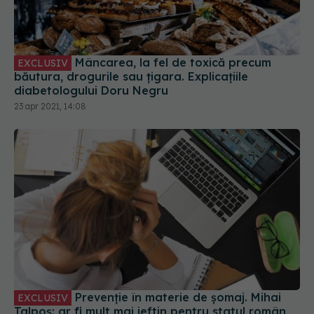
Mâncarea, la fel de toxică precum
EXCLUSIV
băutura, drogurile sau țigara. Explicațiile
diabetologului Doru Negru
23 apr 2021, 14:08
Prevenție în materie de șomaj. Mihai
EXCLUSIV
Talpoș: ar fi mult mai ieftin pentru statul român