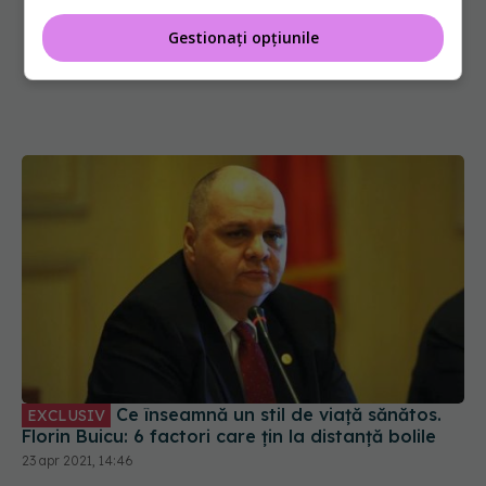
Gestionați opțiunile
Ce înseamnă un stil de viață sănătos.
EXCLUSIV
Florin Buicu: 6 factori care țin la distanță bolile
23 apr 2021, 14:46