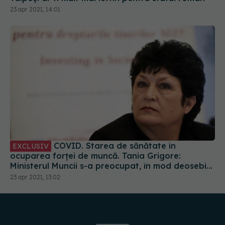
23 apr 2021, 14:01
COVID. Starea de sănătate în
EXCLUSIV
ocuparea forței de muncă. Tania Grigore:
Ministerul Muncii s-a preocupat, în mod deosebit,
de protecția lucrătorilor
23 apr 2021, 13:02