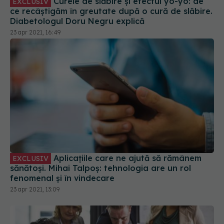
Curele de slăbire și efectul yo-yo: de
EXCLUSIV
ce recâștigăm în greutate după o cură de slăbire.
Diabetologul Doru Negru explică
23 apr 2021, 16:49
Aplicațiile care ne ajută să rămânem
EXCLUSIV
sănătoși. Mihai Talpoș: tehnologia are un rol
fenomenal și în vindecare
23 apr 2021, 13:09