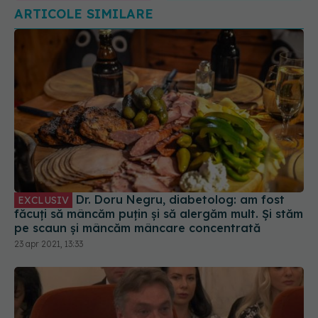
ARTICOLE SIMILARE
Dr. Doru Negru, diabetolog: am fost
EXCLUSIV
făcuți să mâncăm puțin și să alergăm mult. Și stăm
pe scaun și mâncăm mâncare concentrată
23 apr 2021, 13:33