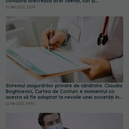
conduită afectează atât clienții, cât și
asigurătorii
10 feb 2022, 12:09
Sistemul asigurărilor private de sănătate. Claudia
Boghicevici, Curtea de Conturi: e momentul ca
acesta să fie adaptat la nevoile unei societăți în
dinamică
12 feb 2022, 19:50