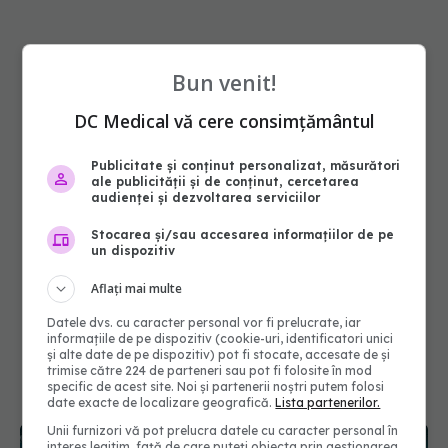
Bun venit!
DC Medical vă cere consimțământul
Publicitate și conținut personalizat, măsurători
ale publicității și de conținut, cercetarea
audienței și dezvoltarea serviciilor
Stocarea și/sau accesarea informațiilor de pe
un dispozitiv
Aflați mai multe
Datele dvs. cu caracter personal vor fi prelucrate, iar
informațiile de pe dispozitiv (cookie-uri, identificatori unici
și alte date de pe dispozitiv) pot fi stocate, accesate de și
trimise către 224 de parteneri sau pot fi folosite în mod
specific de acest site. Noi și partenerii noștri putem folosi
date exacte de localizare geografică.
Lista partenerilor.
Unii furnizori vă pot prelucra datele cu caracter personal în
interes legitim, față de care puteți obiecta prin gestionarea