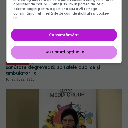
opțiunilor de mai jos. Căutați un link în partea de jos a
acestei pagini pentru a gestiona sau a vă retrage
consimțământul în setările de confidențialitate și cookie-
uri.
Consimțământ
Gestionați opțiunile
Șerban Semeniuc: abonamentele de
EXCLUSIV
sănătate degrevează spitalele publice și
ambulatoriile
10 feb 2022, 22:11