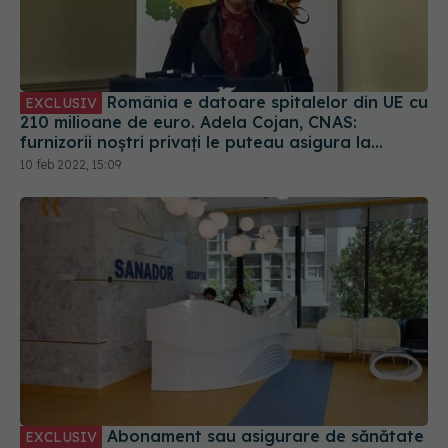
România e datoare spitalelor din UE cu
EXCLUSIV
210 milioane de euro. Adela Cojan, CNAS:
furnizorii noștri privați le puteau asigura la
costuri mult mai mici
10 feb 2022, 15:09
Abonament sau asigurare de sănătate
EXCLUSIV