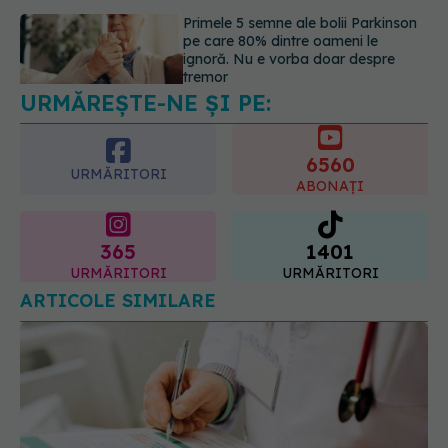
Gabriela Cristea, manifest pentru
respect și acceptare: Corpul
fiecăruia spune o poveste
05.08.2026, 21:23
URMĂREȘTE-NE ȘI PE:
6560
URMĂRITORI
ABONAȚI
365
1401
URMĂRITORI
URMĂRITORI
ARTICOLE SIMILARE