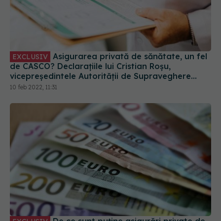
Asigurarea privată de sănătate, un fel
EXCLUSIV
de CASCO? Declarațiile lui Cristian Roșu,
vicepreședintele Autorității de Supraveghere
Financiară
10 feb 2022, 11:31