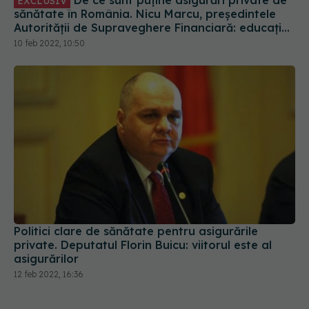
De ce sunt puține asigurări private de
EXCLUSIV
sănătate în România. Nicu Marcu, președintele
Autorității de Supraveghere Financiară: educația
financiară este precară
10 feb 2022, 10:50
Politici clare de sănătate pentru asigurările
private. Deputatul Florin Buicu: viitorul este al
asigurărilor
12 feb 2022, 16:36