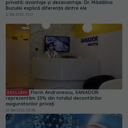
privată: avantaje și dezavantaje. Dr. Mădălina
Buculei explică diferența dintre ele
11 feb 2022, 19:27
Florin Andronescu, SANADOR:
EXCLUSIV
reprezentăm 15% din totalul decontărilor
asiguratorilor privați
10 feb 2022, 20:38