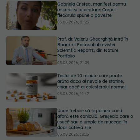
Prof. dr. Valeriu Gheorghiță intră în
Board-ul Editorial al revistei
Scientific Reports, din Nature
Portfolio
05.08.2026, 21:09
Testul de 10 minute care poate
arăta dacă ai nevoie de statine,
chiar dacă ai colesterolul normal
05.08.2026, 19:42
Unde trebuie să ții pâinea când
afară este caniculă. Greșeala care o
usucă sau o umple de mucegai în
doar câteva zile
05.08.2026, 18:33
Primele 5 semne ale bolii Parkinson
pe care 80% dintre oameni le
ignoră. Nu e vorba doar despre
tremor
05.08.2026, 17:31