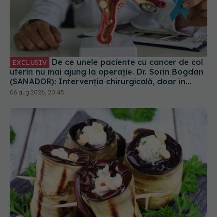
De ce unele paciente cu cancer de col
EXCLUSIV
uterin nu mai ajung la operație. Dr. Sorin Bogdan
(SANADOR): Intervenția chirurgicală, doar în
situații particulare
06 aug 2026, 20:45
Rețeta de vinete umplute pe care merită să o
încerci. Are multe fibre și proteine