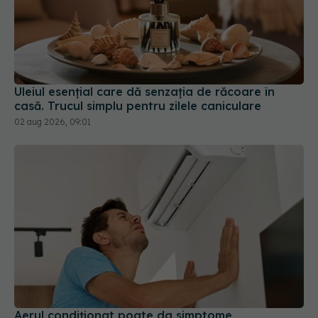
Uleiul esențial care dă senzația de răcoare în
casă. Trucul simplu pentru zilele caniculare
02 aug 2026, 09:01
Aerul condiționat poate da simptome
asemănătoare unei boli. Ce este Sick Building
Syndrome