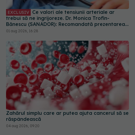
trebui să ne îngrijoreze. Dr. Monica Trofin-
Bănescu (SANADOR): Recomandată prezentarea
la medic
01 aug 2026, 16:28
Zahărul simplu care ar putea ajuta cancerul să se
răspândească
04 aug 2026, 09:20