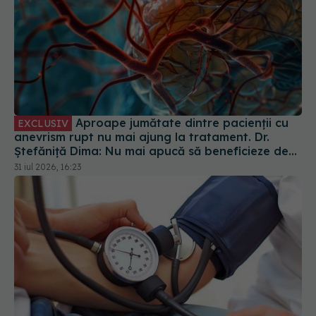
Aproape jumătate dintre pacienții cu
EXCLUSIV
anevrism rupt nu mai ajung la tratament. Dr.
Ștefăniță Dima: Nu mai apucă să beneficieze de
tratament
31 iul 2026, 16:23
Ce valori ale tensiunii arteriale ar
EXCLUSIV