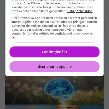
URMĂREȘTE-NE ȘI PE:
EXCLUSIV
Brahiterapie vs
trimise către 224 de parteneri sau pot fi folosite în mod
radioterapie externă în cancerul
specific de acest site. Noi și partenerii noștri putem folosi
date exacte de localizare geografică.
Lista partenerilor.
ginecologic. Dr. Sorin Bogdan
6560
(SANADOR) explică diferența și
URMĂRITORI
Unii furnizori vă pot prelucra datele cu caracter personal în
cum acționează tratamentul
ABONAȚI
interes legitim, față de care puteți obiecta prin gestionarea
opțiunilor de mai jos. Căutați un link în partea de jos a
06.08.2026, 22:49
acestei pagini pentru a gestiona sau a vă retrage
consimțământul în setările de confidențialitate și cookie-
365
1401
uri.
URMĂRITORI
URMĂRITORI
ARTICOLE SIMILARE
Consimțământ
Gestionați opțiunile