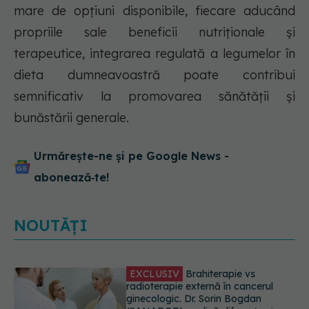
mare de opțiuni disponibile, fiecare aducând
propriile sale beneficii nutriționale și
terapeutice, integrarea regulată a legumelor în
dieta dumneavoastră poate contribui
semnificativ la promovarea sănătății și
bunăstării generale.
Urmărește-ne și pe Google News -
abonează‑te!
NOUTĂȚI
EXCLUSIV
De ce unele paciente
cu cancer de col uterin nu mai ajung
la operație. Dr. Sorin Bogdan