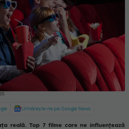
305
ogle
Urmărește-ne pe Google News
ța reală. Top 7 filme care ne influențează