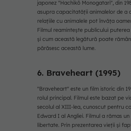
japonez "Hachikō Monogatari", din 198
asupra capacitatății animalelor de a 
relațiile cu animalele pot învăța oamen
Filmul reamintește publicului puterea 
și cum această legătură poate rămâne v
părăsesc această lume.
6. Braveheart (1995)
"Braveheart" este un film istoric din 1
rolul principal. Filmul este bazat pe v
secolul al XIII-lea, cunoscut pentru c
Edward I al Angliei. Filmul a rămas un s
libertate. Prin prezentarea vieții și fa