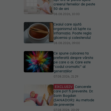
creierul femeilor de peste
50 de ani
08.08.2026, 10:00
Ceaiul care ajută
organismul să lupte cu
inflamația. Poate regla
glicemia și colesterolul
08.08.2026, 09:00
Ce spune culoarea ta
preferată despre vârsta
pe care o ai. Care este
"codul cromatic" al
generațiilor
07.08.2026, 21:29
EXCLUSIV
Cancerele
care pot fi prevenite. Dr.
Sorin Bogdan
(SANADOR): Au metode
de prevenție
07.08.2026, 20:09