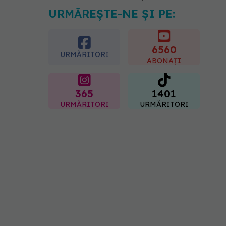
URMĂREȘTE-NE ȘI PE:
Trucul simplu de vară care
te răcorește după duș. De
ce este bine să nu te ștergi
imediat
6560
URMĂRITORI
08.08.2026, 10:37
ABONAȚI
365
1401
URMĂRITORI
URMĂRITORI