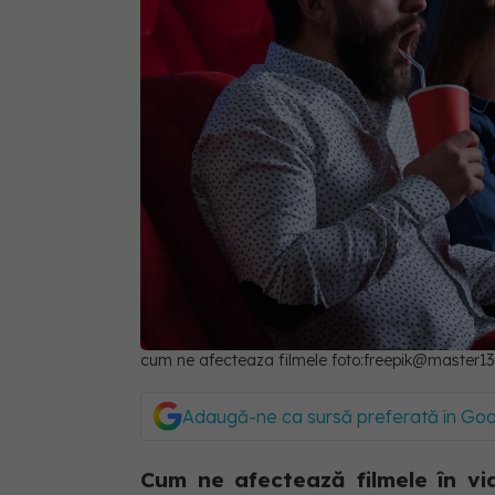
cum ne afecteaza filmele foto:freepik@master1
Adaugă-ne ca sursă preferată în Go
Cum ne afectează filmele în via