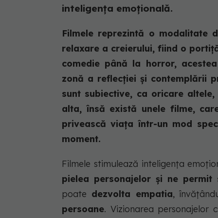
inteligența emoțională.
Filmele reprezintă o modalitate d
relaxare a creierului, fiind o porti
comedie până la horror, acestea 
zonă a reflecției și contemplării 
sunt subiective, ca oricare altele
alta, însă există unele filme, c
privească viața într-un mod spec
moment.
Filmele stimulează inteligența emoți
pielea personajelor și ne permit
poate
dezvolta empatia
, învățând
persoane
. Vizionarea personajelor