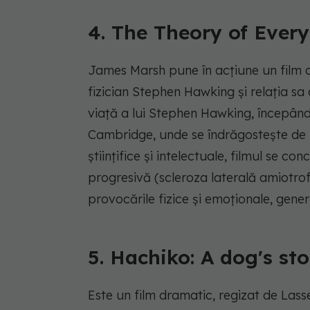
4. The Theory of Every
James Marsh pune în acțiune un film d
fizician Stephen Hawking și relația s
viață a lui Stephen Hawking, începând
Cambridge, unde se îndrăgostește de 
științifice și intelectuale, filmul se c
progresivă (scleroza laterală amiotrof
provocările fizice și emoționale, gene
5. Hachiko: A dog's st
Este un film dramatic, regizat de Lass