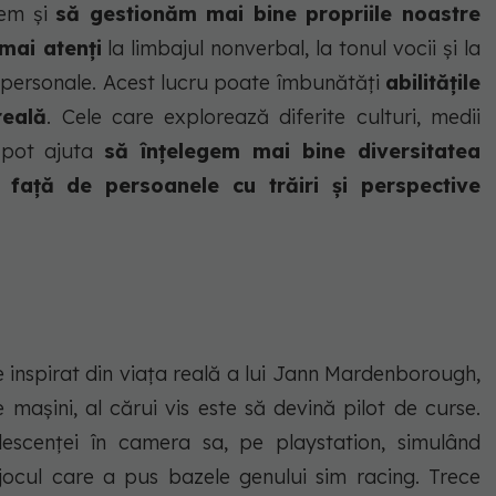
tem și
să gestionăm mai bine propriile noastre
mai atenți
la limbajul nonverbal, la tonul vocii și la
erpersonale. Acest lucru poate îmbunătăți
abilitățile
reală
. Cele care explorează diferite culturi, medii
 pot ajuta
să înțelegem mai bine diversitatea
ață de persoanele cu trăiri și perspective
te inspirat din viața reală a lui Jann Mardenborough,
mașini, al cărui vis este să devină pilot de curse.
olescenței în camera sa, pe playstation, simulând
jocul care a pus bazele genului sim racing. Trece