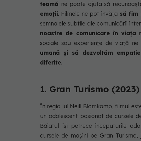
teamă
ne poate ajuta să recunoaș
emoții
. Filmele ne pot învăța
să fim 
semnalele subtile ale comunicării int
noastre de comunicare în viața 
sociale sau experiențe de viață ne
umană și să dezvoltăm empatie f
diferite.
1. Gran Turismo (2023)
În regia lui Neill Blomkamp, filmul es
un adolescent pasionat de cursele de 
Băiatul își petrece începuturile ad
cursele de mașini pe Gran Turismo, 