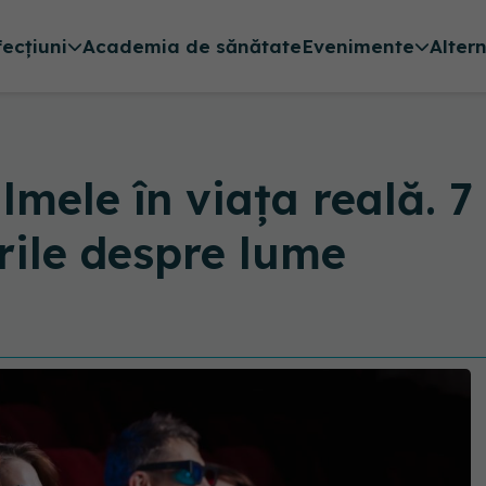
fecțiuni
Academia de sănătate
Evenimente
Alter
mele în viața reală. 7
rile despre lume