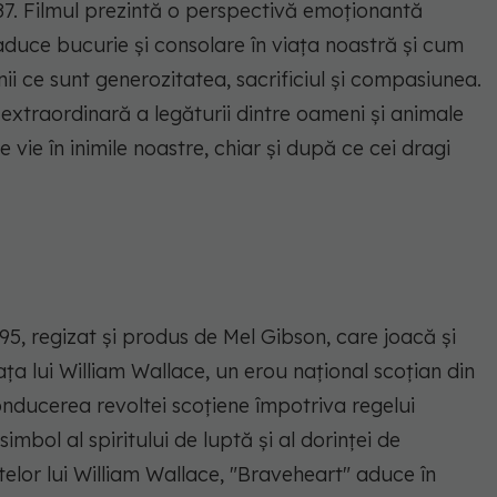
7. Filmul prezintă o perspectivă emoționantă
aduce bucurie și consolare în viața noastră și cum
ii ce sunt generozitatea, sacrificiul și compasiunea.
extraordinară a legăturii dintre oameni și animale
ie în inimile noastre, chiar și după ce cei dragi
995, regizat și produs de Mel Gibson, care joacă și
iața lui William Wallace, un erou național scoțian din
onducerea revoltei scoțiene împotriva regelui
imbol al spiritului de luptă și al dorinței de
ptelor lui William Wallace, "Braveheart" aduce în