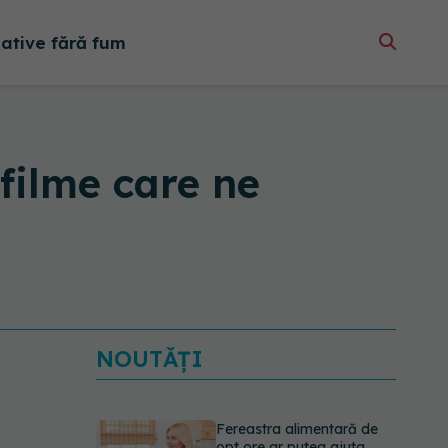
native fără fum
 filme care ne
NOUTĂȚI
Fereastra alimentară de
opt ore ar putea ajuta