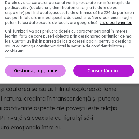
această călătorie. Este un film pentru cei care vor
Datele dvs. cu caracter personal vor fi prelucrate, iar informațiile de
pe dispozitiv (cookie-uri, identificatori unici și alte date de pe
r și pentru cei care cred că au nevoie de o evadare
dispozitiv) pot fi stocate, accesate de și trimise către 224 de parteneri
sau pot fi folosite în mod specific de acest site. Noi și partenerii noștri
putem folosi date exacte de localizare geografică.
Lista partenerilor.
Unii furnizori vă pot prelucra datele cu caracter personal în interes
legitim, față de care puteți obiecta prin gestionarea opțiunilor de mai
jos. Căutați un link în partea de jos a acestei pagini pentru a gestiona
sau a vă retrage consimțământul în setările de confidențialitate și
cookie-uri.
i cu același nume, în regia lui Ang Lee, acest film
Gestionați opțiunile
Consimțământ
upraviețuiește pe mare alături de un tigru, oferind
i și căutarea sensului. Filmul explorează teme
și natură, credința în transcendență și puterea
 captivante aspecte ale poveștii este relația
Pi învață să coexiste cu tigrul și să-i
ură emoțională între ei.