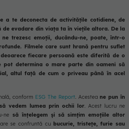
e a te deconecta de activitățile cotidiene, de
ță de evadare din viața ta în viețile altora. De la
ne trezesc emoții, ducându-ne, poate, într-o
profunde. Filmele care sunt hrană pentru suflet
, deoarece fiecare persoană este diferită de o
are pot determina o mare parte din oameni să
ial, altul față de cum o priveau până în acel
onală, conform
ESG The Report
. Acestea
ne pun în
 să vedem lumea prin ochii lor
. Acest lucru ne
u-ne
să înțelegem și să simțim emoțiile altor
 care se confruntă cu
bucurie, tristețe, furie sau