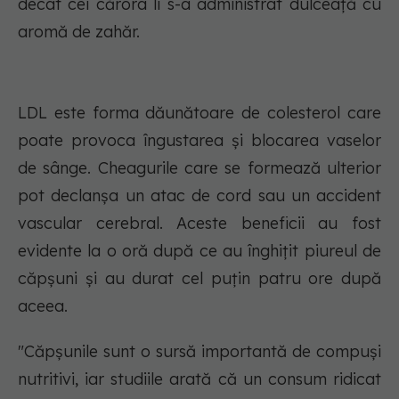
decât cei cărora li s-a administrat dulceață cu
aromă de zahăr.
LDL este forma dăunătoare de colesterol care
poate provoca îngustarea și blocarea vaselor
de sânge. Cheagurile care se formează ulterior
pot declanșa un atac de cord sau un accident
vascular cerebral. Aceste beneficii au fost
evidente la o oră după ce au înghițit piureul de
căpșuni și au durat cel puțin patru ore după
aceea.
"Căpșunile sunt o sursă importantă de compuși
nutritivi, iar studiile arată că un consum ridicat