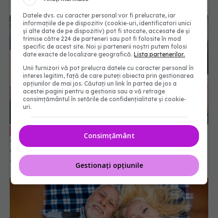
Datele dvs. cu caracter personal vor fi prelucrate, iar
informațiile de pe dispozitiv (cookie-uri, identificatori unici
și alte date de pe dispozitiv) pot fi stocate, accesate de și
trimise către 224 de parteneri sau pot fi folosite în mod
specific de acest site. Noi și partenerii noștri putem folosi
date exacte de localizare geografică.
Lista partenerilor.
Unii furnizori vă pot prelucra datele cu caracter personal în
interes legitim, față de care puteți obiecta prin gestionarea
opțiunilor de mai jos. Căutați un link în partea de jos a
acestei pagini pentru a gestiona sau a vă retrage
consimțământul în setările de confidențialitate și cookie-
uri.
De ce milioane de oameni ajung să
EXCLUSIV
Consimțământ
creadă teoriile conspirației. Psihologul Radu Leca
explică ce se întâmplă în creier
04 aug 2026, 13:45
Gestionați opțiunile