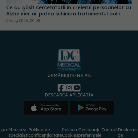
Ce au găsit cercetătorii în creierul persoanelor cu
Alzheimer ar putea schimba tratamentul bolii
03 aug 2026, 20:08
URMĂREȘTE-NE PE:
DESCARCĂ APLICAȚIA
spre
Medici și
Politica de
Politica
Gestionați
Contact
Declarați
specialiști
confidențialitate
Cookies
preferințele
de