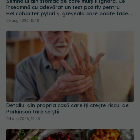
Semnalul din stomac pe care mulți îl ignoră. Ce
înseamnă cu adevărat un test pozitiv pentru
Helicobacter pylori și greșeala care poate face
tratamentul mult mai dificil
05 aug 2026, 15:18
Detaliul din propria casă care îți crește riscul de
Parkinson fără să știi
04 aug 2026, 19:43