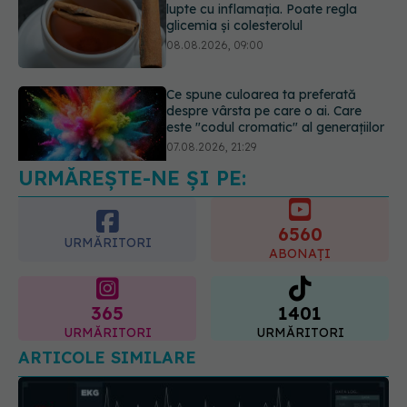
despre vârsta pe care o ai. Care
este "codul cromatic" al generațiilor
07.08.2026, 21:29
Analiza de sânge AST (SGOT): ce
înseamnă rezultatele și când sunt un
semnal de alarmă
08.08.2026, 11:00
URMĂREȘTE-NE ȘI PE:
6560
URMĂRITORI
ABONAȚI
365
1401
URMĂRITORI
URMĂRITORI
ARTICOLE SIMILARE