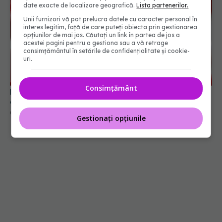
date exacte de localizare geografică.
Lista partenerilor.
Unii furnizori vă pot prelucra datele cu caracter personal în
interes legitim, față de care puteți obiecta prin gestionarea
opțiunilor de mai jos. Căutați un link în partea de jos a
acestei pagini pentru a gestiona sau a vă retrage
consimțământul în setările de confidențialitate și cookie-
Hemoglobina scăzută ar putea indica un risc cu
uri.
66% mai mare de demență
02 aug 2026, 13:46
Consimțământ
Gestionați opțiunile