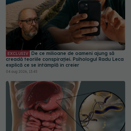
De ce milioane de oameni ajung să
EXCLUSIV
creadă teoriile conspirației. Psihologul Radu Leca
explică ce se întâmplă în creier
04 aug 2026, 13:45