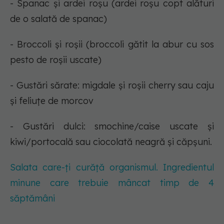
- Spanac și ardei roșu (ardei roșu copt alături
de o salată de spanac)
- Broccoli și roșii (broccoli gătit la abur cu sos
pesto de roșii uscate)
- Gustări sărate: migdale și roșii cherry sau caju
și feliuțe de morcov
- Gustări dulci: smochine/caise uscate și
kiwi/portocală sau ciocolată neagră și căpșuni.
Salata care-ți curăță organismul. Ingredientul
minune care trebuie mâncat timp de 4
săptămâni