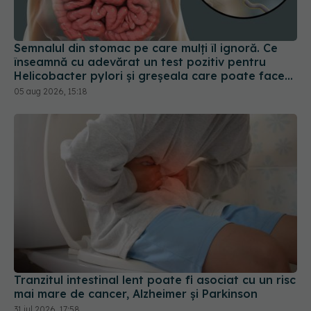
Semnalul din stomac pe care mulți îl ignoră. Ce
înseamnă cu adevărat un test pozitiv pentru
Helicobacter pylori și greșeala care poate face
tratamentul mult mai dificil
05 aug 2026, 15:18
Tranzitul intestinal lent poate fi asociat cu un risc
mai mare de cancer, Alzheimer și Parkinson
31 iul 2026, 17:58