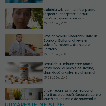
Prof. dr. Valeriu Gheorghiță intră în
Board-ul Editorial al revistei
Scientific Reports, din Nature
Portfolio
05.08.2026, 21:09
Testul de 10 minute care poate
arăta dacă ai nevoie de statine,
chiar dacă ai colesterolul normal
05.08.2026, 19:42
Unde trebuie să ții pâinea când
afară este caniculă. Greșeala care o
usucă sau o umple de mucegai în
doar câteva zile
05.08.2026, 18:33
URMĂREȘTE-NE ȘI PE:
Adevărul despre tratamentul cu
doze mari de Vitamina D în cancerul
colorectal
6560
06.08.2026, 08:06
URMĂRITORI