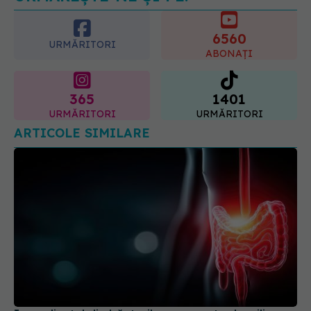
ABONAȚI
365
1401
URMĂRITORI
URMĂRITORI
ARTICOLE SIMILARE
Ingredientul din băuturile consumate de milioane
de oameni care ar putea afecta intestinul
30 iul 2026, 07:33