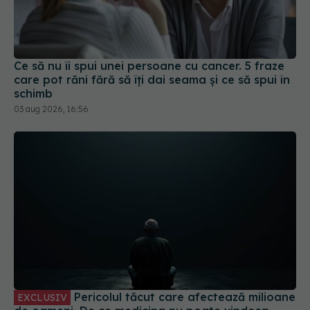
Ce să nu îi spui unei persoane cu cancer. 5 fraze
care pot răni fără să îți dai seama și ce să spui în
schimb
03 aug 2026, 16:56
Pericolul tăcut care afectează milioane
EXCLUSIV
de oameni. De ce medicina nu poate vindeca
singurătatea
31 iul 2026, 21:20