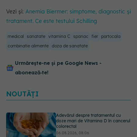
Vezi și:
Anemia Biermer: simptome, diagnostic și
tratament. Ce este testului Schilling
medical
sanatate
vitamina C
spanac
fier
portocala
combinatie alimente
doza de sanatate
Urmărește-ne și pe Google News -
abonează‑te!
NOUTĂȚI
Gabriela Cristea, manifest pentru
respect și acceptare: Corpul
fiecăruia spune o poveste
05.08.2026, 21:23