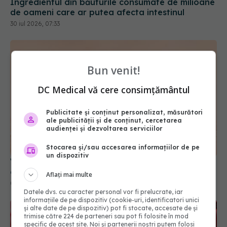
Bun venit!
DC Medical vă cere consimțământul
Publicitate și conținut personalizat, măsurători
ale publicității și de conținut, cercetarea
Virusul West Nile, confirmat la o tânără de 22 de
audienței și dezvoltarea serviciilor
ani. Alte două cazuri suspecte, investigate la Iași
Stocarea și/sau accesarea informațiilor de pe
01 aug 2026, 10:54
un dispozitiv
Aflați mai multe
Datele dvs. cu caracter personal vor fi prelucrate, iar
informațiile de pe dispozitiv (cookie-uri, identificatori unici
și alte date de pe dispozitiv) pot fi stocate, accesate de și
trimise către 224 de parteneri sau pot fi folosite în mod
specific de acest site. Noi și partenerii noștri putem folosi