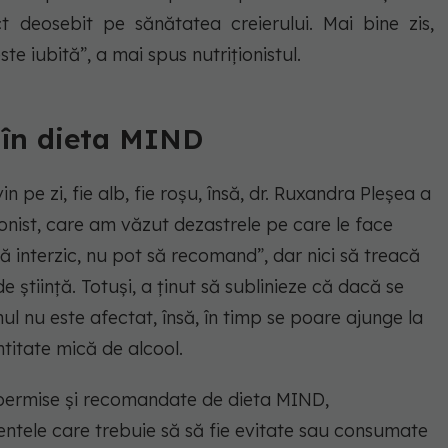
t deosebit pe sănătatea creierului. Mai bine zis,
este iubită”, a mai spus nutriționistul.
 în dieta MIND
pe zi, fie alb, fie roșu, însă, dr. Ruxandra Pleșea a
ionist, care am văzut dezastrele pe care le face
să interzic, nu pot să recomand”, dar nici să treacă
tiință. Totuși, a ținut să sublinieze că dacă se
 nu este afectat, însă, în timp se poare ajunge la
titate mică de alcool.
 permise și recomandate de dieta MIND,
limentele care trebuie să să fie evitate sau consumate