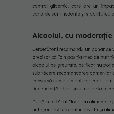
control glicemic, care are un impac
variațiile sunt nedorite și stabilitatea 
Alcoolul, cu moderație
Cercetătorii recomandă un pahar de vin 
precizat că ”din poziția mea de nutriț
alcoolul pe greutate, pe ficat nu pot 
sub tăcere recomandarea oamenilor de ș
consumă numai un pahar, seara, somnul
dependență, chiar și numai de la o can
După ce a făcut ”lista” cu alimentele
nutriționistul a trecut în revistă și a