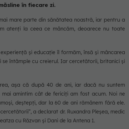
sline în fiecare zi.
mai mare parte din sănătatea noastră, iar pentru a
fim atenți la ceea ce mâncăm, deoarece nu toate
n experiență și educație îl formăm, însă și mâncarea
 se întâmple cu creierul. Iar cercetătorii, britanici și
rea, așa că după 40 de ani, iar dacă nu suntem
ne mai amintim cât de fericiți am fost acum. Noi ne
rumoși, deștepți, dar la 60 de ani rămânem fără ele.
ercetătorii”, a declarat dr. Ruxandra Pleșea, medic
 Neatza cu Răzvan și Dani de la Antena 1.