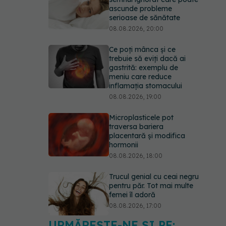
ascunde probleme
serioase de sănătate
08.08.2026, 20:00
Ce poți mânca și ce
trebuie să eviți dacă ai
gastrită: exemplu de
meniu care reduce
inflamația stomacului
08.08.2026, 19:00
Microplasticele pot
traversa bariera
placentară și modifica
hormonii
08.08.2026, 18:00
Trucul genial cu ceai negru
pentru păr. Tot mai multe
femei îl adoră
08.08.2026, 17:00
URMĂREȘTE-NE ȘI PE: