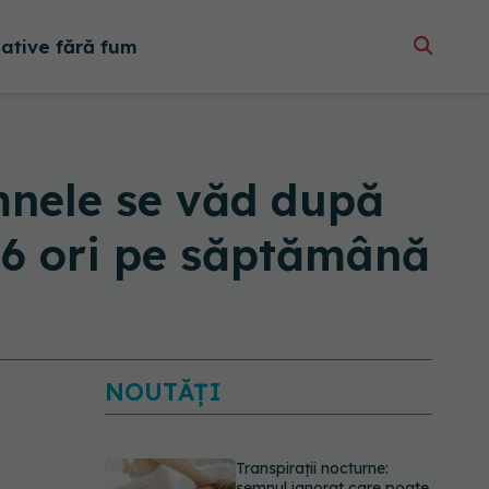
native fără fum
emnele se văd după
e 6 ori pe săptămână
NOUTĂȚI
Transpirații nocturne:
semnul ignorat care poate