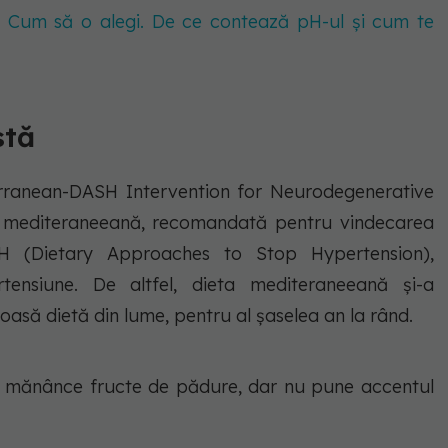
. Cum să o alegi. De ce contează pH-ul și cum te
stă
rranean-DASH Intervention for Neurodegenerative
ta mediteraneeană, recomandată pentru vindecarea
SH (Dietary Approaches to Stop Hypertension),
ensiune. De altfel, dieta mediteraneeană și-a
oasă dietă din lume, pentru al șaselea an la rând.
să mănânce fructe de pădure, dar nu pune accentul