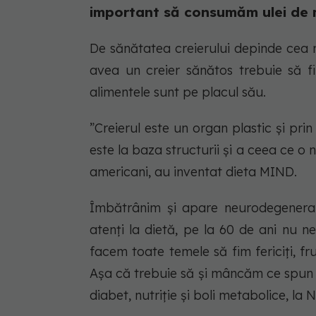
important să consumăm ulei de mă
De sănătatea creierului depinde cea 
avea un creier sănătos trebuie să 
alimentele sunt pe placul său.
”Creierul este un organ plastic și pri
este la baza structurii și a ceea ce o ni
americani, au inventat dieta MIND.
Îmbătrânim și apare neurodegenera
atenți la dietă, pe la 60 de ani nu 
facem toate temele să fim fericiți, f
Așa că trebuie să și mâncăm ce spun c
diabet, nutriție și boli metabolice, la