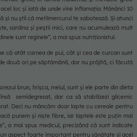
e acel loc și iată de unde vine inflamația. Mănânci 10
 și nu știi că metilmercurul te sabotează. Și atunci
e, sardina și peștii mici, care nu acumulează mult
rdinele sunt
reginele”,
a mai spus nutriționistul.
ține că atât carnea de pui, cât și cea de curcan sunt
e două ori pe săptămână, dar nu prăjită, ci făcută
orezul brun, hrișca, meiul, sunt și ele parte din dieta
însă semidegresat, dar ca să stabilizezi glicemic
apărat. Deci nu mâncăm doar lapte cu cereale pentru
acă punem și niște fibre, iar laptele este puțin mai
ine”, a mai spus medicul, precizând că sunt indicate
ele, un aspect foarte important pentru sănătate și acel