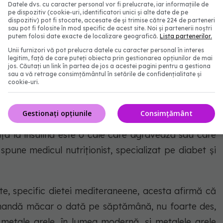
Datele dvs. cu caracter personal vor fi prelucrate, iar informațiile de
u mai gătim cu uleiul de floarea soarelui care este
pe dispozitiv (cookie-uri, identificatori unici și alte date de pe
n ulei antiinflamator”, a mai spus nutriționistul.
dispozitiv) pot fi stocate, accesate de și trimise către 224 de parteneri
sau pot fi folosite în mod specific de acest site. Noi și partenerii noștri
putem folosi date exacte de localizare geografică.
Lista partenerilor.
nieze că deși semințele de floarea soarelui sunt
Unii furnizori vă pot prelucra datele cu caracter personal în interes
legitim, față de care puteți obiecta prin gestionarea opțiunilor de mai
mai ales cele la nivel industrial sunt mult degradate
jos. Căutați un link în partea de jos a acestei pagini pentru a gestiona
sau a vă retrage consimțământul în setările de confidențialitate și
 la rece, nici măcar oricum ar fi”.
cookie-uri.
 MIND, aici sunt indicate cele de pădure, două porții
Gestionați opțiunile
Consimțământ
te, pentru că excesul de fructoză poate însemna
ența la insulină este o cale care agravează sau care
pune medicul nutriționist, specializat pe diabet și
e, specific dietei mediteraneene, acesta afirmă că
omandă măcar o dată pe săptămână, nu foarte des,
metale grele, în lumea modernă, și metalele grele