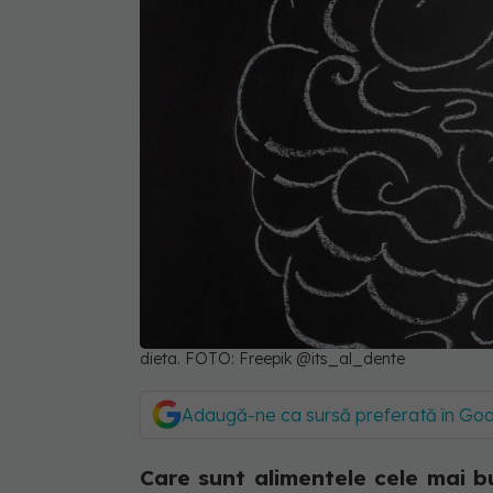
dieta. FOTO: Freepik @its_al_dente
Adaugă-ne ca sursă preferată în Go
Care sunt alimentele cele mai b