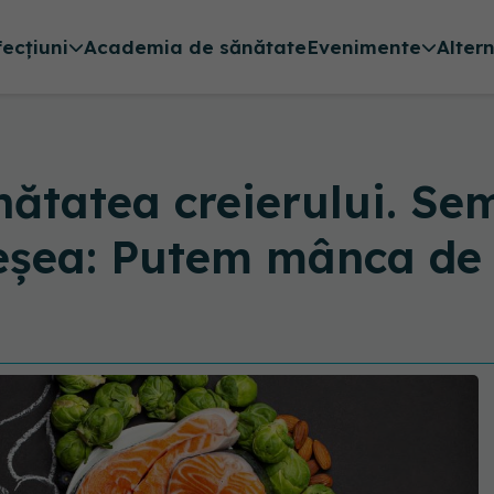
fecțiuni
Academia de sănătate
Evenimente
Alter
nătatea creierului. S
Pleșea: Putem mânca d