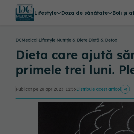
Lifestyle
Doza de sănătate
Boli și a
DCMedical
›
Lifestyle
›
Nutriție & Diete
›
Dietă & Detox
Dieta care ajută să
primele trei luni. 
Publicat pe 28 apr 2023, 12:56
Distribuie acest articol