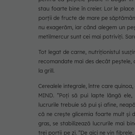
stau foarte bine în creier. Lor le plac
porții de fructe de mare pe săptămână
nu exagerăm, iar când alegem un peșt
metilmercur sunt cei mai potriviți. Sa
Tot legat de carne, nutriționistul sus
recomandate mai des decât peștele, d
la grill.
Cerealele integrale, între care quinoa, 
MIND. ”Poți să pui lapte lângă ele, 
lucrurile trebuie să pui și afine, ne
că ne crește glicemia foarte mult și d
gras, se stabilizează lucrurile mai b
trei porții pe zi. ”De aici ne vin fibr