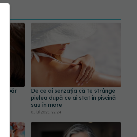
un păr
De ce ai senzația că te strânge
pielea după ce ai stat în piscină
sau în mare
01 iul 2025, 22:24