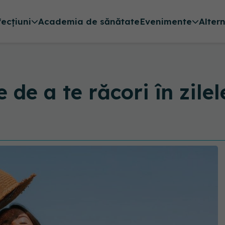
fecțiuni
Academia de sănătate
Evenimente
Alter
de a te răcori în zilel