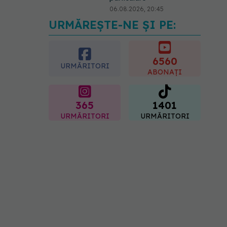
06.08.2026, 20:45
URMĂREȘTE-NE ȘI PE:
EXCLUSIV
Ce grăbește
apariția ridurilor. Nu este
doar vârsta. Ce spun
dermatologii
6560
URMĂRITORI
07.08.2026, 10:02
ABONAȚI
365
1401
URMĂRITORI
URMĂRITORI