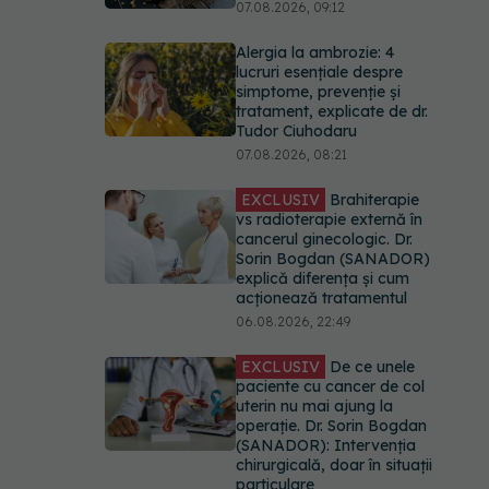
07.08.2026, 09:12
Alergia la ambrozie: 4
lucruri esențiale despre
simptome, prevenție și
tratament, explicate de dr.
Tudor Ciuhodaru
07.08.2026, 08:21
EXCLUSIV
Brahiterapie
vs radioterapie externă în
cancerul ginecologic. Dr.
Sorin Bogdan (SANADOR)
explică diferența și cum
acționează tratamentul
06.08.2026, 22:49
EXCLUSIV
De ce unele
paciente cu cancer de col
uterin nu mai ajung la
operație. Dr. Sorin Bogdan
(SANADOR): Intervenția
chirurgicală, doar în situații
particulare