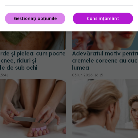
Gestionați opțiunile
Consimțământ
rde și pielea: cum poate
Adevăratul motiv pentr
cnee, riduri și
cremele coreene au cuc
le de sub ochi
lumea
15:41
03 iun 2026, 16:15