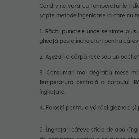
Când vine vara cu temperaturile ridi
șapte metode ingenioase la care nu te-a
1. Răciți punctele unde se simte pul
gheață peste încheieturi pentru câtev
2. Așezați o cârpă rece sau un pachet 
3. Consumați mai degrabă mese mici
temperatura centrală a corpului. R
înghețată.
4. Folosiți pentru a vă răci gleznele ș
5. Înghețați câteva sticle de apă (îng