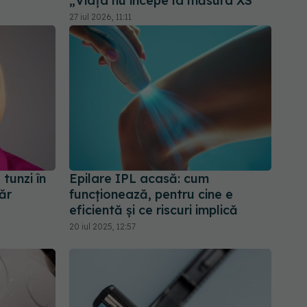
„Viața nu începe la măsura XS”
27 iul 2026, 11:11
tunzi în
Epilare IPL acasă: cum
ăr
funcționează, pentru cine e
eficientă și ce riscuri implică
20 iul 2025, 12:57