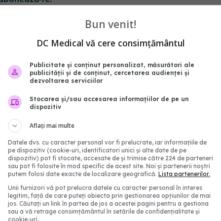
Bun venit!
DC Medical vă cere consimțământul
Publicitate și conținut personalizat, măsurători ale
publicității și de conținut, cercetarea audienței și
dezvoltarea serviciilor
Stocarea și/sau accesarea informațiilor de pe un
dispozitiv
Aflați mai multe
Datele dvs. cu caracter personal vor fi prelucrate, iar informațiile de
e trebuie aplicată pe
Masca esențială pentru 
pe dispozitiv (cookie-uri, identificatori unici și alte date de pe
ainte de manichiura cu
rezistent și sănătos
dispozitiv) pot fi stocate, accesate de și trimise către 224 de parteneri
sau pot fi folosite în mod specific de acest site. Noi și partenerii noștri
11 noi 2025, 11:29
putem folosi date exacte de localizare geografică.
Lista partenerilor.
20:12
Unii furnizori vă pot prelucra datele cu caracter personal în interes
legitim, față de care puteți obiecta prin gestionarea opțiunilor de mai
jos. Căutați un link în partea de jos a acestei pagini pentru a gestiona
sau a vă retrage consimțământul în setările de confidențialitate și
cookie-uri.