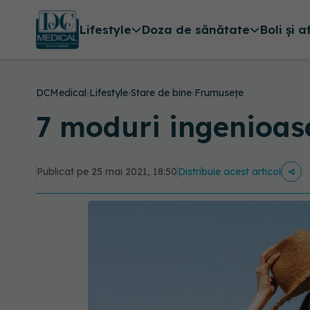
Lifestyle
Doza de sănătate
Boli și a
DCMedical
›
Lifestyle
›
Stare de bine
›
Frumusețe
7 moduri ingenioase 
Publicat pe 25 mai 2021, 18:50
Distribuie acest articol