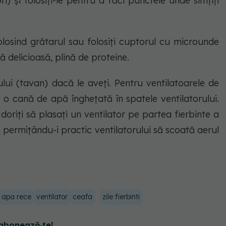
 și folosiți-le pentru a răci punctele unde simțiți
folosind grătarul sau folosiți cuptorul cu microunde
ă delicioasă, plină de proteine.
ului (tavan) dacă le aveți. Pentru ventilatoarele de
o cană de apă înghețată în spatele ventilatorului.
oriți să plasați un ventilator pe partea fierbinte a
, permițându-i practic ventilatorului să scoată aerul
apa rece
ventilator
ceafa
zile fierbinti
abonează‑te!