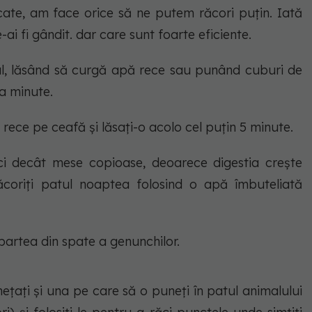
cate, am face orice să ne putem răcori puțin. Iată
i fi gândit. dar care sunt foarte eficiente.
sul, lăsând să curgă apă rece sau punând cuburi de
a minute.
rece pe ceafă și lăsați-o acolo cel puțin 5 minute.
 decât mese copioase, deoarece digestia crește
ăcoriți patul noaptea folosind o apă îmbuteliată
i partea din spate a genunchilor.
hețați și una pe care să o puneți în patul animalului