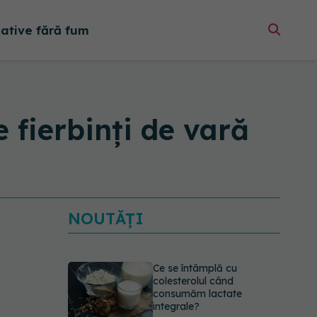
native fără fum
e fierbinți de vară
NOUTĂȚI
Ce se întâmplă cu
colesterolul când
consumăm lactate
integrale?