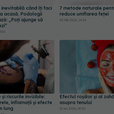
inevitabilă când îți faci
7 metode naturale pent
ra acasă. Podologii
reduce umflarea feței
ză: „Poți ajunge să
02 feb 2026, 14:14
ezi”
9:50
și riscurile invizibile:
Efectul roșiilor și al zah
ele, inflamații și efecte
asupra tenului
n lung
15 ian 2026, 18:50