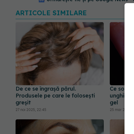
ARTICOLE SIMILARE
De ce se îngrașă părul.
Ce soluți
Produsele pe care le folosești
unghii în
greșit
gel
27 noi 2025, 22:45
25 mar 2026, 