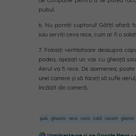
de companie pentru a se putea răcori)
pulsul.
6. Nu porniți cuptorul! Gătiți afară 
sau serviți ceva rece, cum ar fi o salat
7. Folosiți ventilatoare deasupra cap
podea, așezați un vas cu gheață sau 
Aerul va fi rece. De asemenea, poate d
unei camere și să faceți să sufle aerul
încălzit din cameră.
puls
gheata
rece
vara
cald
racorit
glezne
Urmărește-ne și pe Google News - 