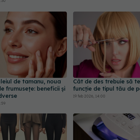
1:30
uleiul de tamanu, noua
Cât de des trebuie să te 
e frumusețe: beneficii și
funcție de tipul tău de p
dverse
19 feb 2026, 14:00
2:59