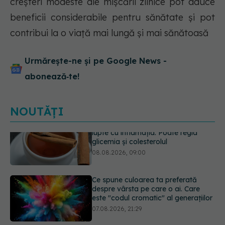
creșteri modeste ale mișcării zilnice pot aduce
beneficii considerabile pentru sănătate și pot
contribui la o viață mai lungă și mai sănătoasă
Urmărește-ne și pe Google News -
abonează‑te!
NOUTĂȚI
Ce spune culoarea ta preferată
despre vârsta pe care o ai. Care
este "codul cromatic" al generațiilor
07.08.2026, 21:29
EXCLUSIV
Cancerele care pot fi
prevenite. Dr. Sorin Bogdan
(SANADOR): Au metode de