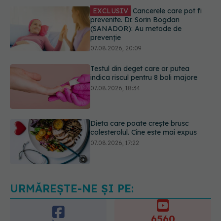
prevenție
07.08.2026, 20:09
Testul din deget care ar putea
indica riscul pentru 8 boli majore
07.08.2026, 18:34
Dieta care poate crește brusc
colesterolul. Cine este mai expus
07.08.2026, 17:22
Ceaiul care ajută organismul să
lupte cu inflamația. Poate regla
glicemia și colesterolul
08.08.2026, 09:00
URMĂREȘTE-NE ȘI PE:
6560