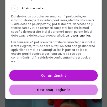
frumusețe: beneficii și efecte adverse
11 feb 2026, 12:59
Aflați mai multe
Datele dvs. cu caracter personal vor fi prelucrate, iar
informațiile de pe dispozitiv (cookie-uri, identificatori unici
și alte date de pe dispozitiv) pot fi stocate, accesate de și
trimise către 224 de parteneri sau pot fi folosite în mod
specific de acest site. Noi și partenerii noștri putem folosi
date exacte de localizare geografică.
Lista partenerilor.
Unii furnizori vă pot prelucra datele cu caracter personal în
interes legitim, față de care puteți obiecta prin gestionarea
opțiunilor de mai jos. Căutați un link în partea de jos a
acestei pagini pentru a gestiona sau a vă retrage
consimțământul în setările de confidențialitate și cookie-
uri.
De ce manichiura cu gel nu ar trebui purtată mai
Consimțământ
mult de 3 săptămâni. Ce se întâmplă, de fapt, sub
stratul de gel
08 iul 2026, 13:25
Gestionați opțiunile