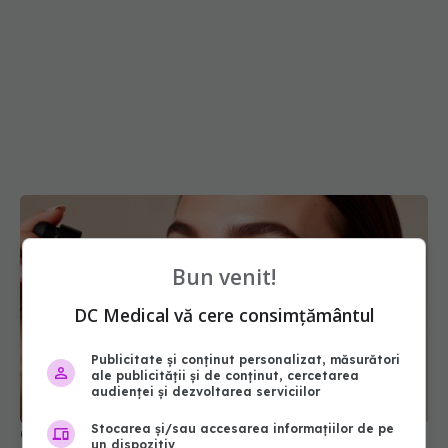
Bun venit!
DC Medical vă cere consimțământul
Publicitate și conținut personalizat, măsurători
ale publicității și de conținut, cercetarea
audienței și dezvoltarea serviciilor
Stocarea și/sau accesarea informațiilor de pe
Ce este uleiul de tamanu, noua obsesie de
un dispozitiv