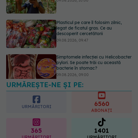
09.08.2026, 09:47
Simptomele infecției cu Helicobacter
pylori. Se poate trăi cu această
bacterie în stomac?
09.08.2026, 09:00
Dieta care îți distruge creierul,
potrivit cercetătorilor de la Harvard
09.08.2026, 11:45
URMĂREȘTE-NE ȘI PE:
6560
URMĂRITORI
ABONAȚI
365
1401
URMĂRITORI
URMĂRITORI