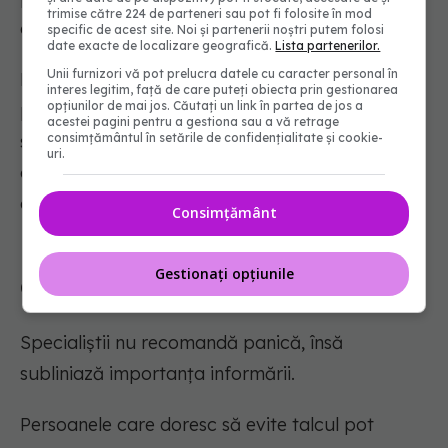
trimise către 224 de parteneri sau pot fi folosite în mod
considerate lipsite de acest risc de contaminare.
specific de acest site. Noi și partenerii noștri putem folosi
date exacte de localizare geografică.
Lista partenerilor.
Unii furnizori vă pot prelucra datele cu caracter personal în
Există deja pe piață numeroase produse
interes legitim, față de care puteți obiecta prin gestionarea
opțiunilor de mai jos. Căutați un link în partea de jos a
promovate ca fiind "talc-free", iar tendința pare
acestei pagini pentru a gestiona sau a vă retrage
consimțământul în setările de confidențialitate și cookie-
să se extindă pe măsură ce interesul
uri.
consumatorilor pentru compoziția cosmeticelor
crește.
Consimțământ
Gestionați opțiunile
Ce pot face consumatorii
Specialiștii nu recomandă panică, însă
subliniază importanța informării.
Persoanele care doresc să evite talcul pot