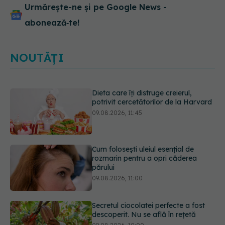
Urmărește-ne și pe Google News -
abonează‑te!
NOUTĂȚI
Cum folosești uleiul esențial de
rozmarin pentru a opri căderea
părului
09.08.2026, 11:00
Secretul ciocolatei perfecte a fost
descoperit. Nu se află în rețetă
09.08.2026, 10:00
Plasticul pe care îl folosim zilnic,
legat de ficatul gras. Ce au
descoperit cercetătorii