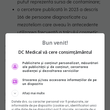
putut reprezenta sursa de contaminare;
o cercetare publicată în 2023 a descris
166 de persoane diagnosticate cu
mezoteliom care aveau în antecedente
utilizarea frecventă a talcului cosmetic.
Bun venit!
Aceste lucrări sunt însă contestate de
DC Medical vă cere consimțământul
reprezentanții industriei, iar dezbaterea
științifică este încă în desfășurare.
Publicitate și conținut personalizat, măsurători
ale publicității și de conținut, cercetarea
audienței și dezvoltarea serviciilor
Există alternative?
Stocarea și/sau accesarea informațiilor de pe
un dispozitiv
Aflați mai multe
Da. În ultimii ani, numeroase branduri au
început să înlocuiască talcul cu amidon de
Datele dvs. cu caracter personal vor fi prelucrate, iar
informațiile de pe dispozitiv (cookie-uri, identificatori unici
porumb sau alte ingrediente absorbante
și alte date de pe dispozitiv) pot fi stocate, accesate de și