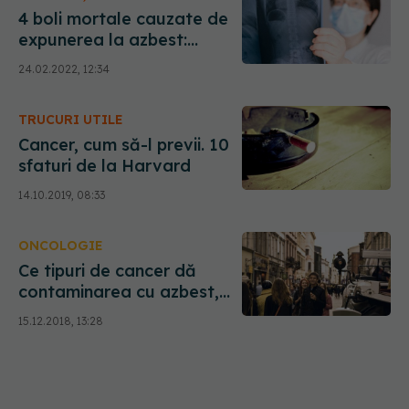
4 boli mortale cauzate de
expunerea la azbest:
ATENȚIE la simptomele pe
24.02.2022, 12:34
care le dă
TRUCURI UTILE
Cancer, cum să-l previi. 10
sfaturi de la Harvard
14.10.2019, 08:33
ONCOLOGIE
Ce tipuri de cancer dă
contaminarea cu azbest,
pericolul uriaș din jurul
15.12.2018, 13:28
nostru