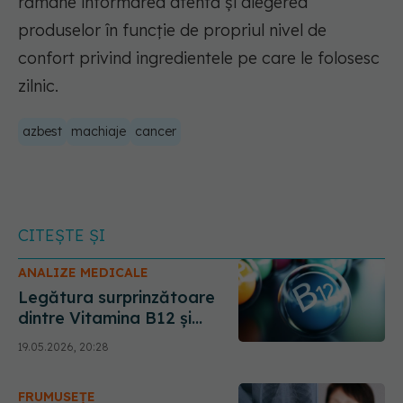
rămâne informarea atentă și alegerea
produselor în funcție de propriul nivel de
confort privind ingredientele pe care le folosesc
zilnic.
azbest
machiaje
cancer
CITEȘTE ȘI
ANALIZE MEDICALE
Legătura surprinzătoare
dintre Vitamina B12 și
cancer. Ce ascund, de fapt,
19.05.2026, 20:28
valorile mari din analize
FRUMUSEȚE