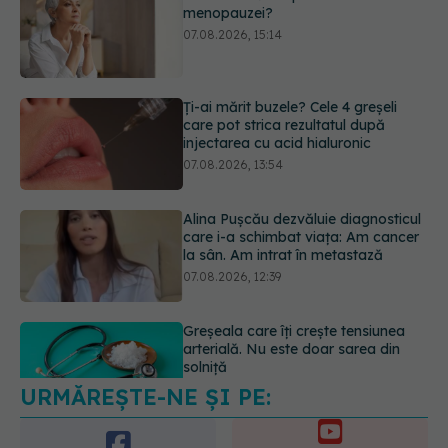
care pot strica rezultatul după
injectarea cu acid hialuronic
07.08.2026, 13:54
Alina Pușcău dezvăluie diagnosticul
care i-a schimbat viața: Am cancer
la sân. Am intrat în metastază
07.08.2026, 12:39
Greșeala care îți crește tensiunea
arterială. Nu este doar sarea din
solniță
07.08.2026, 12:14
URMĂREȘTE-NE ȘI PE:
PNRR: 174 de milioane de lei pentru
sănătate într-o singură săptămână.
Ce spitale primesc bani
6560
07.08.2026, 16:41
URMĂRITORI
ABONAȚI