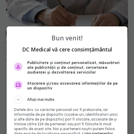
Schimbare majoră la examenul de medic
specialist din 2026. Toți candidații vor avea
aceleași subiecte
Bun venit!
07 aug 2026, 11:52
DC Medical vă cere consimțământul
Publicitate și conținut personalizat, măsurători
ale publicității și de conținut, cercetarea
audienței și dezvoltarea serviciilor
Stocarea și/sau accesarea informațiilor de pe
un dispozitiv
Aflați mai multe
Datele dvs. cu caracter personal vor fi prelucrate, iar
informațiile de pe dispozitiv (cookie-uri, identificatori unici
și alte date de pe dispozitiv) pot fi stocate, accesate de și
trimise către 224 de parteneri sau pot fi folosite în mod
specific de acest site. Noi și partenerii noștri putem folosi
date exacte de localizare geografică.
Lista partenerilor.