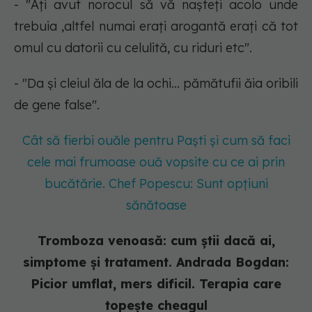
- "Ați avut norocul să vă nașteți acolo unde
trebuia ,altfel numai erați arogantă erați că tot
omul cu datorii cu celulită, cu riduri etc".
- "Da și cleiul ăla de la ochi... pămătufii ăia oribili
de gene false".
Cât să fierbi ouăle pentru Paști și cum să faci
cele mai frumoase ouă vopsite cu ce ai prin
bucătărie. Chef Popescu: Sunt opțiuni
sănătoase
Tromboza venoasă: cum știi dacă ai,
simptome și tratament. Andrada Bogdan:
Picior umflat, mers dificil. Terapia care
topește cheagul