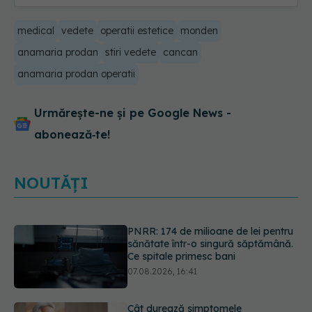
medical
vedete
operatii estetice
monden
anamaria prodan
stiri vedete
cancan
anamaria prodan operatii
Urmărește-ne și pe Google News -
abonează‑te!
NOUTĂȚI
Cât durează simptomele
menopauzei?
07.08.2026, 15:14
Ți-ai mărit buzele? Cele 4 greșeli