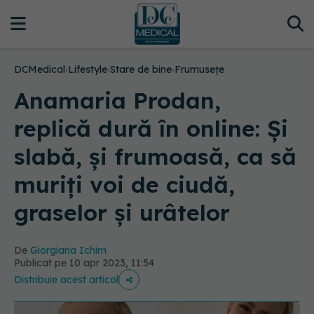
DCMedical
›
Lifestyle
›
Stare de bine
›
Frumusețe
Anamaria Prodan,
replică dură în online: Și
slabă, și frumoasă, ca să
muriți voi de ciudă,
graselor și urâtelor
De
Giorgiana Ichim
Publicat pe 10 apr 2023, 11:54
Distribuie acest articol