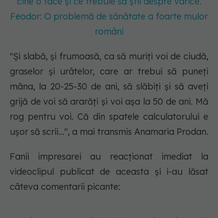
cine o face și ce trebuie să știi despre varice.
Feodor: O problemă de sănătate a foarte mulor
români
"Și slabă, și frumoasă, ca să muriți voi de ciudă,
graselor și urâtelor, care ar trebui să puneți
mâna, la 20-25-30 de ani, să slăbiți și să aveți
grijă de voi să ararăți și voi așa la 50 de ani. Mă
rog pentru voi. Că din spatele calculatorului e
ușor să scrii...", a mai transmis Anamaria Prodan.
Fanii impresarei au reacționat imediat la
videoclipul publicat de aceasta și i-au lăsat
câteva comentarii picante: