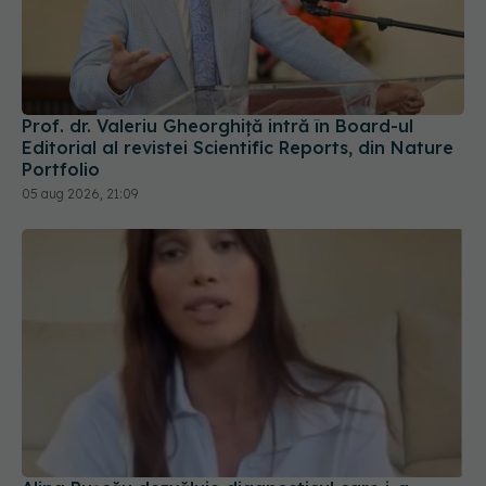
Prof. dr. Valeriu Gheorghiță intră în Board-ul
Editorial al revistei Scientific Reports, din Nature
Portfolio
05 aug 2026, 21:09
Alina Pușcău dezvăluie diagnosticul care i-a
schimbat viața: Am cancer la sân. Am intrat în
metastază
07 aug 2026, 12:39