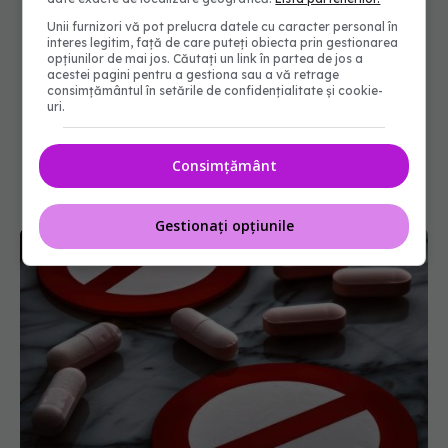
Unii furnizori vă pot prelucra datele cu caracter personal în
interes legitim, față de care puteți obiecta prin gestionarea
opțiunilor de mai jos. Căutați un link în partea de jos a
acestei pagini pentru a gestiona sau a vă retrage
consimțământul în setările de confidențialitate și cookie-
uri.
Consimțământ
Gestionați opțiunile
Colebil și Panzcebil, blocate temporar în farmacii.
ANMDMR explică de ce a luat măsura
06 aug 2026, 16:37