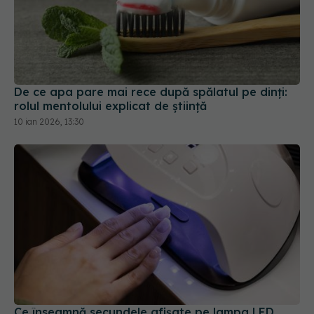
De ce apa pare mai rece după spălatul pe dinți:
rolul mentolului explicat de știință
10 ian 2026, 13:30
Ce înseamnă secundele afișate pe lampa LED
pentru unghii