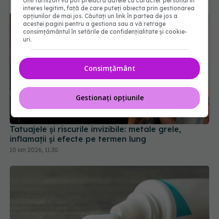
Unii furnizori vă pot prelucra datele cu caracter personal în
interes legitim, față de care puteți obiecta prin gestionarea
opțiunilor de mai jos. Căutați un link în partea de jos a
acestei pagini pentru a gestiona sau a vă retrage
consimțământul în setările de confidențialitate și cookie-
uri.
Consimțământ
Gestionați opțiunile
Tatuajele și riscurile invizibile: metale grele,
inflamații și efecte pe termen lung
10 ian 2026, 11:30