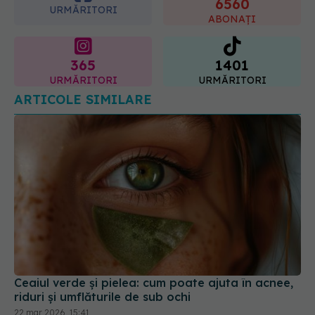
cum acționează tratamentul
ABONAȚI
06.08.2026, 22:49
365
1401
URMĂRITORI
URMĂRITORI
ARTICOLE SIMILARE
Ceaiul verde și pielea: cum poate ajuta în acnee,
riduri și umflăturile de sub ochi
22 mar 2026, 15:41