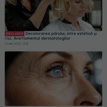
Decolorarea părului, între estetică și
EXCLUSIV
risc. Avertismentul dermatologilor
14 dec 2025, 13:21
Obiceiurile zilnice care accelerează îmbătrânirea