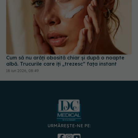
Cum să nu arăți obosită chiar și după o noapte
albă. Trucurile care îți „trezesc” fața instant
18 iun 2026, 08:49
URMĂREȘTE-NE PE: