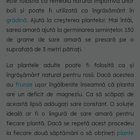
este folosită ca remediu natural împotriva unor
boli și poate fi utilizată ca îngrăsământ în
grădină
. Ajută la creșterea plantelor. Mai întâi,
sarea amară ajută la germinarea semințelor. 130
de grame de sare amară se presară pe o
suprafață de 3 metri pătrați.
La plantele adulte poate fi folosită ca și
îngrășământ natural pentru rosii. Dacă acestea
au
frunze
ușor îngălbenite înseamnă că planta
are un deficit de magneziu. Ca să scăpați de
această lipsă adăugați sare constant. O soluție
ideală ar fi o lingură de sare amară pentru
fiecare plantă. Dacă se repetă acest procedeu
la fiecare două săptămâni o să obțineți
plante