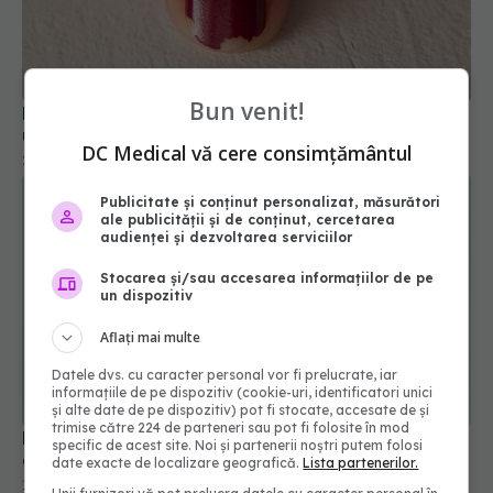
Motivele pentru care oja se desprinde de pe
Bun venit!
unghii. Ce indică despre sănătatea unghiilor
21 ian 2026, 11:05
DC Medical vă cere consimțământul
Publicitate și conținut personalizat, măsurători
ale publicității și de conținut, cercetarea
audienței și dezvoltarea serviciilor
Stocarea și/sau accesarea informațiilor de pe
un dispozitiv
Aflați mai multe
Datele dvs. cu caracter personal vor fi prelucrate, iar
informațiile de pe dispozitiv (cookie-uri, identificatori unici
și alte date de pe dispozitiv) pot fi stocate, accesate de și
La cât timp ar trebui schimbată lama aparatului
trimise către 224 de parteneri sau pot fi folosite în mod
de ras. Semnele care arată că nu mai este bună
specific de acest site. Noi și partenerii noștri putem folosi
10 apr 2026, 18:04
date exacte de localizare geografică.
Lista partenerilor.