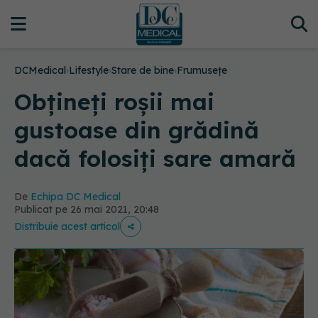
DCMedical
›
Lifestyle
›
Stare de bine
›
Frumusețe
Obțineți roșii mai
gustoase din grădină
dacă folosiți sare amară
De
Echipa DC Medical
Publicat pe 26 mai 2021, 20:48
Distribuie acest articol