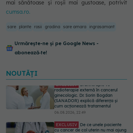
mai sănătoase și roșii mai gustoase, potrivit
cumsa.ro.
sare
plante
rosii
gradina
sare amara
ingrasamant
Urmărește-ne și pe Google News -
abonează‑te!
NOUTĂȚI
EXCLUSIV
De ce unele paciente
cu cancer de col uterin nu mai ajung
la operație. Dr. Sorin Bogdan
(SANADOR): Intervenția
chirurgicală, doar în situații
particulare
06.08.2026, 20:45