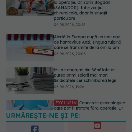
Alertă în Europa după un nou caz
de hantavirus Anzi, singura tulpină
care se transmite de la om la om
06.08.2026, 20:06
Mii de angajați din Sănătate ar
putea primi salarii mai mari.
Sindicatele cer schimbarea legii
06.08.2026, 19:26
EXCLUSIV
Cancerele ginecologice
care pot fi tratate fără operație. Dr.
Sorin Bogdan (SANADOR): Chirurgia
este indicată doar punctual, pentru
anumite categorii de paciente
06.08.2026, 19:05
URMĂREȘTE-NE ȘI PE:
EXCLUSIV
Brahiterapie vs
radioterapie externă în cancerul
ginecologic. Dr. Sorin Bogdan
6560
(SANADOR) explică diferența și
URMĂRITORI