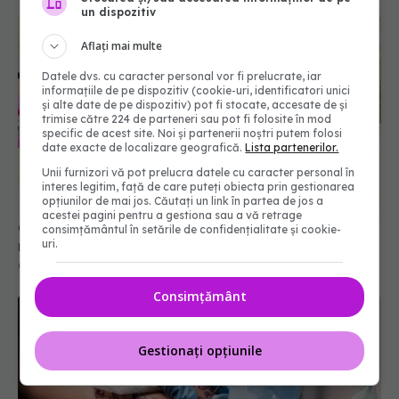
un dispozitiv
Aflați mai multe
Datele dvs. cu caracter personal vor fi prelucrate, iar
informațiile de pe dispozitiv (cookie-uri, identificatori unici
și alte date de pe dispozitiv) pot fi stocate, accesate de și
trimise către 224 de parteneri sau pot fi folosite în mod
specific de acest site. Noi și partenerii noștri putem folosi
date exacte de localizare geografică.
Lista partenerilor.
Unii furnizori vă pot prelucra datele cu caracter personal în
interes legitim, față de care puteți obiecta prin gestionarea
opțiunilor de mai jos. Căutați un link în partea de jos a
acestei pagini pentru a gestiona sau a vă retrage
Ce să nu faci înainte de a merge la piscină sau la
consimțământul în setările de confidențialitate și cookie-
mare. Avertismentul unui medic dermatolog
uri.
04 iul 2025, 22:43
Consimțământ
Gestionați opțiunile