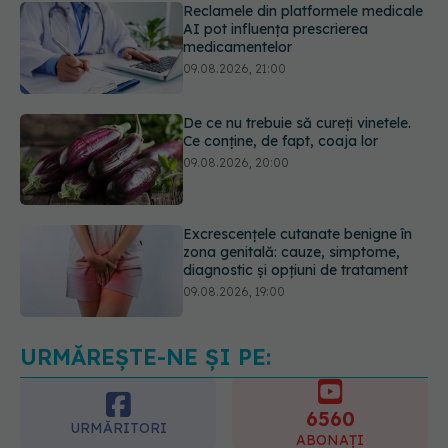
De ce nu trebuie să cureți vinetele.
Ce conține, de fapt, coaja lor
09.08.2026, 20:00
Excrescențele cutanate benigne în
zona genitală: cauze, simptome,
diagnostic și opțiuni de tratament
09.08.2026, 19:00
Sânii densi sau antecedente
familiale de cancer mamar? De ce
riscul ar putea conta mai mult decât
vârsta
10.08.2026, 09:43
URMĂREȘTE-NE ȘI PE:
6560
URMĂRITORI
ABONAȚI