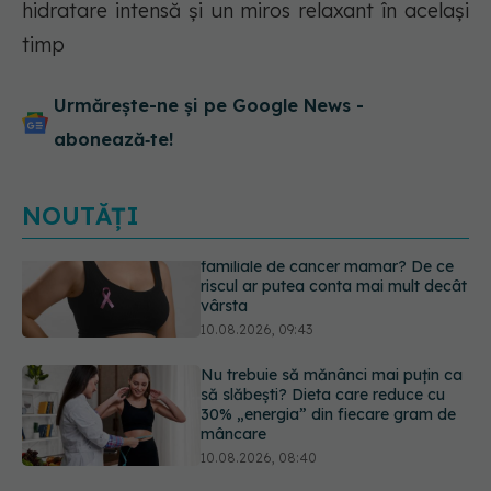
hidratare intensă și un miros relaxant în același
timp
Urmărește-ne și pe Google News -
abonează‑te!
NOUTĂȚI
Nu trebuie să mănânci mai puțin ca
să slăbești? Dieta care reduce cu
30% „energia” din fiecare gram de
mâncare
10.08.2026, 08:40
Reclamele din platformele medicale
AI pot influența prescrierea
medicamentelor
09.08.2026, 21:00