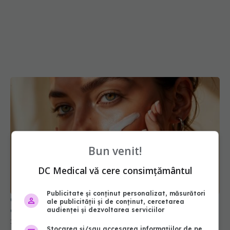
Bun venit!
DC Medical vă cere consimțământul
Publicitate și conținut personalizat, măsurători
Cum să nu arăți obosită chiar și după o noapte
ale publicității și de conținut, cercetarea
albă. Trucurile care îți „trezesc” fața instant
audienței și dezvoltarea serviciilor
18 iun 2026, 08:49
Stocarea și/sau accesarea informațiilor de pe