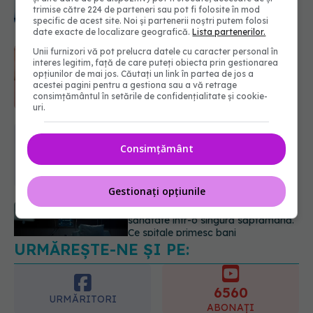
07.08.2026, 18:34
trimise către 224 de parteneri sau pot fi folosite în mod
specific de acest site. Noi și partenerii noștri putem folosi
date exacte de localizare geografică.
Lista partenerilor.
Dieta care poate crește brusc
Unii furnizori vă pot prelucra datele cu caracter personal în
interes legitim, față de care puteți obiecta prin gestionarea
colesterolul. Cine este mai expus
opțiunilor de mai jos. Căutați un link în partea de jos a
07.08.2026, 17:22
acestei pagini pentru a gestiona sau a vă retrage
consimțământul în setările de confidențialitate și cookie-
uri.
PNRR: 174 de milioane de lei pentru
sănătate într-o singură săptămână.
Consimțământ
Ce spitale primesc bani
07.08.2026, 16:41
Gestionați opțiunile
URMĂREȘTE-NE ȘI PE:
Ce spune culoarea ta preferată
despre vârsta pe care o ai. Care
este "codul cromatic" al generațiilor
6560
07.08.2026, 21:29
URMĂRITORI
ABONAȚI
365
1401