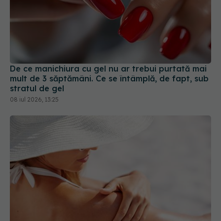
De ce manichiura cu gel nu ar trebui purtată mai
mult de 3 săptămâni. Ce se întâmplă, de fapt, sub
stratul de gel
08 iul 2026, 13:25
De ce ai senzația că te strânge pielea după ce ai
stat în piscină sau în mare
01 iul 2025, 22:24