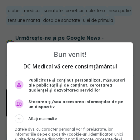
diabet
medical
sanatate
beneficii
colesterol
neuropatie
tensiune marita
doza de sanatate
ulei de primula
Urmărește-ne și pe Google News -
abonează‑te!
Bun venit!
DC Medical vă cere consimțământul
NOUTĂȚI
Publicitate și conținut personalizat, măsurători
ale publicității și de conținut, cercetarea
audienței și dezvoltarea serviciilor
EXCLUSIV
Cancerele care pot fi
prevenite. Dr. Sorin Bogdan
Stocarea și/sau accesarea informațiilor de pe
(SANADOR): Au metode de
un dispozitiv
prevenție
07.08.2026, 20:09
Aflați mai multe
Testul din deget care ar putea
Datele dvs. cu caracter personal vor fi prelucrate, iar
indica riscul pentru 8 boli majore
informațiile de pe dispozitiv (cookie-uri, identificatori unici
și alte date de pe dispozitiv) pot fi stocate, accesate de și