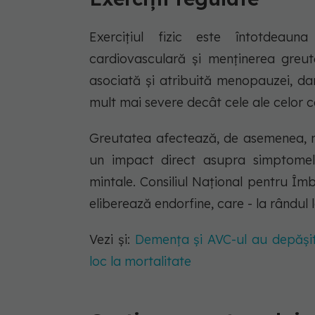
Exercițiul fizic este întotdeau
cardiovasculară și menținerea greut
asociată și atribuită menopauzei, d
mult mai severe decât cele ale celor 
Greutatea afectează, de asemenea, n
un impact direct asupra simptomel
mintale. Consiliul Național pentru Îmbă
eliberează endorfine, care - la rându
Vezi și:
Demența și AVC-ul au depășit 
loc la mortalitate