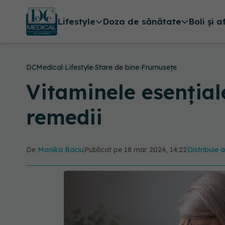
Lifestyle
Doza de sănătate
Boli și a
DCMedical
›
Lifestyle
›
Stare de bine
›
Frumusețe
Vitaminele esenția
remedii
De
Monika Baciu
Publicat pe 18 mar 2024, 14:22
Distribuie a