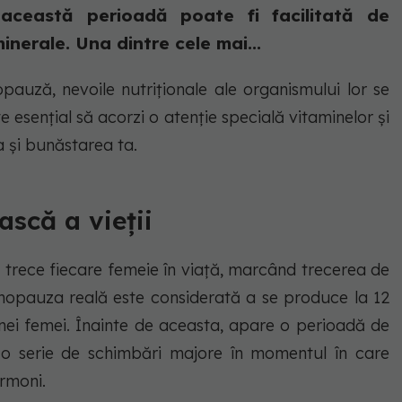
 această perioadă poate fi facilitată de
nerale. Una dintre cele mai...
auză, nevoile nutriționale ale organismului lor se
 esențial să acorzi o atenție specială vitaminelor și
a și bunăstarea ta.
scă a vieții
trece fiecare femeie în viață, marcând trecerea de
 Menopauza reală este considerată a se produce la 12
unei femei. Înainte de aceasta, apare o perioadă de
tr-o serie de schimbări majore în momentul în care
rmoni.