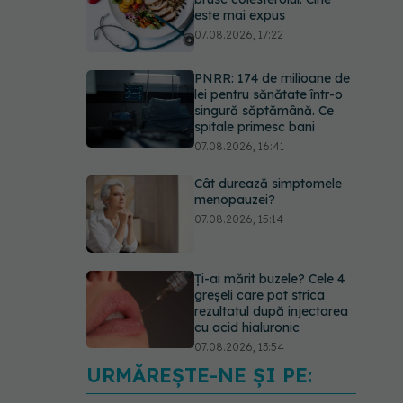
este mai expus
07.08.2026, 17:22
PNRR: 174 de milioane de
lei pentru sănătate într-o
singură săptămână. Ce
spitale primesc bani
07.08.2026, 16:41
Cât durează simptomele
menopauzei?
07.08.2026, 15:14
Ți-ai mărit buzele? Cele 4
greșeli care pot strica
rezultatul după injectarea
cu acid hialuronic
07.08.2026, 13:54
URMĂREȘTE-NE ȘI PE:
Testul din deget care ar
putea indica riscul pentru 8