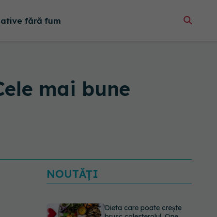
native fără fum
Cele mai bune
NOUTĂȚI
Dieta care poate crește
brusc colesterolul. Cine