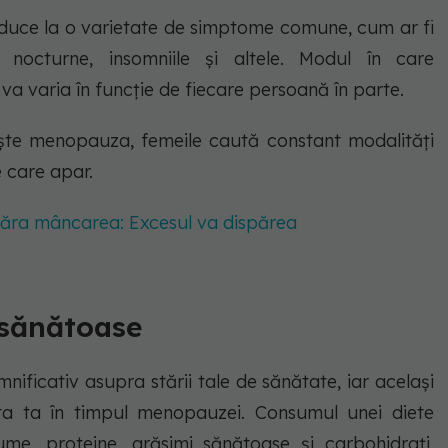
duce la o varietate de simptome comune, cum ar fi
le nocturne, insomniile și altele. Modul în care
 varia în funcție de fiecare persoană în parte.
ște menopauza, femeile caută constant modalități
e care apar.
esăra mâncarea: Excesul va dispărea
 sănătoase
ificativ asupra stării tale de sănătate, iar același
ta ta în timpul menopauzei. Consumul unei diete
gume, proteine, grăsimi sănătoase și carbohidrați,