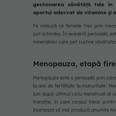
gestionarea sănătății tale în
aportul adecvat de vitamine și mi
Pe măsură ce femeile trec prin menop
pot schimba. În această perioadă, este
mineralelor care pot susține sănătate
Menopauza, etapă firea
Menopauza este o perioadă prin care 
la anii de fertilitate la maturitate.
luni după ultimul ciclu menstrual al 
tranziție, în care corpul trece prin
încetează să mai producă anumite ho