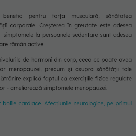
na benefic pentru forța musculară, sănătatea
ății corporale. Creșterea în greutate este adesea
ar simptomele la persoanele sedentare sunt adesea
care rămân active.
ivelurile de hormoni din corp, ceea ce poate avea
or menopauzei, precum și asupra sănătății tale
trânire explică faptul că exercițiile fizice regulate
l lor - ameliorează simptomele menopauzei.
bolile cardiace. Afecțiunile neurologice, pe primul