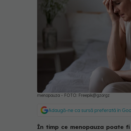
menopauza - FOTO: Freepik@gzorgz
Adaugă-ne ca sursă preferată în Go
În timp ce menopauza poate fi