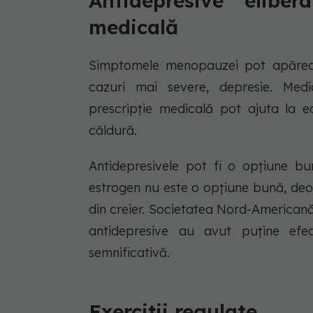
Antidepresive elibe
medicală
Simptomele menopauzei pot apărea ș
cazuri mai severe, depresie. Med
prescripție medicală pot ajuta la ec
căldură.
Antidepresivele pot fi o opțiune b
estrogen nu este o opțiune bună, deoa
din creier. Societatea Nord-American
antidepresive au avut puține efe
semnificativă.
Exerciții regulate