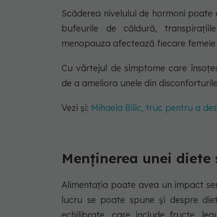
Scăderea nivelului de hormoni poate 
bufeurile de căldură, transpirații
menopauza afectează fiecare femeie va
Cu vârtejul de simptome care însoțe
de a ameliora unele din disconforturil
Vezi și:
Mihaela Bilic, truc pentru a d
Menținerea unei diete
Alimentația poate avea un impact semn
lucru se poate spune și despre die
echilibrate, care include fructe, le