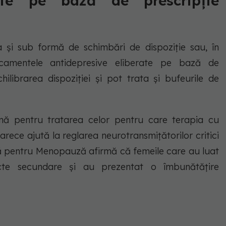
rate pe bază de prescripție
i sub formă de schimbări de dispoziție sau, în
icamentele antidepresive eliberate pe bază de
hilibrarea dispoziției și pot trata și bufeurile de
ună pentru tratarea celor pentru care terapia cu
rece ajută la reglarea neurotransmițătorilor critici
ă pentru Menopauză afirmă că femeile care au luat
cte secundare și au prezentat o îmbunătățire