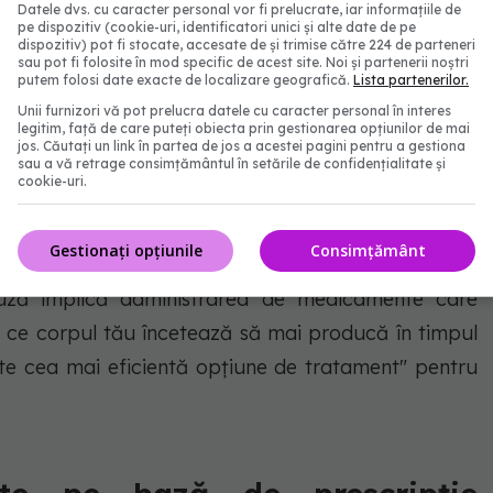
entate și zaharoase, potrivit
Study Finds.
Datele dvs. cu caracter personal vor fi prelucrate, iar informațiile de
pe dispozitiv (cookie-uri, identificatori unici și alte date de pe
dispozitiv) pot fi stocate, accesate de și trimise către 224 de parteneri
sau pot fi folosite în mod specific de acest site. Noi și partenerii noștri
putem folosi date exacte de localizare geografică.
Lista partenerilor.
cologice. Dr. Crina Vereș: Mi-au dat câteva zile de
Unii furnizori vă pot prelucra datele cu caracter personal în interes
legitim, față de care puteți obiecta prin gestionarea opțiunilor de mai
jos. Căutați un link în partea de jos a acestei pagini pentru a gestiona
sau a vă retrage consimțământul în setările de confidențialitate și
cookie-uri.
ntru menopauză
Gestionați opțiunile
Consimțământ
ză implică administrarea de medicamente care
a ce corpul tău încetează să mai producă în timpul
te cea mai eficientă opțiune de tratament" pentru