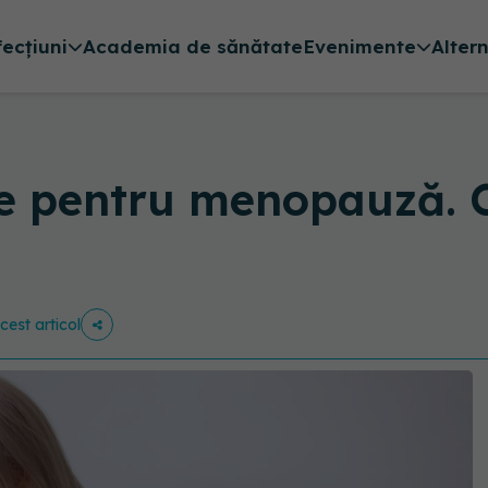
fecțiuni
Academia de sănătate
Evenimente
Alter
le pentru menopauză. 
cest articol