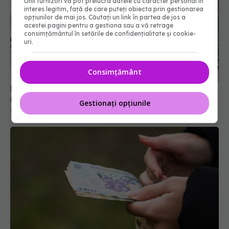
Unii furnizori vă pot prelucra datele cu caracter personal în
interes legitim, față de care puteți obiecta prin gestionarea
opțiunilor de mai jos. Căutați un link în partea de jos a
acestei pagini pentru a gestiona sau a vă retrage
consimțământul în setările de confidențialitate și cookie-
uri.
Mii de angajați din Sănătate ar putea primi salarii
mai mari. Sindicatele cer schimbarea legii
Consimțământ
06 aug 2026, 19:26
Gestionați opțiunile
Statul acordă un sprijin de 15.000 de lei. Cine
poate depune cererea din 17 august