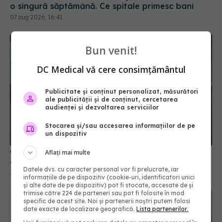
Bun venit!
DC Medical vă cere consimțământul
Publicitate și conținut personalizat, măsurători
ale publicității și de conținut, cercetarea
audienței și dezvoltarea serviciilor
Cseke Attila, anunț de ultimă oră despre spitalele
Stocarea și/sau accesarea informațiilor de pe
din țară
un dispozitiv
31 iul 2026, 10:31
Aflați mai multe
Datele dvs. cu caracter personal vor fi prelucrate, iar
informațiile de pe dispozitiv (cookie-uri, identificatori unici
și alte date de pe dispozitiv) pot fi stocate, accesate de și
trimise către 224 de parteneri sau pot fi folosite în mod
specific de acest site. Noi și partenerii noștri putem folosi
date exacte de localizare geografică.
Lista partenerilor.