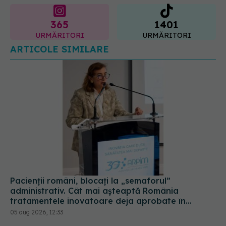
ARTICOLE SIMILARE
Pacienții români, blocați la „semaforul”
administrativ. Cât mai așteaptă România
tratamentele inovatoare deja aprobate în
Europa
05 aug 2026, 12:33