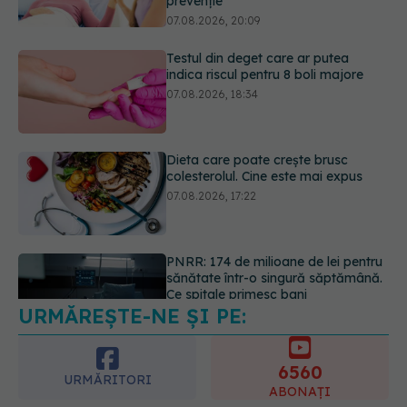
Dieta care poate crește brusc
colesterolul. Cine este mai expus
07.08.2026, 17:22
PNRR: 174 de milioane de lei pentru
sănătate într-o singură săptămână.
Ce spitale primesc bani
07.08.2026, 16:41
URMĂREȘTE-NE ȘI PE:
Ce spune culoarea ta preferată
despre vârsta pe care o ai. Care
este "codul cromatic" al generațiilor
6560
07.08.2026, 21:29
URMĂRITORI
ABONAȚI
365
1401
URMĂRITORI
URMĂRITORI