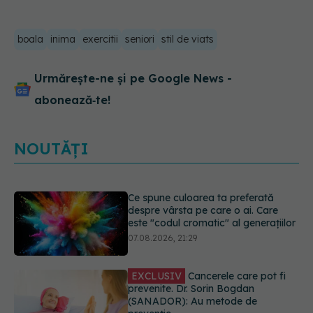
boala
inima
exercitii
seniori
stil de viats
Urmărește-ne și pe Google News -
abonează‑te!
NOUTĂȚI
EXCLUSIV
Cancerele care pot fi
prevenite. Dr. Sorin Bogdan
(SANADOR): Au metode de
prevenție
07.08.2026, 20:09
Testul din deget care ar putea
indica riscul pentru 8 boli majore
07.08.2026, 18:34