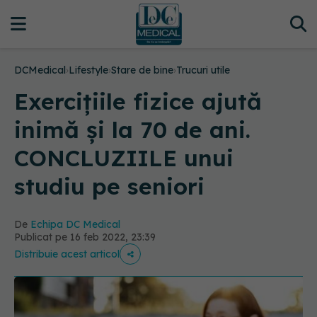
DCMedical
›
Lifestyle
›
Stare de bine
›
Trucuri utile
Exercițiile fizice ajută
inimă și la 70 de ani.
CONCLUZIILE unui
studiu pe seniori
De
Echipa DC Medical
Publicat pe 16 feb 2022, 23:39
Distribuie acest articol