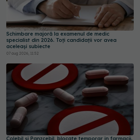
Schimbare majoră la examenul de medic
specialist din 2026. Toți candidații vor avea
aceleași subiecte
07 aug 2026, 11:52
Colebil și Panzcebil, blocate temporar în farmacii.
ANMDMR explică de ce a luat măsura
06 aug 2026, 16:37