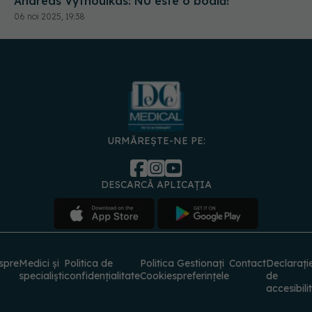
Andreas Vythoulkas: NU este o boală!
06 noi 2025, 19:38
URMĂREȘTE-NE PE:
DESCARCĂ APLICAȚIA
spre
Medici și
Politica de
Politica
Gestionați
Contact
Declarați
specialiști
confidențialitate
Cookies
preferințele
de
accesibili