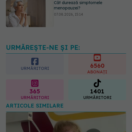
EXCLUSIV
Cancerele care pot fi
prevenite. Dr. Sorin Bogdan
(SANADOR): Au metode de
prevenție
07.08.2026, 20:09
URMĂREȘTE-NE ȘI PE:
6560
URMĂRITORI
ABONAȚI
365
1401
URMĂRITORI
URMĂRITORI
ARTICOLE SIMILARE