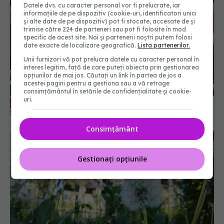
Datele dvs. cu caracter personal vor fi prelucrate, iar
informațiile de pe dispozitiv (cookie-uri, identificatori unici
și alte date de pe dispozitiv) pot fi stocate, accesate de și
trimise către 224 de parteneri sau pot fi folosite în mod
specific de acest site. Noi și partenerii noștri putem folosi
date exacte de localizare geografică.
Lista partenerilor.
Unii furnizori vă pot prelucra datele cu caracter personal în
interes legitim, față de care puteți obiecta prin gestionarea
opțiunilor de mai jos. Căutați un link în partea de jos a
acestei pagini pentru a gestiona sau a vă retrage
consimțământul în setările de confidențialitate și cookie-
uri.
Alergii și cancer de piele. Prof. dr. Olga
EXCLUSIV
Simionescu, la Academia de Sănătate
29 mai 2025, 14:15
Consimțământ
Gestionați opțiunile