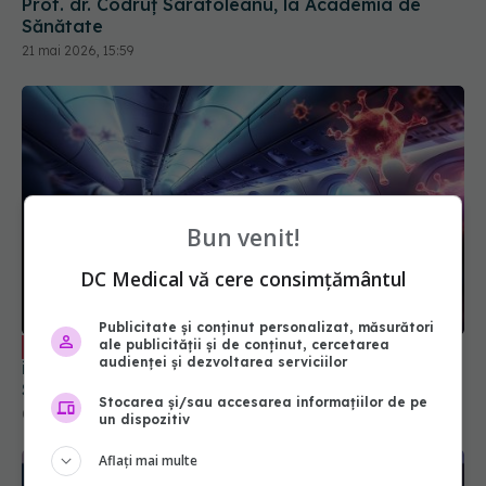
Prof. dr. Codruț Sarafoleanu, la Academia de
Sănătate
21 mai 2026, 15:59
Bun venit!
DC Medical vă cere consimțământul
Publicitate și conținut personalizat, măsurători
Ce se întâmplă dacă un pasager
ale publicității și de conținut, cercetarea
EXCLUSIV
audienței și dezvoltarea serviciilor
infectat cu hantavirus urcă în avion? Prof. dr.
Simin Aysel Florescu, clarificări
Stocarea și/sau accesarea informațiilor de pe
08 mai 2026, 12:53
un dispozitiv
Aflați mai multe