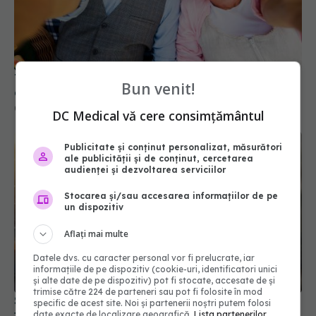
Trei lucruri pe care trebuie să le faci după 45 de
ani ca să întârzii demența cu până la 13 ani
06 aug 2026, 13:03
Bun venit!
DC Medical vă cere consimțământul
Publicitate și conținut personalizat, măsurători
ale publicității și de conținut, cercetarea
audienței și dezvoltarea serviciilor
Stocarea și/sau accesarea informațiilor de pe
un dispozitiv
Aflați mai multe
Datele dvs. cu caracter personal vor fi prelucrate, iar
Semnul banal al cancerului pulmonar. Când
informațiile de pe dispozitiv (cookie-uri, identificatori unici
trebuie să mergi la medic
și alte date de pe dispozitiv) pot fi stocate, accesate de și
trimise către 224 de parteneri sau pot fi folosite în mod
01 aug 2026, 14:48
specific de acest site. Noi și partenerii noștri putem folosi
date exacte de localizare geografică.
Lista partenerilor.