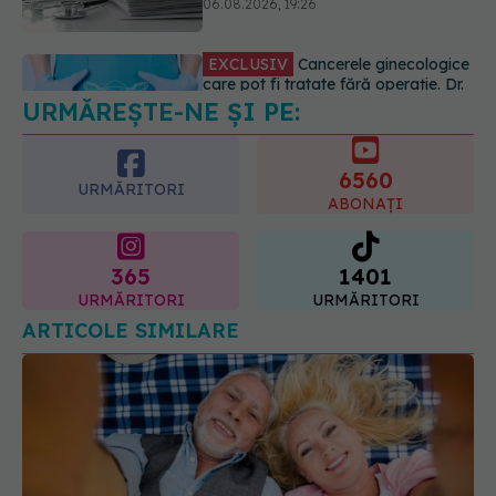
06.08.2026, 19:05
URMĂREȘTE-NE ȘI PE:
EXCLUSIV
Brahiterapie vs
radioterapie externă în cancerul
ginecologic. Dr. Sorin Bogdan
6560
(SANADOR) explică diferența și
URMĂRITORI
cum acționează tratamentul
ABONAȚI
06.08.2026, 22:49
365
1401
URMĂRITORI
URMĂRITORI
ARTICOLE SIMILARE