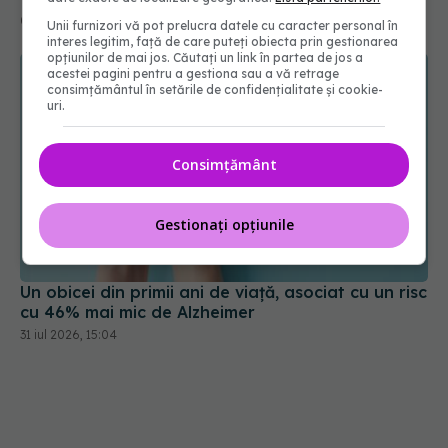
Unii furnizori vă pot prelucra datele cu caracter personal în
interes legitim, față de care puteți obiecta prin gestionarea
opțiunilor de mai jos. Căutați un link în partea de jos a
acestei pagini pentru a gestiona sau a vă retrage
consimțământul în setările de confidențialitate și cookie-
uri.
Consimțământ
Gestionați opțiunile
Un obicei din primii ani de viață, asociat cu un risc
cu 46% mai mic de Alzheimer
31 iul 2026, 15:04