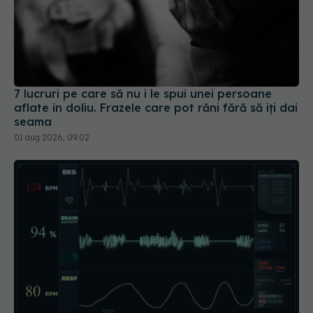
7 lucruri pe care să nu i le spui unei persoane
aflate în doliu. Frazele care pot răni fără să îți dai
seama
01 aug 2026, 09:02
Ce înseamnă dacă ai pulsul neregulat și când
trebuie să mergi la medic