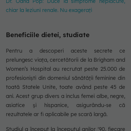
Dr. Oana Pop: Duce la simptome neplăcute,
chiar la leziuni renale. Nu exagerați
Beneficiile dietei, studiate
Pentru a descoperi aceste secrete ce
prelungesc viața, cercetătorii de la Brigham and
Women’s Hospital au recrutat peste 25.000 de
profesioniști din domeniul sănătății feminine din
toată Statele Unite, toate având peste 45 de
ani. Acest grup divers a inclus femei albe, negre,
asiatice și hispanice, asigurându-se că
rezultatele ar fi aplicabile pe scară largă.
Studiul a început la începutul anilor '90, fiecare