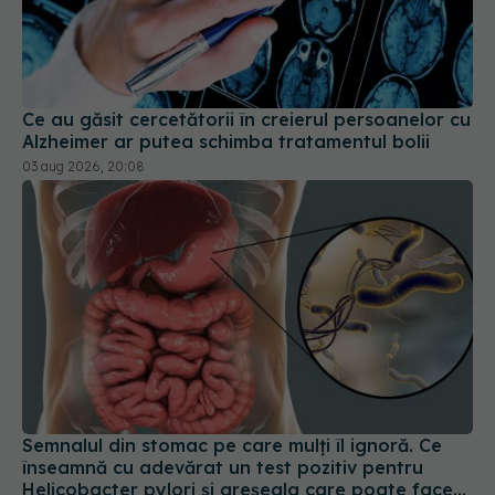
Ce au găsit cercetătorii în creierul persoanelor cu
Alzheimer ar putea schimba tratamentul bolii
03 aug 2026, 20:08
Semnalul din stomac pe care mulți îl ignoră. Ce
înseamnă cu adevărat un test pozitiv pentru
Helicobacter pylori și greșeala care poate face
tratamentul mult mai dificil
05 aug 2026, 15:18