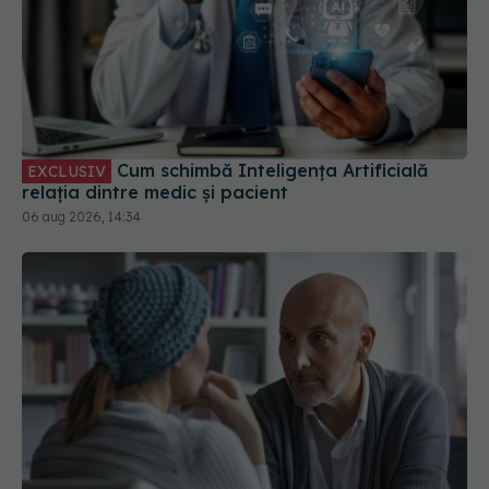
Cum schimbă Inteligența Artificială
EXCLUSIV
relația dintre medic și pacient
06 aug 2026, 14:34
Ce să nu îi spui unei persoane cu cancer. 5 fraze
care pot răni fără să îți dai seama și ce să spui în