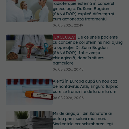
cu cancer de col uterin nu mai ajung
la operație. Dr. Sorin Bogdan
(SANADOR): Intervenția
chirurgicală, doar în situații
particulare
06.08.2026, 20:45
Alertă în Europa după un nou caz
de hantavirus Anzi, singura tulpină
care se transmite de la om la om
06.08.2026, 20:06
Mii de angajați din Sănătate ar
putea primi salarii mai mari.
Sindicatele cer schimbarea legii
06.08.2026, 19:26
EXCLUSIV
Cancerele ginecologice
care pot fi tratate fără operație. Dr.
Sorin Bogdan (SANADOR): Chirurgia
este indicată doar punctual, pentru
anumite categorii de paciente