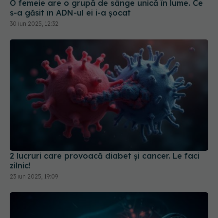
O femeie are o grupă de sânge unică în lume. Ce
s-a găsit în ADN-ul ei i-a șocat
30 iun 2025, 12:32
2 lucruri care provoacă diabet și cancer. Le faci
zilnic!
23 iun 2025, 19:09