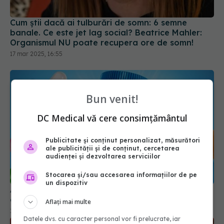
Cum știi dacă ai tulburări de somn: 6 semne
banale. Ce este jet lag social? Beatrice Mahler:
Organismul NU poate recupera ore de somn!
17 mar 2025, 16:55
Bun venit!
DC Medical vă cere consimțământul
Publicitate și conținut personalizat, măsurători
ale publicității și de conținut, cercetarea
audienței și dezvoltarea serviciilor
Stocarea și/sau accesarea informațiilor de pe
un dispozitiv
Ai această vitamină în corp? Lipsa ei îți poate
distruge sănătatea
Aflați mai multe
16 feb 2025, 23:06
Datele dvs. cu caracter personal vor fi prelucrate, iar