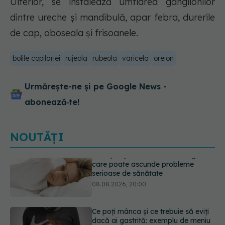
Ulterior, se instalează umflarea ganglionilor
dintre ureche şi mandibulă, apar febra, durerile
de cap, oboseala şi frisoanele.
bolile copilariei
rujeola
rubeola
varicela
oreion
Urmărește-ne și pe Google News -
abonează‑te!
NOUTĂȚI
Ce poți mânca și ce trebuie să eviți
dacă ai gastrită: exemplu de meniu
care reduce inflamația stomacului
08.08.2026, 19:00