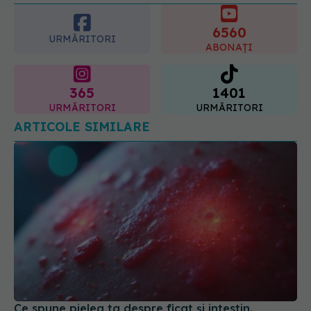
6560
URMĂRITORI
ABONAȚI
365
1401
URMĂRITORI
URMĂRITORI
ARTICOLE SIMILARE
Ce spune pielea ta despre ficat și intestin.