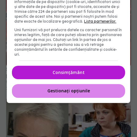
informațiile de pe dispozitiv (cookie-uri, identificatori unici
și alte date de pe dispozitiv) pot fi stocate, accesate de și
trimise către 224 de parteneri sau pot fi folosite în mod
specific de acest site. Noi și partenerii noștri putem folosi
date exacte de localizare geografică.
Lista partenerilor.
Unii furnizori vă pot prelucra datele cu caracter personal în
interes legitim, față de care puteți obiecta prin gestionarea
opțiunilor de mai jos. Căutați un link în partea de jos a
acestei pagini pentru a gestiona sau a vă retrage
consimțământul în setările de confidențialitate și cookie-
uri.
Sepsis: boala care îți poate salva viața, dar îți
Consimțământ
poate distruge creierul. Ce trebuie să știți despre
sindromul post-sepsis
18 mai 2025, 13:19
Gestionați opțiunile