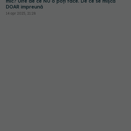
mic? Uite de ce NU o poți face. De ce se mișcă
DOAR împreună
14 apr 2025, 21:28