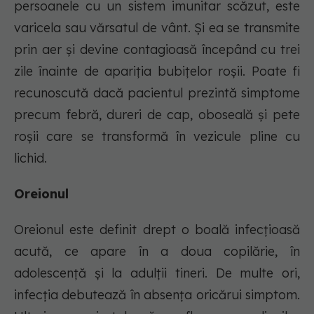
persoanele cu un sistem imunitar scăzut, este
varicela sau vărsatul de vânt. Și ea se transmite
prin aer şi devine contagioasă începând cu trei
zile înainte de apariţia bubiţelor roşii. Poate fi
recunoscută dacă pacientul prezintă simptome
precum febră, dureri de cap, oboseală şi pete
roşii care se transformă în vezicule pline cu
lichid.
Oreionul
Oreionul este definit drept o boală infecţioasă
acută, ce apare în a doua copilărie, în
adolescenţă şi la adulţii tineri. De multe ori,
infecţia debutează în absenţa oricărui simptom.