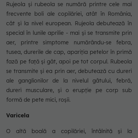
Rujeola şi rubeola se numără printre cele mai
frecvente boli ale copilăriei, atât în România,
cât şi la nivel european. Rujeola debutează în
special în lunile aprilie - mai şi se transmite prin
aer, printre simptome numărându-se febra,
tusea, durerile de cap, apariţia petelor în primă
fază pe faţă şi gât, apoi pe tot corpul. Rubeola
se transmite şi ea prin aer, debutează cu dureri
ale ganglionilor de la nivelul gâtului, febră,
dureri musculare, şi o erupţie pe corp sub
formă de pete mici, roşii.
Varicela
O altă boală a copilăriei, întâlnită și la