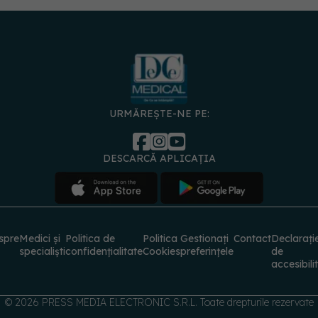
URMĂREȘTE-NE PE:
DESCARCĂ APLICAȚIA
spre
Medici și
Politica de
Politica
Gestionați
Contact
Declarați
specialiști
confidențialitate
Cookies
preferințele
de
accesibili
© 2026 PRESS MEDIA ELECTRONIC S.R.L. Toate drepturile rezervate