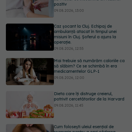
misiuni în Cluj. Șoferul a ajuns la
operație.
09.08.2026, 12:55
Mai trebuie să numărăm caloriile ca
să slăbim? Ce se schimbă în era
medicamentelor GLP-1
09.08.2026, 12:00
Dieta care îți distruge creierul,
potrivit cercetătorilor de la Harvard
09.08.2026, 11:45
Cum folosești uleiul esențial de
rozmarin pentru a opri căderea
părului
09.08.2026, 11:00
URMĂREȘTE-NE ȘI PE:
Ce este testul TORCH și cine trebuie