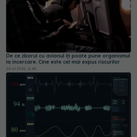
De ce zborul cu avionul îți poate pune organismul
la încercare. Cine este cel mai expus riscurilor
24 iul 2026, 11:48
Ce înseamnă dacă ai pulsul neregulat și când
trebuie să mergi la medic