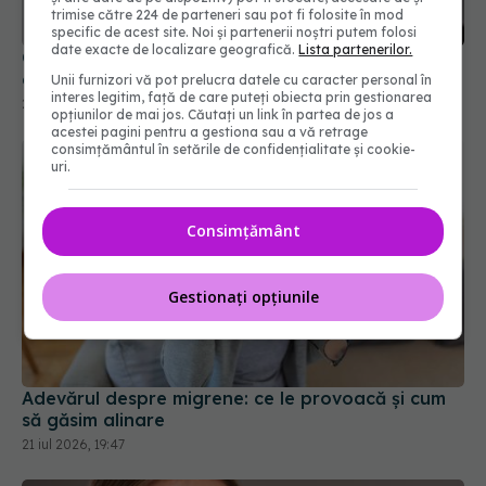
acest parazit
trimise către 224 de parteneri sau pot fi folosite în mod
24 iul 2026, 19:52
specific de acest site. Noi și partenerii noștri putem folosi
date exacte de localizare geografică.
Lista partenerilor.
Unii furnizori vă pot prelucra datele cu caracter personal în
interes legitim, față de care puteți obiecta prin gestionarea
opțiunilor de mai jos. Căutați un link în partea de jos a
acestei pagini pentru a gestiona sau a vă retrage
consimțământul în setările de confidențialitate și cookie-
uri.
Consimțământ
Gestionați opțiunile
Adevărul despre migrene: ce le provoacă și cum
să găsim alinare
21 iul 2026, 19:47