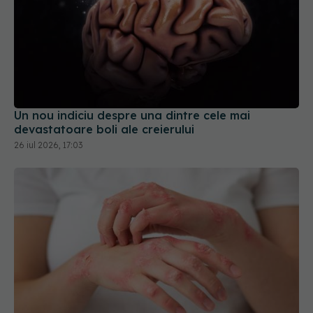
Un nou indiciu despre una dintre cele mai
devastatoare boli ale creierului
26 iul 2026, 17:03
Ce alimentează, de fapt, psoriazisul? O
descoperire neașteptată deschide calea unor