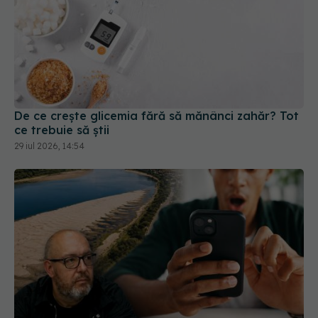
De ce crește glicemia fără să mănânci zahăr? Tot
ce trebuie să știi
29 iul 2026, 14:54
De ce milioane de oameni ajung să
EXCLUSIV
creadă teoriile conspirației. Psihologul Radu Leca
explică ce se întâmplă în creier