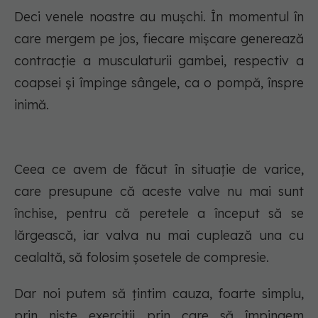
Deci venele noastre au mușchi. În momentul în
care mergem pe jos, fiecare mișcare generează
contracție a musculaturii gambei, respectiv a
coapsei și împinge sângele, ca o pompă, înspre
inimă.
Ceea ce avem de făcut în situație de varice,
care presupune că aceste valve nu mai sunt
închise, pentru că peretele a început să se
lărgească, iar valva nu mai cuplează una cu
cealaltă, să folosim șosetele de compresie.
Dar noi putem să țintim cauza, foarte simplu,
prin niște exerciții prin care să împingem