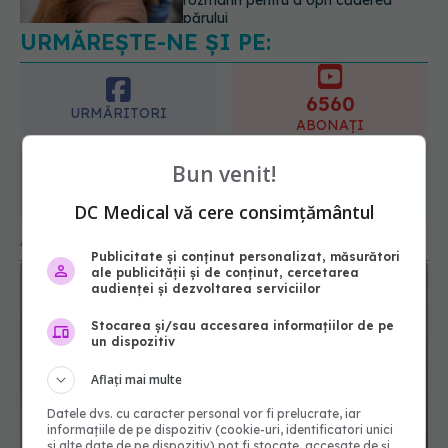
să-l facă. Ce înseamnă un rezultat
pozitiv
6560
09.08.2026, 13:00
URMĂRITORI
ABONAȚI
365
1401
URMĂRITORI
URMĂRITORI
ARTICOLE SIMILARE
Bun venit!
DC Medical vă cere consimțământul
Publicitate și conținut personalizat, măsurători
ale publicității și de conținut, cercetarea
audienței și dezvoltarea serviciilor
Stocarea și/sau accesarea informațiilor de pe
un dispozitiv
Aflați mai multe
Datele dvs. cu caracter personal vor fi prelucrate, iar
Ce este ciclosporia? Iată cum se răspândește
informațiile de pe dispozitiv (cookie-uri, identificatori unici
și alte date de pe dispozitiv) pot fi stocate, accesate de și