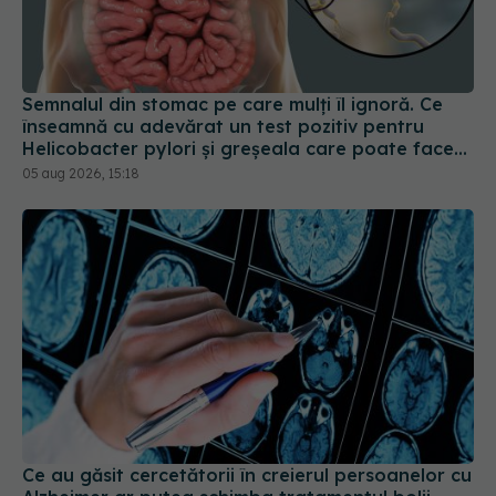
Semnalul din stomac pe care mulți îl ignoră. Ce
înseamnă cu adevărat un test pozitiv pentru
Helicobacter pylori și greșeala care poate face
tratamentul mult mai dificil
05 aug 2026, 15:18
Ce au găsit cercetătorii în creierul persoanelor cu
Alzheimer ar putea schimba tratamentul bolii
03 aug 2026, 20:08