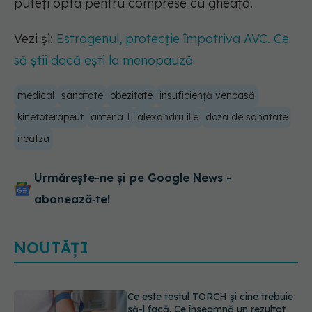
puteți opta pentru comprese cu gheață.
Vezi și:
Estrogenul, protecție împotriva AVC. Ce
să știi dacă ești la menopauză
medical
sanatate
obezitate
insuficiență venoasă
kinetoterapeut
antena 1
alexandru ilie
doza de sanatate
neatza
Urmărește-ne și pe Google News -
abonează‑te!
NOUTĂȚI
Caz șocant la Cluj. Echipaj de
ambulanță atacat în timpul unei