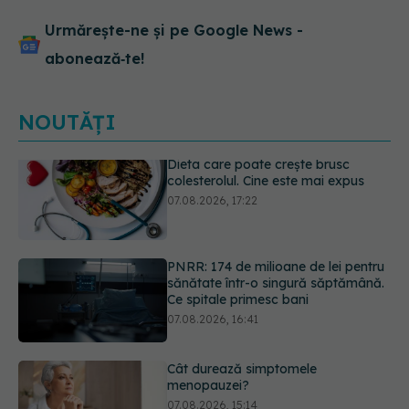
Urmărește-ne și pe Google News -
abonează‑te!
NOUTĂȚI
PNRR: 174 de milioane de lei pentru
sănătate într-o singură săptămână.
Ce spitale primesc bani
07.08.2026, 16:41
Cât durează simptomele
menopauzei?
07.08.2026, 15:14
Ți-ai mărit buzele? Cele 4 greșeli
care pot strica rezultatul după