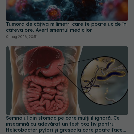
Tumora de câțiva milimetri care te poate ucide în
câteva ore. Avertismentul medicilor
01 aug 2026, 20:51
Semnalul din stomac pe care mulți îl ignoră. Ce
înseamnă cu adevărat un test pozitiv pentru
Helicobacter pylori și greșeala care poate face
tratamentul mult mai dificil
05 aug 2026, 15:18