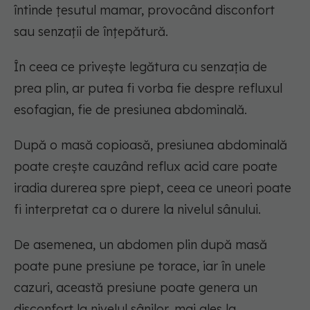
întinde țesutul mamar, provocând disconfort
sau senzații de înțepătură.
În ceea ce privește legătura cu senzația de
prea plin, ar putea fi vorba fie despre refluxul
esofagian, fie de presiunea abdominală.
După o masă copioasă, presiunea abdominală
poate crește cauzând reflux acid care poate
iradia durerea spre piept, ceea ce uneori poate
fi interpretat ca o durere la nivelul sânului.
De asemenea, un abdomen plin după masă
poate pune presiune pe torace, iar în unele
cazuri, această presiune poate genera un
disconfort la nivelul sânilor, mai ales la