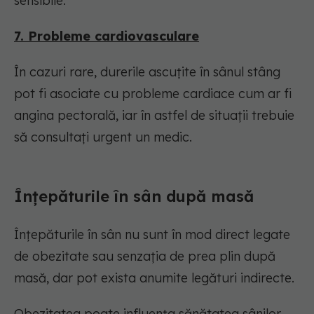
sensibile.
7. Probleme cardiovasculare
În cazuri rare, durerile ascuțite în sânul stâng
pot fi asociate cu probleme cardiace cum ar fi
angina pectorală, iar în astfel de situații trebuie
să consultați urgent un medic.
Înțepăturile în sân după masă
Înțepăturile în sân nu sunt în mod direct legate
de obezitate sau senzația de prea plin după
masă, dar pot exista anumite legături indirecte.
Obezitatea poate influența sănătatea sânilor