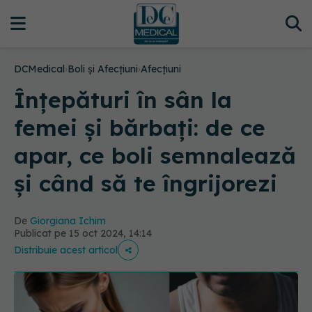
DCMedical
›
Boli și Afecțiuni
›
Afecțiuni
Înțepături în sân la
femei și bărbați: de ce
apar, ce boli semnalează
și când să te îngrijorezi
De
Giorgiana Ichim
Publicat pe 15 oct 2024, 14:14
Distribuie acest articol