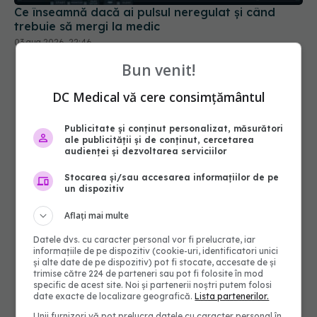
Bun venit!
DC Medical vă cere consimțământul
Publicitate și conținut personalizat, măsurători
ale publicității și de conținut, cercetarea
audienței și dezvoltarea serviciilor
Stocarea și/sau accesarea informațiilor de pe
un dispozitiv
Aflați mai multe
Datele dvs. cu caracter personal vor fi prelucrate, iar
informațiile de pe dispozitiv (cookie-uri, identificatori unici
și alte date de pe dispozitiv) pot fi stocate, accesate de și
trimise către 224 de parteneri sau pot fi folosite în mod
specific de acest site. Noi și partenerii noștri putem folosi
date exacte de localizare geografică.
Lista partenerilor.
Unii furnizori vă pot prelucra datele cu caracter personal în