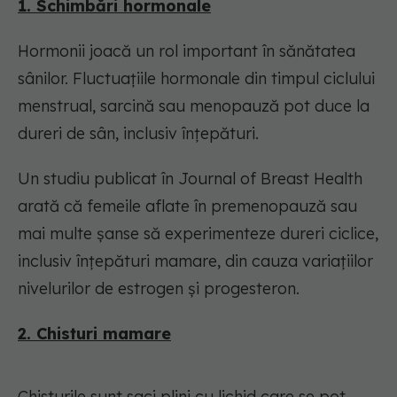
1. Schimbări hormonale
Hormonii joacă un rol important în sănătatea
sânilor. Fluctuațiile hormonale din timpul ciclului
menstrual, sarcină sau menopauză pot duce la
dureri de sân, inclusiv înțepături.
Un studiu publicat în Journal of Breast Health
arată că femeile aflate în premenopauză sau
mai multe șanse să experimenteze dureri ciclice,
inclusiv înțepături mamare, din cauza variațiilor
nivelurilor de estrogen și progesteron.
2. Chisturi mamare
Chisturile sunt saci plini cu lichid care se pot