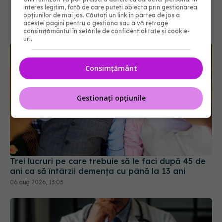
interes legitim, față de care puteți obiecta prin gestionarea
opțiunilor de mai jos. Căutați un link în partea de jos a
acestei pagini pentru a gestiona sau a vă retrage
consimțământul în setările de confidențialitate și cookie-
uri.
Consimțământ
Gestionați opțiunile
Trei lucruri pe care trebuie să le faci după 45 de
ani ca să întârzii demența cu până la 13 ani
06 aug 2026, 13:03