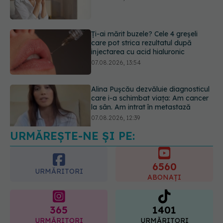
injectarea cu acid hialuronic
07.08.2026, 13:54
Alina Pușcău dezvăluie diagnosticul
care i-a schimbat viața: Am cancer
la sân. Am intrat în metastază
07.08.2026, 12:39
URMĂREȘTE-NE ȘI PE:
Dieta care poate crește brusc
colesterolul. Cine este mai expus
07.08.2026, 17:22
6560
URMĂRITORI
ABONAȚI
365
1401
URMĂRITORI
URMĂRITORI
ARTICOLE SIMILARE