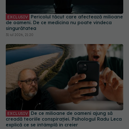
singurătatea
31 iul 2026, 21:20
De ce milioane de oameni ajung să
EXCLUSIV
creadă teoriile conspirației. Psihologul Radu Leca
explică ce se întâmplă în creier
04 aug 2026, 13:45