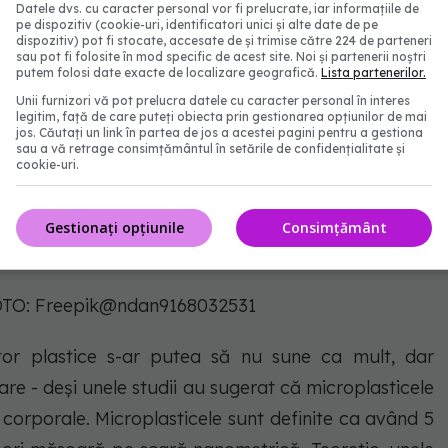
Datele dvs. cu caracter personal vor fi prelucrate, iar informațiile de
pe dispozitiv (cookie-uri, identificatori unici și alte date de pe
dispozitiv) pot fi stocate, accesate de și trimise către 224 de parteneri
sau pot fi folosite în mod specific de acest site. Noi și partenerii noștri
putem folosi date exacte de localizare geografică.
Lista partenerilor.
Unii furnizori vă pot prelucra datele cu caracter personal în interes
legitim, față de care puteți obiecta prin gestionarea opțiunilor de mai
jos. Căutați un link în partea de jos a acestei pagini pentru a gestiona
sau a vă retrage consimțământul în setările de confidențialitate și
cookie-uri.
Gestionați opțiunile
Consimțământ
FOTO: Freepik@ndan9168032531
tor plastice s-ar putea să nu sune ca mult, dar
are - deși unele studii au sugerat că microplasticele
 corporale. Microplasticele sunt definite ca având 5