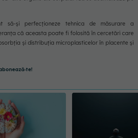
nt să-și perfecționeze tehnica de măsurare a
eranța că aceasta poate fi folosită în cercetări care
orbția și distribuția microplasticelor în placente și
abonează‑te!