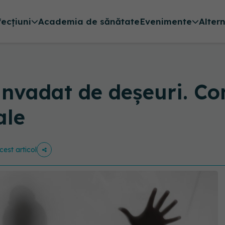
fecțiuni
Academia de sănătate
Evenimente
Alter
nvadat de deșeuri. Co
ale
cest articol