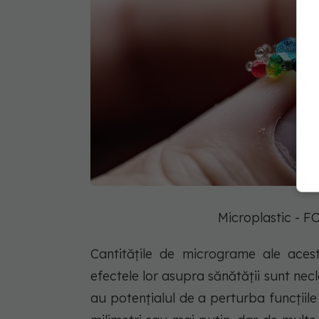
Microplastic - 
Cantitățile de micrograme ale aces
efectele lor asupra sănătății sunt necl
au potențialul de a perturba funcțiile