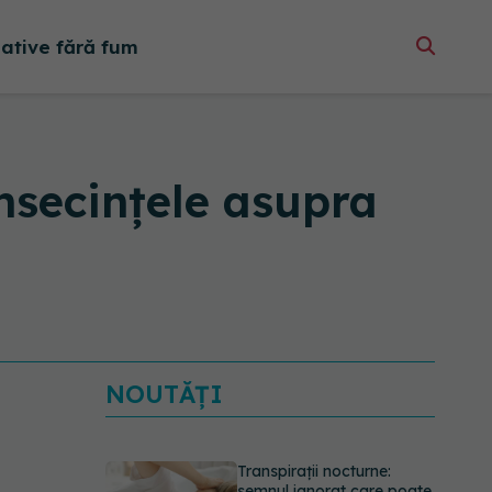
native fără fum
nsecințele asupra
NOUTĂȚI
Transpirații nocturne:
semnul ignorat care poate