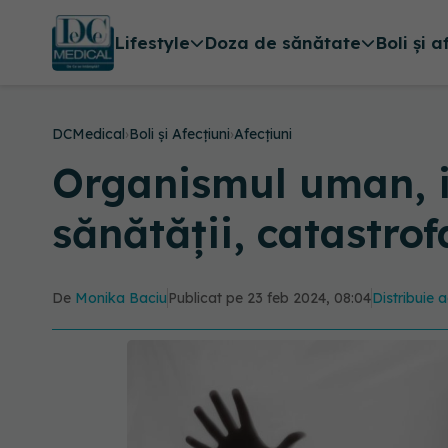
Lifestyle
Doza de sănătate
Boli și a
DCMedical
›
Boli și Afecțiuni
›
Afecțiuni
Organismul uman, i
sănătății, catastrof
De
Monika Baciu
Publicat pe 23 feb 2024, 08:04
Distribuie a