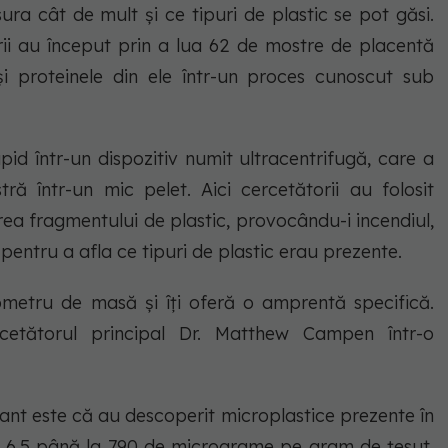
ra cât de mult și ce tipuri de plastic se pot găsi.
rii au început prin a lua 62 de mostre de placentă
i proteinele din ele într-un proces cunoscut sub
pid într-un dispozitiv numit ultracentrifugă, care a
ră într-un mic pelet. Aici cercetătorii au folosit
irea fragmentului de plastic, provocându-i incendiul,
 pentru a afla ce tipuri de plastic erau prezente.
ometru de masă și îți oferă o amprentă specifică.
rcetătorul principal Dr. Matthew Campen într-o
ant este că au descoperit microplastice prezente în
la 6,5 până la 790 de micrograme pe gram de țesut.