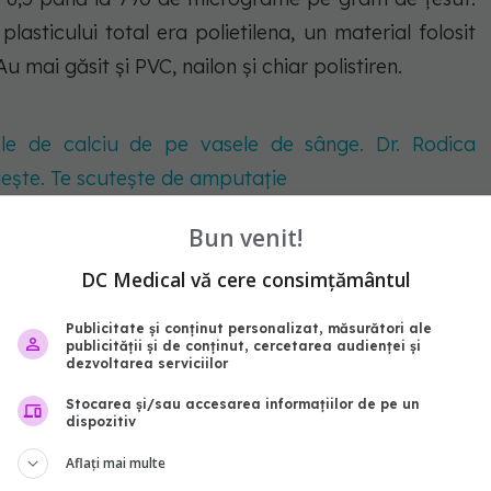
asticului total era polietilena, un material folosit
Au mai găsit și PVC, nailon și chiar polistiren.
ele de calciu de pe vasele de sânge. Dr. Rodica
gește. Te scutește de amputație
Bun venit!
t asupra sănătății
DC Medical vă cere consimțământul
Publicitate și conținut personalizat, măsurători ale
publicității și de conținut, cercetarea audienței și
dezvoltarea serviciilor
Stocarea și/sau accesarea informațiilor de pe un
dispozitiv
Aflați mai multe