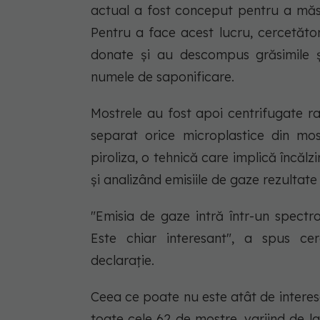
actual a fost conceput pentru a măsu
Pentru a face acest lucru, cercetăto
donate și au descompus grăsimile ș
numele de saponificare.
Mostrele au fost apoi centrifugate ra
separat orice microplastice din most
piroliza, o tehnică care implică încălz
și analizând emisiile de gaze rezultate
"Emisia de gaze intră într-un spectr
Este chiar interesant", a spus ce
declarație.
Ceea ce poate nu este atât de interes
toate cele 62 de mostre, variind de 