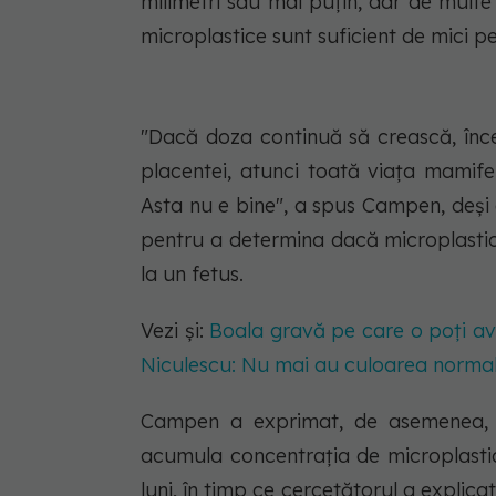
milimetri sau mai puțin, dar de mult
microplastice sunt suficient de mici p
"Dacă doza continuă să crească, în
placentei, atunci toată viața mamife
Asta nu e bine", a spus Campen, deși 
pentru a determina dacă microplastic
la un fetus.
Vezi și:
Boala gravă pe care o poți ave
Niculescu: Nu mai au culoarea normal
Campen a exprimat, de asemenea, în
acumula concentrația de microplastic
luni, în timp ce cercetătorul a explic