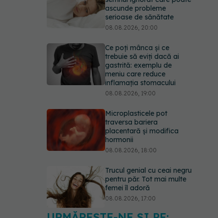
ascunde probleme
serioase de sănătate
08.08.2026, 20:00
Ce poți mânca și ce
trebuie să eviți dacă ai
gastrită: exemplu de
meniu care reduce
inflamația stomacului
08.08.2026, 19:00
Microplasticele pot
traversa bariera
placentară și modifica
hormonii
08.08.2026, 18:00
Trucul genial cu ceai negru
pentru păr. Tot mai multe
femei îl adoră
08.08.2026, 17:00
URMĂREȘTE-NE ȘI PE: