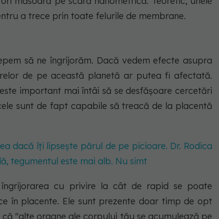
e ori măsoară pe scară nanometrică. Teoretic, unele
entru a trece prin toate felurile de membrane.
cepem să ne îngrijorăm. Dacă vedem efecte asupra
relor de pe această planetă ar putea fi afectată.
este important mai întâi să se desfășoare cercetări
ele sunt de fapt capabile să treacă de la placentă
a dacă îți lipsește părul de pe picioare. Dr. Rodica
ă, tegumentul este mai alb. Nu simt
grijorarea cu privire la cât de rapid se poate
e în placente. Ele sunt prezente doar timp de opt
at că "alte organe ale corpului tău se acumulează pe