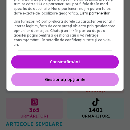
trimise către 224 de parteneri sau pot fi folosite în mod
specific de acest site. Noi și partenerii noștri putem folosi
PNRR: 174 de milioane de lei pentru
date exacte de localizare geografică.
Lista partenerilor.
sănătate într-o singură săptămână.
Ce spitale primesc bani
Unii furnizori vă pot prelucra datele cu caracter personal în
interes legitim, față de care puteți obiecta prin gestionarea
07.08.2026, 16:41
opțiunilor de mai jos. Căutați un link în partea de jos a
acestei pagini pentru a gestiona sau a vă retrage
consimțământul în setările de confidențialitate și cookie-
Ce spune culoarea ta preferată
uri.
despre vârsta pe care o ai. Care
este "codul cromatic" al generațiilor
07.08.2026, 21:29
Consimțământ
URMĂREȘTE-NE ȘI PE:
Gestionați opțiunile
6560
URMĂRITORI
ABONAȚI
365
1401
URMĂRITORI
URMĂRITORI
ARTICOLE SIMILARE