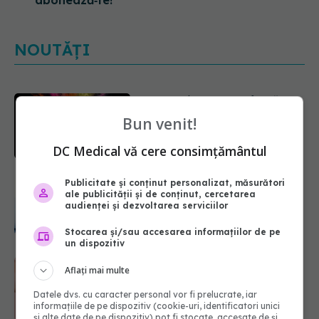
NOUTĂȚI
EXCLUSIV
Cancerele care pot fi
prevenite. Dr. Sorin Bogdan
Bun venit!
(SANADOR): Au metode de
prevenție
DC Medical vă cere consimțământul
07.08.2026, 20:09
Testul din deget care ar putea
Publicitate și conținut personalizat, măsurători
ale publicității și de conținut, cercetarea
indica riscul pentru 8 boli majore
audienței și dezvoltarea serviciilor
07.08.2026, 18:34
Stocarea și/sau accesarea informațiilor de pe
un dispozitiv
Dieta care poate crește brusc
Aflați mai multe
colesterolul. Cine este mai expus
07.08.2026, 17:22
Datele dvs. cu caracter personal vor fi prelucrate, iar
informațiile de pe dispozitiv (cookie-uri, identificatori unici
și alte date de pe dispozitiv) pot fi stocate, accesate de și