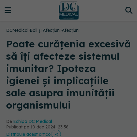
DCMedical
›
Boli și Afecțiuni
›
Afecțiuni
Poate curățenia excesivă
să îți afecteze sistemul
imunitar? Ipoteza
igienei și implicațiile
sale asupra imunității
organismului
De
Echipa DC Medical
Publicat pe 10 dec 2024, 23:58
Distribuie acest articol