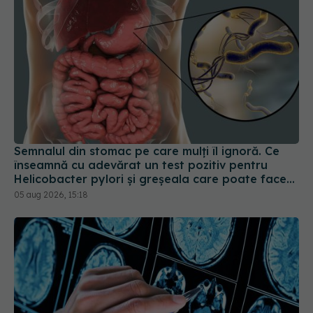
Semnalul din stomac pe care mulți îl ignoră. Ce
înseamnă cu adevărat un test pozitiv pentru
Helicobacter pylori și greșeala care poate face
tratamentul mult mai dificil
05 aug 2026, 15:18