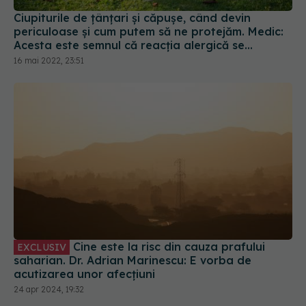
Ciupiturile de țânțari și căpușe, când devin
periculoase și cum putem să ne protejăm. Medic:
Acesta este semnul că reacția alergică se
agravează
16 mai 2022, 23:51
Cine este la risc din cauza prafului
EXCLUSIV
saharian. Dr. Adrian Marinescu: E vorba de
acutizarea unor afecțiuni
24 apr 2024, 19:32