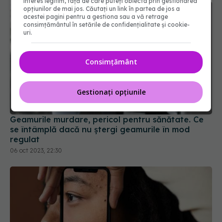
interes legitim, față de care puteți obiecta prin gestionarea
opțiunilor de mai jos. Căutați un link în partea de jos a
acestei pagini pentru a gestiona sau a vă retrage
consimțământul în setările de confidențialitate și cookie-
uri.
Consimțământ
Gestionați opțiunile
Geamurile murdare, pericol pentru sănătate. Ce
se întâmplă dacă nu ștergi geamurile în mod
regulat
06 oct 2023, 22:30