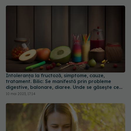
Intoleranța la fructoză, simptome, cauze,
tratament. Bilic: Se manifestă prin probleme
digestive, balonare, diaree. Unde se găsește cea
mai mare cantitate de fructoză
10 mai 2023, 17:14