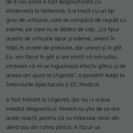
de 8 luni până a fost diagnosticată cu
intoleranță la histamină. S-a trezit cu un tip
grav de urticarie, care se complică de regulă cu
edeme, pe care nu le dădea de cap. „La tipul
acesta de urticarie apar și edeme, uneori în
tălpi, în zonele de presiune, dar uneori și în gât.
Eu am făcut în gât și am simțit că mă sufoc,
simțeam că mi se îngustează efectiv gâtul, și de
aceea am ajuns la Urgență”, a povestit Adda la
Interviurile Spectacola și DC Medical.
A fost tratată la Urgență, dar nu i s-a pus
imediat diagnosticul. Nimeni nu știa de ce are
acele reacții, pentru că nu mâncase nimic din
dietă sau din rutina zilnică. A făcut un