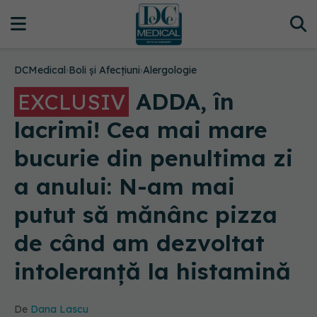
DCMedical
›
Boli și Afecțiuni
›
Alergologie
ADDA, în
EXCLUSIV
lacrimi! Cea mai mare
bucurie din penultima zi
a anului: N-am mai
putut să mănânc pizza
de când am dezvoltat
intoleranță la histamină
De
Dana Lascu