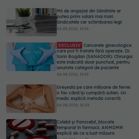
Mii de angajați din Sănătate ar
putea primi salarii mai mari.
Sindicatele cer schimbarea legii
06.08.2026, 19:26
EXCLUSIV
Cancerele ginecologice
care pot fi tratate fără operație. Dr.
Sorin Bogdan (SANADOR): Chirurgia
este indicată doar punctual, pentru
anumite categorii de paciente
06.08.2026, 19:05
Greșeala pe care milioane de femei
o fac când își cumpără sutien. Un
medic explică metoda corectă
06.08.2026, 18:08
Colebil și Panzcebil, blocate
temporar în farmacii. ANMDMR
explică de ce a luat măsura