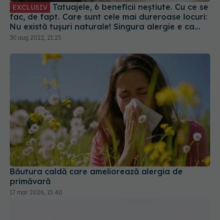
Tatuajele, 6 beneficii neștiute. Cu ce se
EXCLUSIV
fac, de fapt. Care sunt cele mai dureroase locuri:
Nu există tușuri naturale! Singura alergie e ca
tușul să fie ejectat din piele
30 aug 2022, 21:25
Băutura caldă care ameliorează alergia de
primăvară
17 mar 2026, 15:40