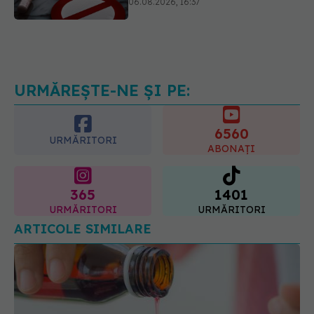
06.08.2026, 16:37
Alertă în Europa după un nou caz
de hantavirus Anzi, singura tulpină
care se transmite de la om la om
06.08.2026, 20:06
URMĂREȘTE-NE ȘI PE:
6560
URMĂRITORI
ABONAȚI
365
1401
URMĂRITORI
URMĂRITORI
ARTICOLE SIMILARE