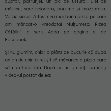
cuptor, pătrunjel, un pic de usturoi, ulei de
măsline, sare neiodata, porumb și mozzarella.
Va zic sincer: A fost cea mai bună pizza pe care
am mâncat-o vreodată! Mulțumesc! Rizea
Cătălin”, a scris Adda pe pagina ei de
Facebook.
Și nu glumim, chiar a plâns de bucurie că după
un an de chin a reușit să mănânce o pizza care
să nu-i facă rău. Dacă nu ne gredeți, urmăriți
video-ul postat de ea: