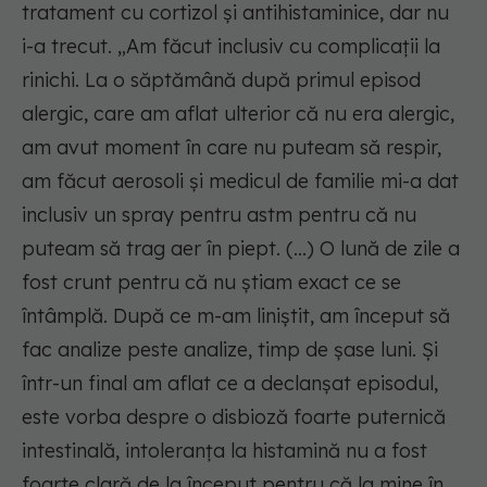
tratament cu cortizol și antihistaminice, dar nu
i-a trecut. „Am făcut inclusiv cu complicații la
rinichi. La o săptămână după primul episod
alergic, care am aflat ulterior că nu era alergic,
am avut moment în care nu puteam să respir,
am făcut aerosoli și medicul de familie mi-a dat
inclusiv un spray pentru astm pentru că nu
puteam să trag aer în piept. (...) O lună de zile a
fost crunt pentru că nu știam exact ce se
întâmplă. După ce m-am liniștit, am început să
fac analize peste analize, timp de șase luni. Și
într-un final am aflat ce a declanșat episodul,
este vorba despre o disbioză foarte puternică
intestinală, intoleranța la histamină nu a fost
foarte clară de la început pentru că la mine în