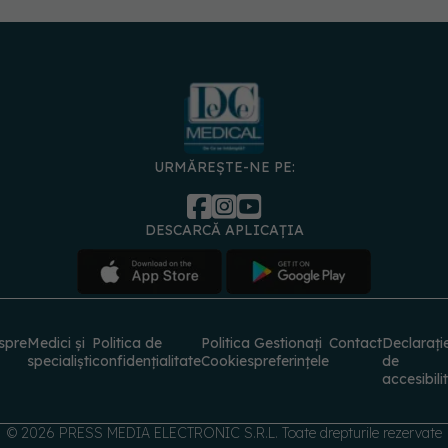
URMĂREȘTE-NE PE:
DESCARCĂ APLICAȚIA
spre
Medici și
Politica de
Politica
Gestionați
Contact
Declarați
specialiști
confidențialitate
Cookies
preferințele
de
accesibili
© 2026 PRESS MEDIA ELECTRONIC S.R.L. Toate drepturile rezervate