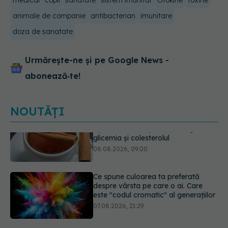
medical
copii
sanatate
sistem imunitar
citokine
toxine
animale de companie
antibacterian
imunitare
doza de sanatate
Urmărește-ne și pe Google News -
abonează‑te!
NOUTĂȚI
Ce spune culoarea ta preferată
despre vârsta pe care o ai. Care
este "codul cromatic" al generațiilor
07.08.2026, 21:29
EXCLUSIV
Cancerele care pot fi
prevenite. Dr. Sorin Bogdan
(SANADOR): Au metode de