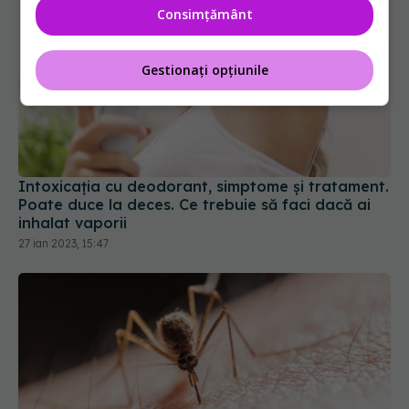
Consimțământ
Gestionați opțiunile
Intoxicația cu deodorant, simptome și tratament.
Poate duce la deces. Ce trebuie să faci dacă ai
inhalat vaporii
27 ian 2023, 15:47