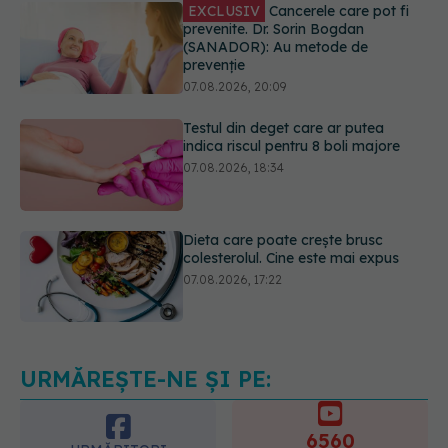
prevenție
07.08.2026, 20:09
Testul din deget care ar putea
indica riscul pentru 8 boli majore
07.08.2026, 18:34
Dieta care poate crește brusc
colesterolul. Cine este mai expus
07.08.2026, 17:22
Ceaiul care ajută organismul să
lupte cu inflamația. Poate regla
glicemia și colesterolul
08.08.2026, 09:00
URMĂREȘTE-NE ȘI PE:
6560