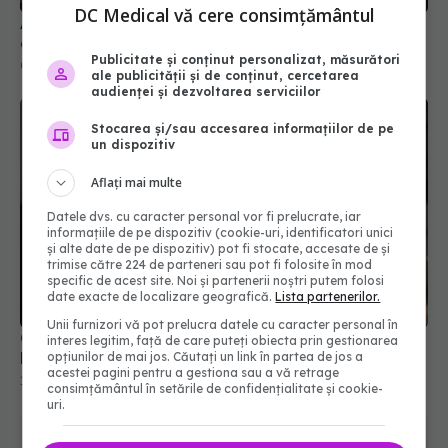
DC Medical vă cere consimțământul
Alergiile de primăvară. Patru POMI care le
declanșează
Publicitate și conținut personalizat, măsurători
09 mai 2022, 22:22
ale publicității și de conținut, cercetarea
audienței și dezvoltarea serviciilor
Stocarea și/sau accesarea informațiilor de pe
un dispozitiv
Aflați mai multe
Datele dvs. cu caracter personal vor fi prelucrate, iar
informațiile de pe dispozitiv (cookie-uri, identificatori unici
și alte date de pe dispozitiv) pot fi stocate, accesate de și
trimise către 224 de parteneri sau pot fi folosite în mod
specific de acest site. Noi și partenerii noștri putem folosi
date exacte de localizare geografică.
Lista partenerilor.
Unii furnizori vă pot prelucra datele cu caracter personal în
Cum se poate trata alergia la ambrozie. Medic:
interes legitim, față de care puteți obiecta prin gestionarea
Efectele se văd încă din primul sezon
opțiunilor de mai jos. Căutați un link în partea de jos a
acestei pagini pentru a gestiona sau a vă retrage
16 mai 2022, 17:13
consimțământul în setările de confidențialitate și cookie-
uri.