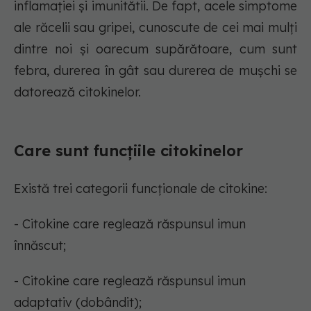
inflamației și imunitătii. De fapt, acele simptome
ale răcelii sau gripei, cunoscute de cei mai mulți
dintre noi și oarecum supărătoare, cum sunt
febra, durerea în gât sau durerea de mușchi se
datorează citokinelor.
Care sunt funcțiile citokinelor
Există trei categorii funcționale de citokine:
- Citokine care reglează răspunsul imun
înnăscut;
- Citokine care reglează răspunsul imun
adaptativ (dobândit);