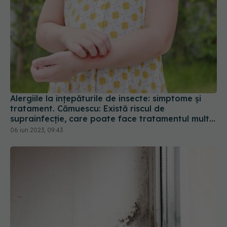
Alergiile la înțepăturile de insecte: simptome și
tratament. Cămuescu: Există riscul de
suprainfecție, care poate face tratamentul mult
mai dificil
06 iun 2023, 09:43